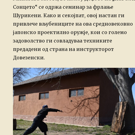
Сонцето“ се одржа семинар за фрлање
Шурикени. Како и секојпат, овој настан ги
привлече вљубениците на ова средновековно
јапонско проектилно оружје, кои со големо
задоволство ги совладуваа техниките
предадени од страна на инструкторот
Довезенски.