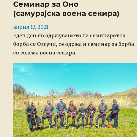
Семинар за Оно
(самурајска воена секира)
Posted
април 13, 2021
on
Еден ден по одржувањето на семинарот за
борба со Отсучи, се одржа и семинар за борба
со голема воена секира.