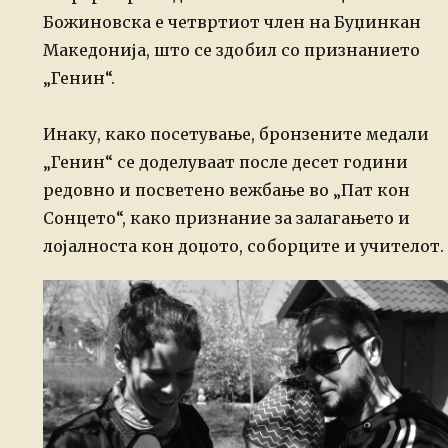
Божиновска е четвртиот член на Буџинкан
Македонија, што се здобил со признанието
„Генин“.
Инаку, како посетување, бронзените медали
„Генин“ се доделуваат после десет години
редовно и посветено вежбање во „Пат кон
Сонцето“, како признание за залагањето и
лојалноста кон доџото, соборците и учителот.