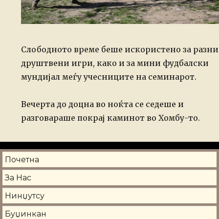
Слободното време беше искористено за разни
друштвени игри, како и за мини фудбалски
мундијал меѓу учесниците на семинарот.
Вечерта до доцна во ноќта се седеше и
разговараше покрај каминот во Хомбу-то.
Почетна
За Нас
Нинџутсу
Буџинкан