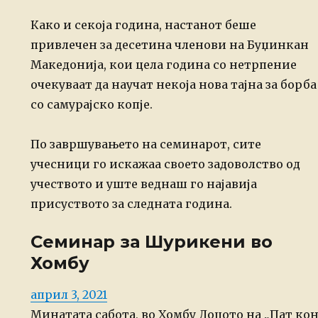
Како и секоја година, настанот беше
привлечен за десетина членови на Буџинкан
Македонија, кои цела година со нетрпение
очекуваат да научат некоја нова тајна за борба
со самурајско копје.
По завршувањето на семинарот, сите
учесници го искажаа своето задоволство од
учеството и уште веднаш го најавија
присуството за следната година.
Семинар за Шурикени во
Хомбу
Posted
април 3, 2021
on
Минатата сабота, во Хомбу Доџото на „Пат ко