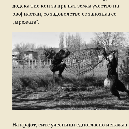
додека тие кои за прв пат земаа учество на
овој настан, со задоволство се запознаа со
„мрежата“.
На крајот, сите учесници едногласно искажаа