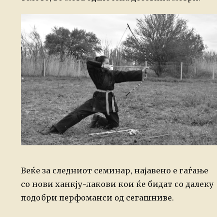
Веќе за следниот семинар, најавено е гаѓање
со нови ханкју-лакови кои ќе бидат со далеку
подобри перфоманси од сегашниве.