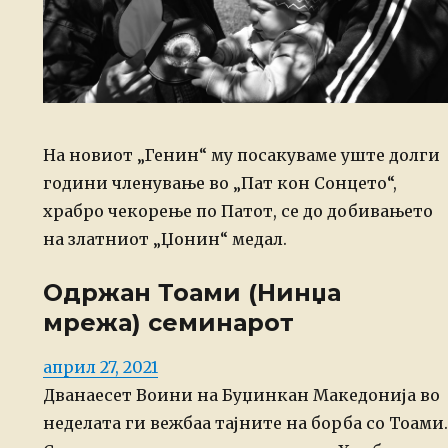
На новиот „Генин“ му посакуваме уште долги
години членување во „Пат кон Сонцето“,
храбро чекорење по Патот, се до добивањето
на златниот „Џонин“ медал.
Одржан Тоами (Нинџа
мрежа) семинарот
Posted
април 27, 2021
on
Дванаесет Воини на Буџинкан Македонија во
неделата ги вежбаа тајните на борба со Тоами.