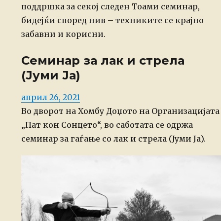
поддршка за секој следен Тоами семинар,
бидејќи според нив – техниките се крајно
забавни и корисни.
Семинар за лак и стрела
(Јуми Ја)
Posted
април 26, 2021
on
Во дворот на Хомбу Доџото на Организацијата
„Пат кон Сонцето“, во саботата се одржа
семинар за гаѓање со лак и стрела (Јуми Ја).