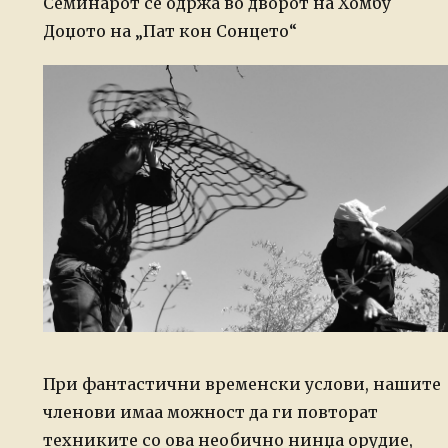
Семинарот се одржа во дворот на Хомбу
Доџото на „Пат кон Сонцето“
При фантастични временски услови, нашите
членови имаа можност да ги повторат
техниките со ова необично нинџа орудие,