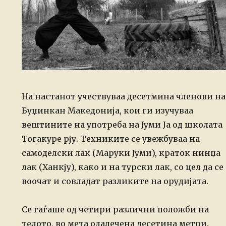
На настанот учествуваа десетмина членови на
Буџинкан Македонија, кои ги изучуваа
вештините на употреба на Јуми Ја од школата
Тогакуре рју. Техниките се увежбуваа на
самоделски лак (Маруки Јуми), краток нинџа
лак (Ханкју), како и на турски лак, со цел да се
воочат и совладат разликите на орудијата.
Се гаѓаше од четири различни положби на
телото, во мета одалечена десетина метри.