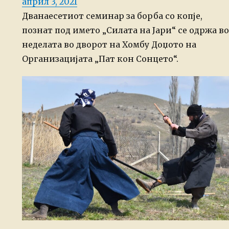
Posted
април 3, 2021
on
Дванаесетиот семинар за борба со копје,
познат под името „Силата на Јари“ се одржа во
неделата во дворот на Хомбу Доџото на
Организацијата „Пат кон Сонцето“.