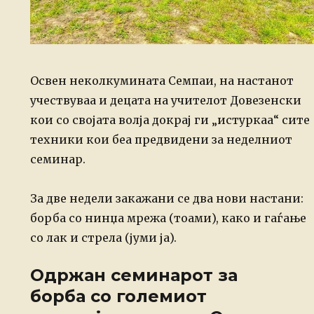
Освен неколкумината Семпаи, на настанот
учествуваа и децата на учителот Довезенски
кои со својата волја докрај ги „истуркаа“ сите
техники кои беа предвидени за неделниот
семинар.
За две недели закажани се два нови настани:
борба со нинџа мрежа (тоами), како и гаѓање
со лак и стрела (јуми ја).
Одржан семинарот за
борба со големиот