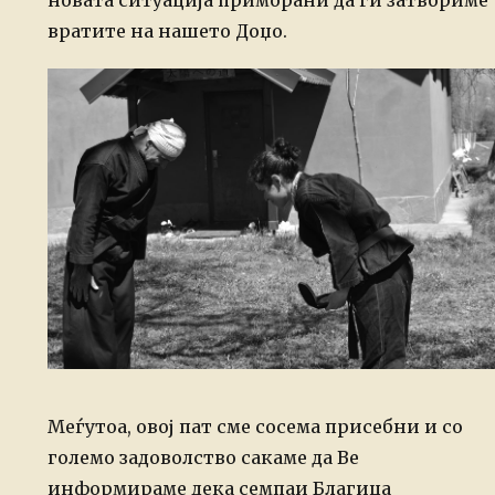
новата ситуација приморани да ги затвориме
вратите на нашето Доџо.
Меѓутоа, овој пат сме сосема присебни и со
големо задоволство сакаме да Ве
информираме дека семпаи Благица