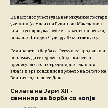
На настанот учествуваа неколкумина постари
ученици (семпаи) на Буџинкан Македонија
кои го усовршуваа веќе стекнатото знаење од
школата Шинден Фудо рју Дакентаиџутсу.
Семинарот за борба со Отсучи ќе продолжи и
понатаму да се одржува, бидејќи освен
пренесувањето на традицијата, одлично
влијае и врз кондиционирањето на телото на
Воините од нашето Доџо.
Силата на Јари XII -
семинар за борба со копје