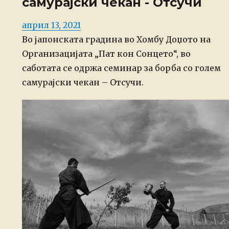
самурајски чекан - Отсучи
Posted
април 13, 2021
on
Во јапонската градина во Хомбу Доџото на
Организацијата „Пат кон Сонцето“, во
саботата се одржа семинар за борба со голем
самурајски чекан – Отсучи.