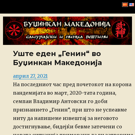
Буџинкан Македонија
Уште еден „Генин“ во
Буџинкан Македонија
Posted
април 27, 2021
on
На последниот час пред почетокот на корона
пандемијата во март, 2020-тата година,
семпаи Владимир Антовски го доби
признанието „Генин“, при што не успеавме
ниту да напишеме извештај за неговото
достигнување, бидејќи бевме затечени со