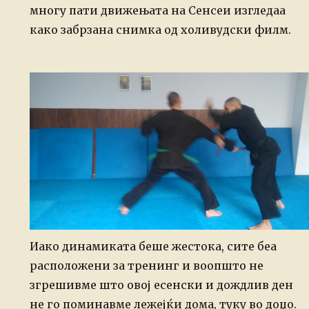
многу пати движењата на Сенсеи изгледаа
како забрзана снимка од холивудски филм.
Иако динамиката беше жестока, сите беа
расположени за тренинг и воопшто не
згрешивме што овој есенски и дождлив ден
не го поминавме лежејќи дома, туку во доџо.