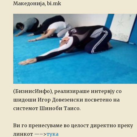
Македонија, bi.mk
(БизнисИнфо), реализираше интервју со
шидоши Игор Довезенски посветено на
системот Шиноби Таисо.
Ви го пренесуваме во целост директно преку
линкот —–>
тука