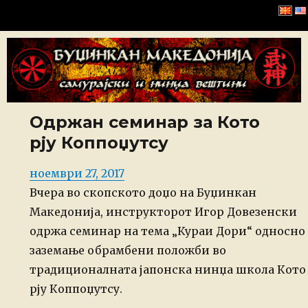
Буџинкан Македонија
Одржан семинар за Кото
рју Коппоџутсу
Posted
ноември 27, 2017
on
Вчера во скопското доџо на Буџинкан
Македонија, инструкторот Игор Довезенски
одржа семинар на тема „Кураи Дори“ односно
заземање обрамбени положби во
традиционалната јапонска нинџа школа Кото
рју Коппоџутсу.