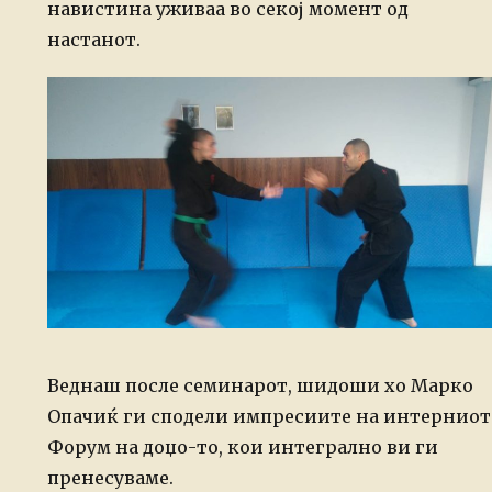
навистина уживаа во секој момент од
настанот.
Веднаш после семинарот, шидоши хо Марко
Опачиќ ги сподели импресиите на интерниот
Форум на доџо-то, кои интегрално ви ги
пренесуваме.