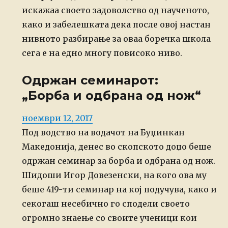
искажаа своето задоволство од наученото,
како и забелешката дека после овој настан
нивното разбирање за оваа боречка школа
сега е на едно многу повисоко ниво.
Одржан семинарот:
„Борба и одбрана од нож“
Posted
ноември 12, 2017
on
Под водство на водачот на Буџинкан
Македонија, денес во скопското доџо беше
одржан семинар за борба и одбрана од нож.
Шидоши Игор Довезенски, на кого ова му
беше 419-ти семинар на кој подучува, како и
секогаш несебично го сподели своето
огромно знаење со своите ученици кои