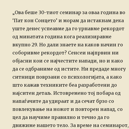
„Ова беше 30-тиот семинар за оваа година во
‘Пат кон Сонцето’ и морам да истакнам дека
уште денес успеавме да го урнавме рекордот
од минатата година кога реализиравме
вкупно 29. Но дали знаете на каков начин го
соборивме рекордот?
Сенсеи најпрвин ни
објасни кои се најчестите напади, но и како
да се одбраниме од истите. Ни предаде многу
ситници поврзани со психологијата, а како
што кажав техниките беа разработени до
најситен детаљ. Истовремено тој побара од
напаѓачите да удираат и да сечат брзо со
повлекување на ножот и повторен напад, со
цел да научиме правилно и течно да го
движиме нашето тело. За време на семинарот,