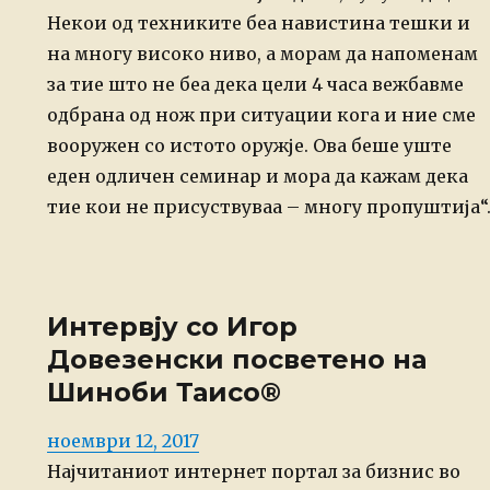
Некои од техниките беа навистина тешки и
на многу високо ниво, а морам да напоменам
за тие што не беа дека цели 4 часа вежбавме
одбрана од нож при ситуации кога и ние сме
вооружен со истото оружје. Ова беше уште
еден одличен семинар и мора да кажам дека
тие кои не присуствуваа – многу пропуштија“
Интервју со Игор
Довезенски посветено на
Шиноби Таисо®
Posted
ноември 12, 2017
on
Најчитаниот интернет портал за бизнис во