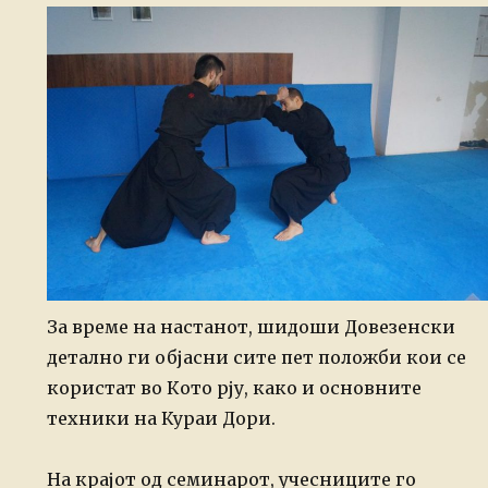
За време на настанот, шидоши Довезенски
детално ги објасни сите пет положби кои се
користат во Кото рју, како и основните
техники на Кураи Дори.
На крајот од семинарот, учесниците го