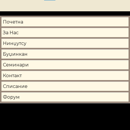
Почетна
За Нас
Нинџутсу
Буџинкан
Семинари
Контакт
Списание
Форум