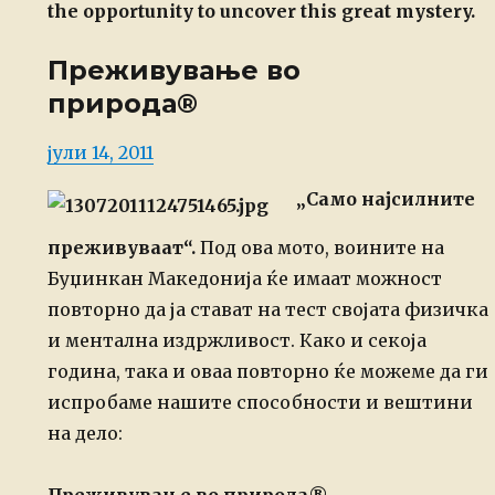
the opportunity to uncover this great mystery.
Преживување во
природа®
Posted
јули 14, 2011
on
„Само најсилните
преживуваат“.
Под ова мото, воините на
Буџинкан Македонија ќе имаат можност
повторно да ја стават на тест својата физичка
и ментална издржливост. Како и секоја
година, така и оваа повторно ќе можеме да ги
испробаме нашите способности и вештини
на дело: