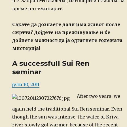
п.с. Забрането жалење, изговори и плачење за
време на семинарот.
Сакате да дознаете дали има живот после
смртта? Дојдете на преживување и ќе
добиете можност да ја одгатнете големата
мистерија!
A successfull Sui Ren
seminar
Posted
јули 10, 2011
on
After two years, we
again held the traditional Sui Ren seminar. Even
though the sun was intense, the water of Kriva
river slowly got warmer, because of the recent