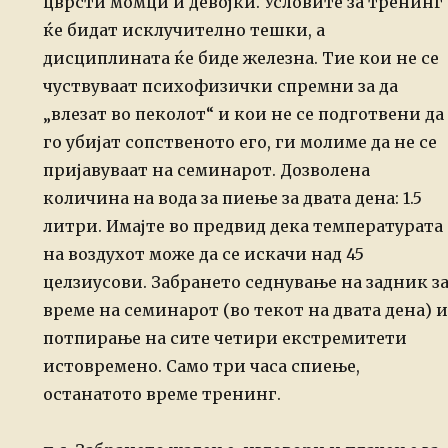
цврсти момци и девојки. Условите за
тренинг
ќе бидат исклучително тешки, а
дисциплината ќе биде железна.
Тие кои не се
чуствуваат психофизички спремни за да
„влезат во пеколот“ и кои не се
подготвени да
го убијат
сопственото его, ги молиме да не се
пријавуваат на семинарот. Дозволена
количина на вода за пиење за двата дена:
1.5
литри. Имајте во предвид дека температурата
на воздухот може да се
искачи над
45
целзиусови. Забрането седнување на задник з
време на семинарот (во
текот на двата дена) и
потпирање на сите четири екстремитети
истовремено. Само три часа спиење,
останатото време тренинг.