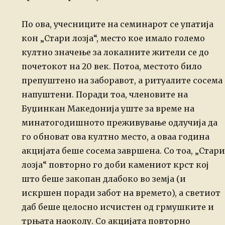
По ова, учесниците на семинарот се упатија
кон „Стари лозја“, место кое имало
големо
култно значење за локалните жители се до
почетокот на 20 век. Потоа,
местото било
препуштено на заборавот, а ритуалите сосема
напуштени. Поради тоа,
членовите на
Буџинкан Македонија уште за време на
минатогодишното преживување
одлучија да
го обноват ова култно место, а оваа година
акцијата беше сосема
завршена. Со тоа, „Стари
лозја“ повторно го доби камениот крст кој
што беше
закопан длабоко во земја (и
искршен поради забот на времето), а светиот
даб
беше целосно исчистен од грмушките и
трњата наоколу. Со акцијата повторно