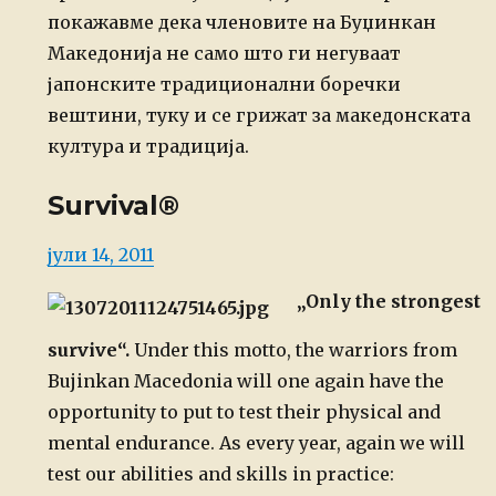
покажавме дека членовите на Буџинкан
Македонија не само што ги негуваат
јапонските традиционални боречки
вештини, туку и се грижат за македонската
култура и традиција.
Survival®
Posted
јули 14, 2011
on
„Only the strongest
survive“.
Under this motto, the warriors from
Bujinkan Macedonia will one again have the
opportunity to put to test their physical and
mental endurance. As every year, again we will
test our abilities and skills in practice: