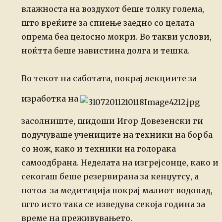
влажноста на воздухот беше толку голема,
што вреќите за
спиење заедно со целата
опрема беа целосно мокри. Во такви услови,
ноќтта беше
навистина долга и тешка.
Во текот на саботата, покрај лекциите за
изработка на
засолниште, шидоши Игор
Довезенски ги
подучуваше учениците на техники на борба
со нож, како и техники
на голорака
самоодбрана.
Неделата на изгрејсонце, како и
секогаш беше резервирана за кенџутсу, а
потоа за медитација покрај малиот водопад,
што исто
така се изведува секоја година за
време на преживувањето.