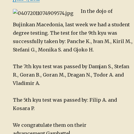
on
In the dojo of
Bujinkan Macedonia, last week we had a student
degree testing. The test for the 9th kyu was
successfully taken by: Panche K., Ivan M., Kiril M.,
Stefani G., Monika S. and Gjoko H.
The 7th kyu test was passed by Damjan S., Stefan
R., Goran B., Goran M., Dragan N., Todor A. and
Vladimir A.
The 5th kyu test was passed by: Filip A. and
Kosara P.
We congratulate them on their
advancement.
Gambatte!