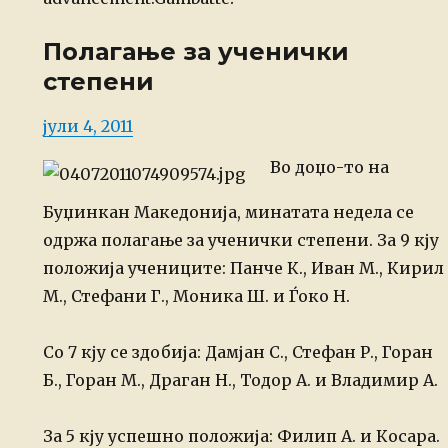
Полагање за ученички
степени
Posted
јули 4, 2011
on
Во доџо-то на
Буџинкан Македонија, минатата недела се
одржа полагање за ученички степени.
За 9 кју
положија учениците: Панче К., Иван М., Кирил
М., Стефани Г., Моника Ш. и Ѓоко Н.
Со 7 кју се здобија: Дамјан С., Стефан Р., Горан
Б., Горан М., Драган Н., Тодор А. и Владимир А.
За 5 кју успешно положија: Филип А. и Косара.