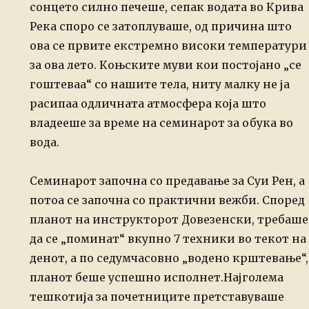
сонцето силно печеше, сепак водата во Крива
Река споро се затоплуваше, од причина што
ова се првите екстремно високи температури
за ова лето. Коњските муви кои постојано „се
гоштеваа“ со нашите тела, ниту малку не ја
расипаа одличната атмосфера која што
владееше за време на семинарот за обука во
вода.
Семинарот започна со предавање за Суи Рен, а
потоа се започна со практични вежби. Според
планот на инструкторот Довезенски, требаше
да се „поминат“ вкупно 7 техники во текот на
денот, а по седумчасовно „водено крштевање“,
планот беше успешно исполнет.
Најголема
тешкотија за почетниците претставуваше