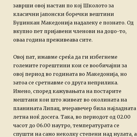
заврши овој
настан по кој Школото за
класични јапонски боречки вештини
Буџинкан Македонија
надалеку е познато. Од
вкупно пет пријавени членови на доџо-то,
оваа година преживеава
сите.
Овој пат, имавме среќа да ги избегнеме
големите горештини кои се вообичајни за
овој период во годината во Македонија, но
затоа се сретнавме со друга
неприлика.
Имено, според кажувањата на постарите
мештани кои што живеат во околината
на
планината Липац, вчеравечер била најладната
летна ноќ досега. Така, во
периодот од 02.00
часот до 06.00 наутро, температурата се
спушти на само неколку
степени над нулата, а