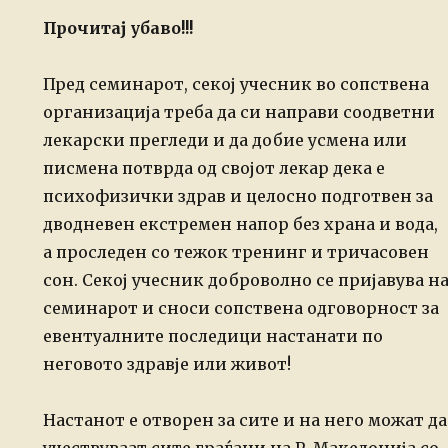
Прочитај убаво!!!
Пред семинарот, секој учесник во сопствена
организација треба да си направи соодветни
лекарски прегледи и да добие усмена или
писмена потврда од својот лекар дека е
психофизички здрав и целосно подготвен за
дводневен екстремен напор без храна и вода,
а проследен со тежок тренинг и тричасовен
сон.
Секој учесник доброволно се пријавува н
семинарот и сноси сопствена одговорност за
евентуалните последици настанати по
неговото здравје или живот!
Настанот е отворен за сите и на него можат да