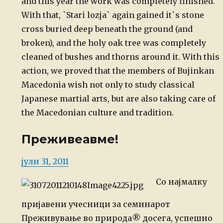
and this year the work was completely finished.
With that, `Stari lozja` again gained it`s stone
cross buried deep beneath the ground (and
broken), and the holy oak tree was completely
cleaned of bushes and thorns around it. With this
action, we proved that the members of Bujinkan
Macedonia wish not only to study classical
Japanese martial arts, but are also taking care of
the Macedonian culture and tradition.
Преживеавме!
Posted
јули 31, 2011
on
Со најмалку
пријавени
учесници за семинарот
Преживување во природа® досега, успешно