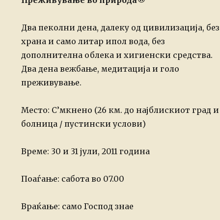
Преживување во природа®
Два пеколни дена, далеку од цивилизација, без
храна и само литар ипол вода, без
дополнителна облека и
хигиенски средства.
Два дена вежбање, медитација и голо
преживување.
Место: С’мкнено (26 км. до најблискиот град и
болница / пустински услови)
Време: 30 и 31 јули, 2011 година
Поаѓање: сабота во 07.00
Враќање: само Господ знае