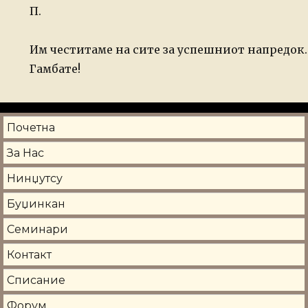
П.
Им честитаме на сите за успешниот напредок.
Гамбате!
Почетна
За Нас
Нинџутсу
Буџинкан
Семинари
Контакт
Списание
Форум