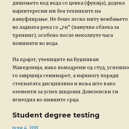
дишењето под вода со цевка (фукија), додека
најинтересни им беа техниките на
камуфлирање. Не беше лесно ниту вежбањето
во ладната река со „ги“ (памучна облека за
тренинг), особено после неколкуте часа
поминати во вода.
На крајот, учениците на Буџинкан
Македонија, иако помодрени од студ, успешно
го завршија семинарот, а најмногу поради
стекнатата дисциплина и воља што како
елементи за успех шидоши Довезенски ги
вгнездил во нивните срца.
Student degree testing
Posted
јули 4, 2011