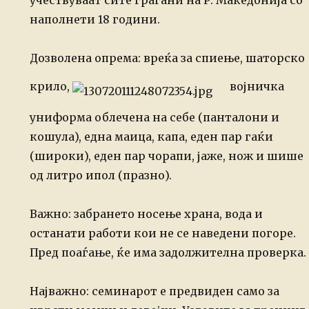
учествуваат сите граѓани на Р. Македонија со
наполнети 18 години.
Дозволена опрема: вреќа за спиење,
шаторско
крило,
војничка
униформа облечена на себе (панталони и
кошула),
една маица, капа, еден пар гаќи
(широки), еден пар чорапи, јаже, нож
и шише
од литро ипол (празно).
Важно: забрането носење храна,
вода и
останати работи кои не се наведени погоре.
Пред поаѓање,
ќе има задолжителна проверка.
Најважно:
семинарот е предвиден само за