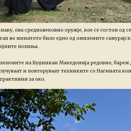
наку, ова средновековно оружје, кое се состои од 
тап во минатото било едно од омилените самурајски
ојните полиња.
леновите на Буџинкан Македонија редовно, барем 
зучуваат и повторуваат техниките со Нагината ко
трактивни за око.