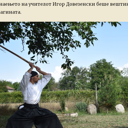
наењето на учителот Игор Довезенски беше вештин
агината.