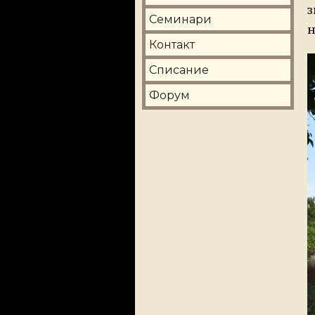
з
Семинари
н
Контакт
Списание
Форум