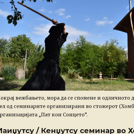
окрај вежбањето, мора да се спомене и одличното 
ел од семинарите организирани во стожерот (Хомб
рганизацијата „Пат кон Сонцето“.
Иаиџутсу / Кенџутсу семинар во 