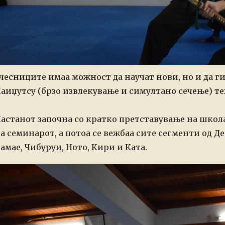
чесниците имаа можност да научат нови, но и да г
аиџутсу (брзо извлекување и симултано сечење) т
астанот започна со кратко претставување на школа
а семинарот, а потоа се вежбаа сите сегменти од Д
амае, Чибуруи, Ното, Кири и Ката.