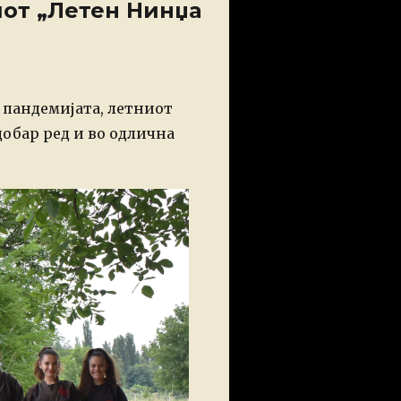
иот „Летен Нинџа
 пандемијата, летниот
обар ред и во одлична