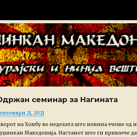
донија
Одржан семинар за Нагината
osted
ептември 21, 2021
n
ворот на Хомбу во неделата што измина ечеше од 
уџинкан Македонија. Настанот што ги привлече да 