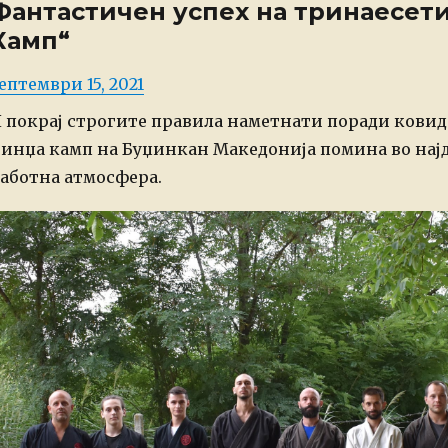
Фантастичен успех на тринаесет
Камп“
osted
ептември 15, 2021
n
 покрај строгите правила наметнати поради ковид
инџа камп на Буџинкан Македонија помина во најд
аботна атмосфера.