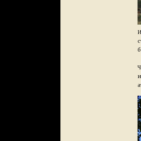
И
с
б
Ч
и
а