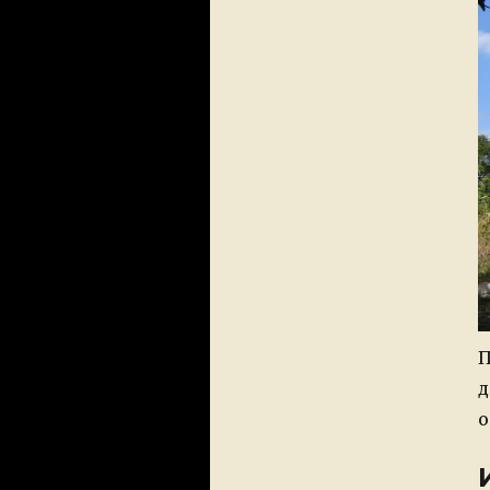
П
д
о