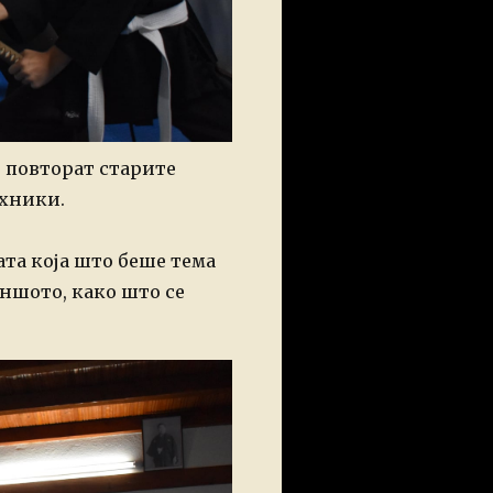
и повторат старите
ехники.
та која што беше тема
еншото, како што се