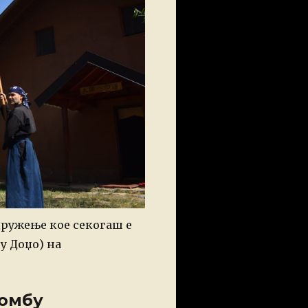
дружење кое секогаш е
у Доџо) на
Хомбу