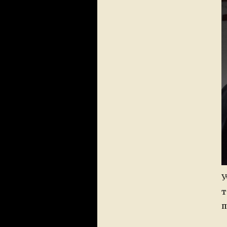
У
т
п