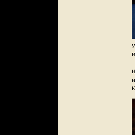
У
И
Н
н
К