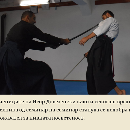
чениците на Игор Довезенски како и секогаш вредн
ехника од семинар на семинар станува се подобра 
оказател за нивната посветеност.