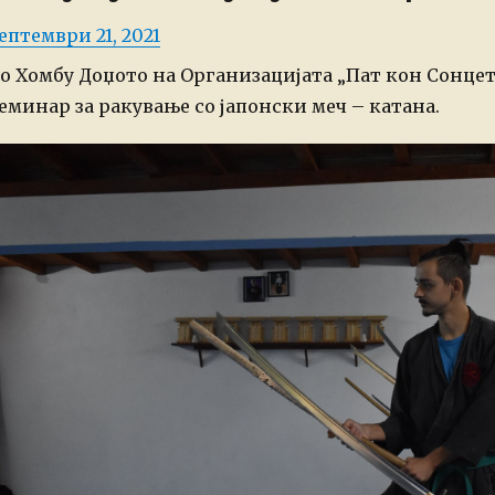
osted
ептември 21, 2021
n
о Хомбу Доџото на Организацијата „Пат кон Сонцето
еминар за ракување со јапонски меч – катана.