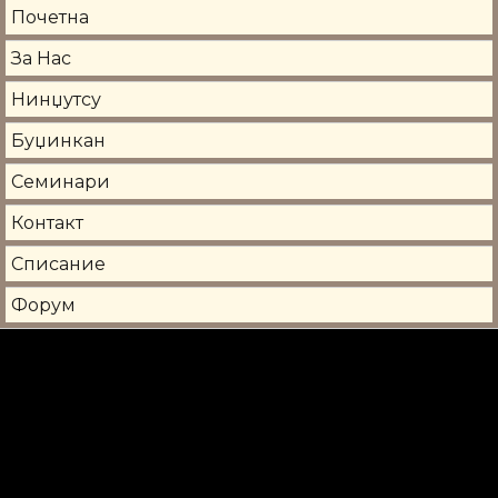
Почетна
За Нас
Нинџутсу
Буџинкан
Семинари
Контакт
Списание
Форум