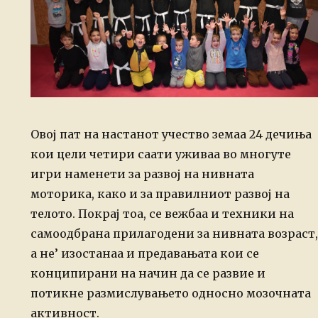
Овој пат на настанот учество земаа 24 дечиња
кои цели четири саати уживаа во многуте
игри наменети за развој на нивната
моторика, како и за правилниот развој на
телото. Покрај тоа, се вежбаа и техники на
самоодбрана прилагодени за нивната возраст,
а не’ изостанаа и предавањата кои се
конципирани на начин да се развие и
потикне размислувањето односно мозочната
активност.