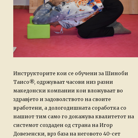
Инструкторите кои се обучени за Шиноби
Таисо®, одржуваат часови низ разни
македонски компании кои вложуваат во
здравјето и задоволството на своите
вработени, а дологодишната соработка со
нашиот тим само го докажува квалитетот на
системот создаден од страна на Игор
Довезенски, врз база на неговото 40-сет