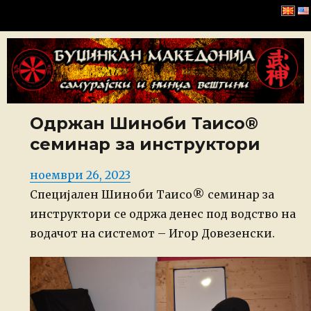
Буџинкан Македонија
Одржан Шиноби Таисо®
семинар за инструктори
Posted
ноември 26, 2023
on
Специјален Шиноби Таисо® семинар за
инструктори се одржа денес под водство на
водачот на системот – Игор Довезенски.