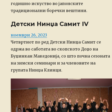
годишно искуство во јапонските
традиционални боречки вештини.
Детски Нинџа Самит IV
Posted
ноември 26, 2023
on
Четвртиот по ред Детски Нинџа Самит се
одржа во саботата во скопското Доџо на
Буџинкан Македонија, со што почна сезоната
на зимски семинари и за членовите на
групата Нинџа Клинци.