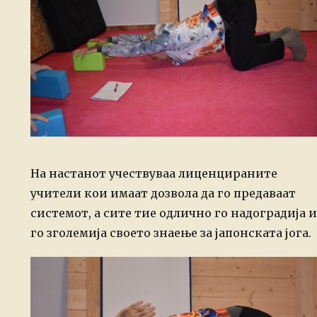
На настанот учествуваа лиценцираните
учители кои имаат дозвола да го предаваат
системот, а сите тие одлично го надоградија и
го зголемија своето знаење за јапонската јога.