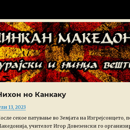
донија
Нихон но Канкаку
osted
ули 13, 2023
n
осле секое патување во Земјата на Изгрејсонцето, 
акедонија, учителот Игор Довезенски го организ