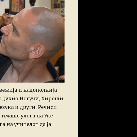
свежија и надополнија
о, Јукио Ногучи, Хироши
зука и други. Речиси
 имаше улога на Уке
а на учителот да ја