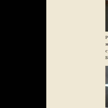
Р
м
с
Б