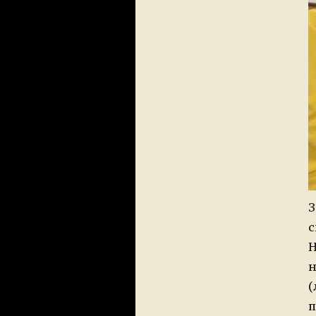
З
с
Н
н
(
п