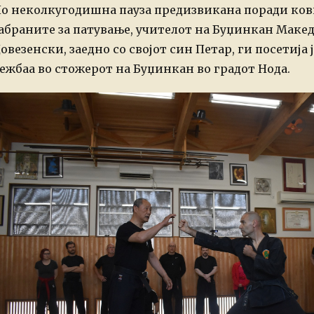
n
о неколкугодишна пауза предизвикана поради ков
абраните за патување, учителот на Буџинкан Макед
овезенски, заедно со својот син Петар, ги посетија
ежбаа во стожерот на Буџинкан во градот Нода.