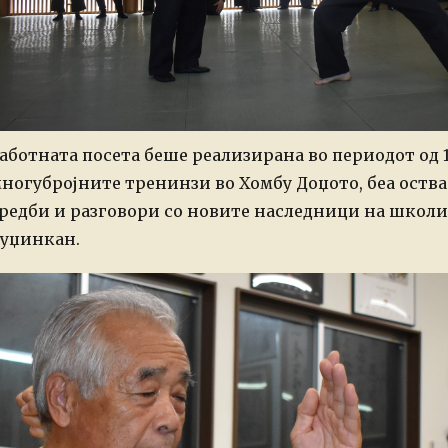
аботната посета беше реализирана во периодот од 11 
ногубројните тренинзи во Хомбу Доџото, беа оств
редби и разговори со новите наследници на школит
уџинкан.