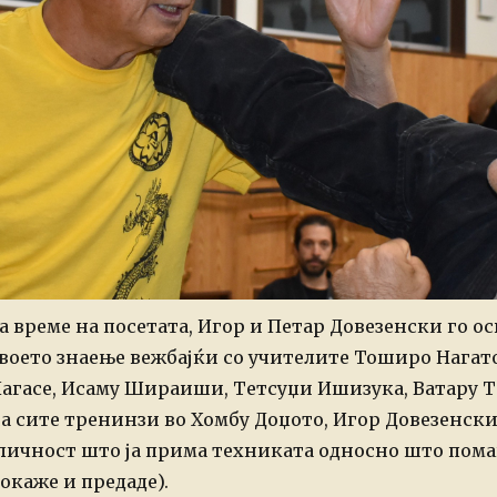
а време на посетата, Игор и Петар Довезенски го о
воето знаење вежбајќи со учителите Тоширо Нагат
агасе, Исаму Шираиши, Тетсуџи Ишизука, Ватару Те
а сите тренинзи во Хомбу Доџото, Игор Довезенски
личност што ја прима техниката односно што помаг
окаже и предаде).