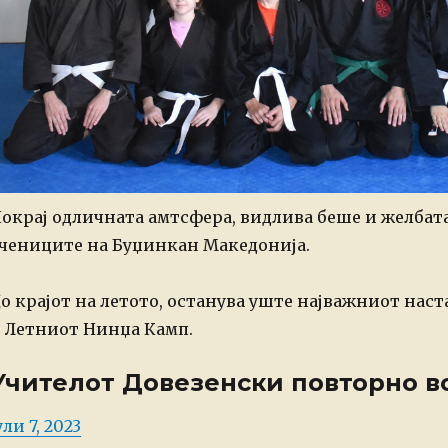
окрај одличната амтсфера, видлива беше и желбата
чениците на Буџинкан Македонија.
о крајот на летото, останува уште најважниот наст
 Летниот Нинџа Камп.
Учителот Довезенски повторно во
osted
ули 7, 2023