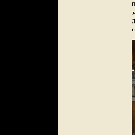
o
П
з
Д
в