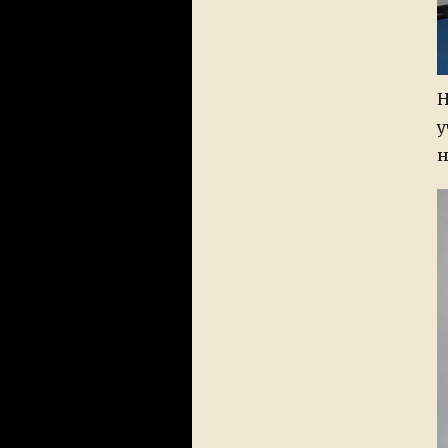
Н
у
н