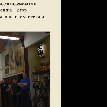
ид-пандемијата и
онија – Игор
 јапонските учители и