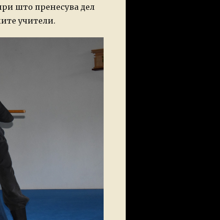
 при што пренесува дел
ките учители.