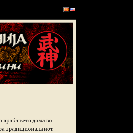
по враќањето дома во
ира традиционалниот