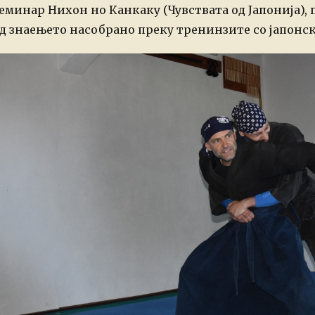
еминар Нихон но Канкаку (Чувствата од Јапонија),
д знаењето насобрано преку тренинзите со јапонс