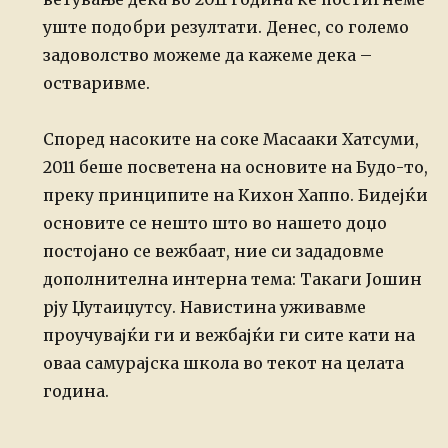
уште подобри резултати. Денес, со големо
задоволство можеме да кажеме
дека –
остваривме.
Според насоките на соке Масааки Хатсуми,
2011 беше посветена на основите на
Будо-то,
преку принципите на Кихон Хаппо. Бидејќи
основите се нешто што во
нашето доџо
постојано се вежбаат, ние си зададовме
дополнителна интерна тема:
Такаги Јошин
рју Џутаиџутсу.
Навистина уживавме
проучувајќи ги и вежбајќи ги сите кати на
оваа самурајска
школа во текот на целата
година.