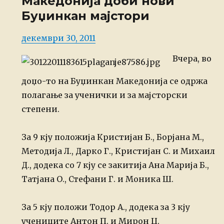
Македонија доби нови
Буџинкан мајстори
Posted
декември 30, 2011
on
Вчера, во
доџо-то на Буџинкан Македонија се одржа
полагање за
ученички и за мајсторски
степени.
За 9 кју положија Кристијан Б., Борјана М.,
Методија Л., Дарко Г., Кристијан С. и
Михаил
Д., додека со 7 кју се закитија Ана Марија Б.,
Татјана О., Стефани Г.
и Моника Ш.
За 5 кју положи Тодор А., додека за 3 кју
учениците Антон П. и Мирон Ц.