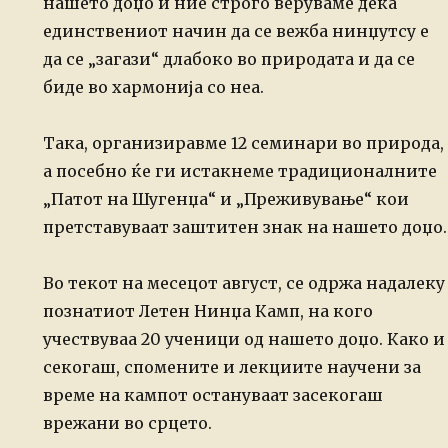
нашето доџо и ние строго
веруваме дека
единствениот начин да се вежба нинџутсу е
да се „загази“ длабоко
во природата и да се
биде во хармонија со неа.
Така, организиравме 12 семинари во природа,
а посебно ќе ги истакнеме
традиционалните
„Патот на Шугенџа“ и „Преживување“ кои
претставуваат заштитен
знак на нашето доџо.
Во текот на месецот август, се одржа надалеку
познатиот Летен Нинџа Камп, на
кого
учествуваа 20 ученици од нашето доџо. Како и
секогаш, спомените и лекциите
научени за
време на кампот остануваат засекогаш
врежани во срцето.