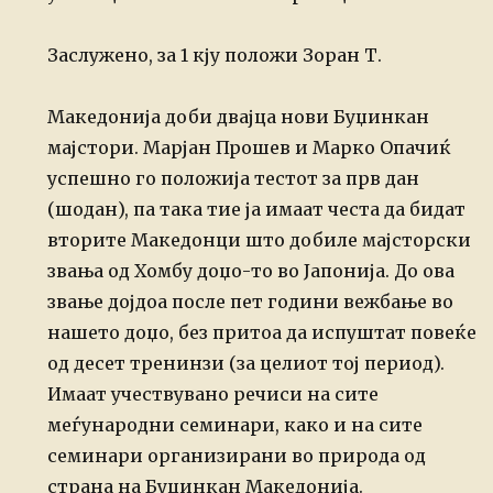
Заслужено, за 1 кју положи Зоран Т.
Македонија доби двајца нови Буџинкан
мајстори. Марјан Прошев и Марко Опачиќ
успешно го положија тестот за прв дан
(шодан), па така тие ја имаат честа да
бидат
вторите Македонци што добиле мајсторски
звања од Хомбу доџо-то во
Јапонија. До ова
звање дојдоа после пет години вежбање во
нашето доџо, без
притоа да испуштат повеќе
од десет тренинзи (за целиот тој период).
Имаат
учествувано речиси на сите
меѓународни семинари, како и на сите
семинари
организирани во природа од
страна на Буџинкан Македонија.