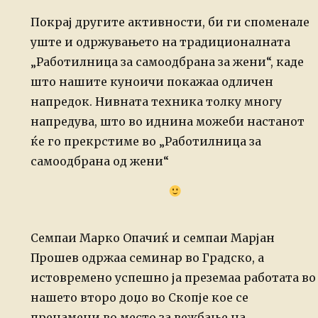
Покрај другите активности, би ги споменале
уште и одржувањето на
традиционалната
„Работилница за самоодбрана за жени“, каде
што нашите куноичи
покажаа одличен
напредок. Нивната техника толку многу
напредува, што во иднина
можеби настанот
ќе го прекрстиме во „Работилница за
самоодбрана од жени“
Семпаи Марко Опачиќ и семпаи Марјан
Прошев одржаа семинар во Градско, а
истовремено успешно ја преземаа работата во
нашето второ доџо во Скопје кое се
пренамени во место за вежбање на