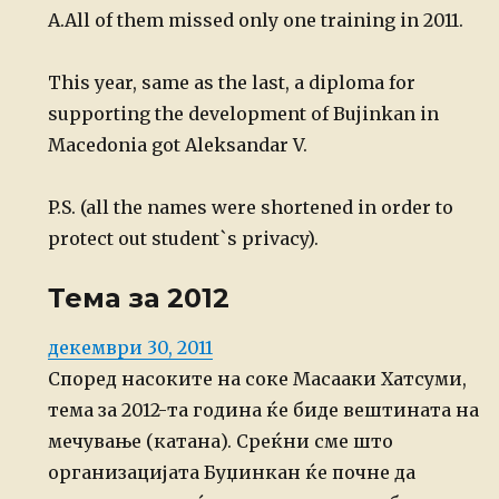
A.
All of them missed only one training in 2011.
This year, same as the last, a diploma for
supporting the development of Bujinkan in
Macedonia got Aleksandar V.
P.S. (all the names were shortened in order to
protect out student`s privacy).
Тема за 2012
Posted
декември 30, 2011
on
Според насоките на соке Масааки Хатсуми,
тема за 201
2
-та година ќе
биде
вештината на
мечување (катана)
. Среќни сме што
организацијата Буџинкан ќе почне да