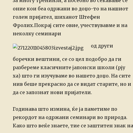
за многу тренинзи, а посебно во сеќавање
се
оние кои беа одржани во доџо-то на нашиот
голем пријател, шиханот Штефен
Фролих.
Покрај сите овие, учествувавме и на
неколку семинари
од други
боречки вештини,
се со цел подобро да ги
разбереме класичните јапонски школи (рју
ха) што ги
изучуваме во нашето доџо.
На сите
нив беше прекрасно да се видат старите, но и
да се запознат нови
пријатели.
Годинава што измина, ќе ја паметиме по
рекордот на одржани семинари во
природа.
Како што веќе знаете, тие се заштитен знак н