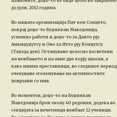
плановите, доџо-то ќе биде целосно завршено
до јули,
2012 година.
Во нашата организација Пат кон Сонцето,
покрај доџо-то Буџинкан Македонија,
успешно работи и доџо-то за Даито рју
Аикиџуџутсу и Оно ха Итто рју Кенџутсу
(Такеда ден). Остануваме целосно посветени
на вежбањето и на овие две корју
школи, а
како нивни преставници, во следниот период
очекуваме зголемување на
активностите
поврзани со нив.
Во моментов, доџо-то на Буџинкан
Македонија брои околу 40 редовни, додека
во
секцијата за почетници вежбаат 12 ученици.