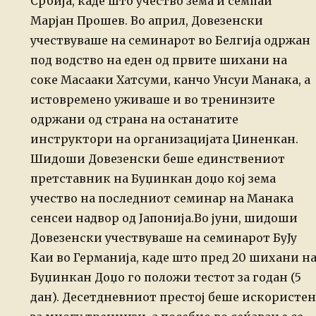
Србија,
каде што учество зема и семпаи
Марјан Прошев.
Во април, Довезенски
учествуваше на семинарот во Белгија одржан
под водство на
еден од првите шихани на
соке Масааки Хатсуми, канчо Унсуи Манака, а
истовремено
уживаше и во тренинзите
одржани од страна на останатите
инструктори на
организацијата Џиненкан.
Шидоши Довезенски беше единствениот
претставник на Буџинкан доџо кој зема
учество на последниот семинар на Манака
сенсеи надвор од Јапонија.
Во јуни, шидоши
Довезенски учествуваше на семинарот БуЈу
Каи во Германија,
каде што пред 20 шихани н
Буџинкан Доџо го положи тестот за годан (5
дан).
Десетдневниот престој беше искористен