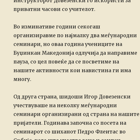
инструкторот Довезенски го искористи за
приватни часови со
учителот.
Во изминативе години секогаш
организиравме по најмалку два меѓународни
семинари, но оваа година учениците на
Буџинкан Македонија одлучија да направиме
пауза, со цел повеќе да се посветиме на
нашите активности кои навистина ги има
многу.
Од друга страна, шидоши Игор Довезенски
учествуваше на неколку меѓународни
семинари организирани од страна на нашите
пријатели.
Годинава започна со посета на
семинарот со шиханот Педро Флеитас во