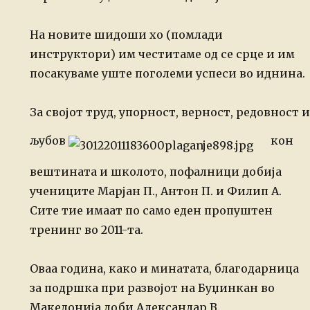
На новите шидоши хо (помлади
инструктори) им честитаме од се срце и им
посакуваме уште поголеми успеси во
иднина.
За својот труд, упорност, верност, редовност и
љубов
кон
вештината и школото, пофалници добија
учениците Марјан П., Антон П. и Филип А.
Сите тие имаат по само еден пропуштен
тренинг во 2011-та.
Оваа година, како и минатата, благодарница
за подршка при
развојот на Буџинкан во
Македонија доби Александар В.