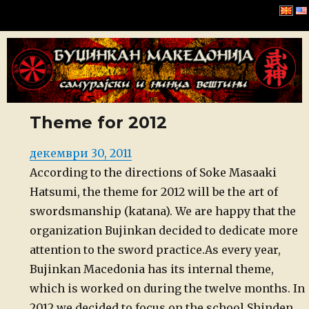
Буџинкан Македонија
Theme for 2012
Posted
декември 30, 2011
on
According to the directions of Soke Masaaki
Hatsumi, the theme for 2012 will be the art of
swordsmanship (katana). We are happy that the
organization Bujinkan decided to dedicate more
attention to the sword practice.
As every year,
Bujinkan Macedonia has its internal theme,
which is worked on during the twelve months. In
2012 we decided to focus on the school Shinden