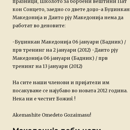
празници,
Школото за
борбени вештини Пат
кон Сонцето
,
заедно со двете доџо-а Буџинкан
Македонија и
Даито рју Македонија нема да
работат во деновите:
-Буџинкан Македонија 06
јануари
(
Б
адник
) /
прв тренинг на
2
јануари (201
2
)
-Даито рју
Македонија
06
јануари
(
Б
адник
) / прв
тренинг на
13
јануари (201
2
)
На сите наши членови и пријатели им
посакуваме се најубаво
во новата 201
2
година.
Нека ни е честит Божиќ !
Akemashite Omedeto Gozaimasu!