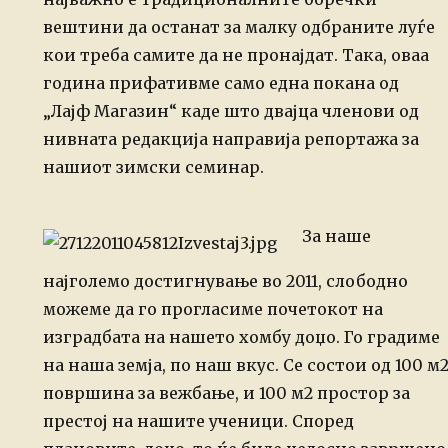
вештини да останат за малку одбраните луѓе
кои треба самите да не пронајдат. Така, оваа
година
прифативме само една покана од
„Лајф Магазин“ каде што двајца членови од
нивната редакција направија репортажа за
нашиот зимски семинар.
За наше
најголемо достигнување во 2011, слободно
можеме да го прогласиме
почетокот на
изградбата на нашето хомбу доџо. Го градиме
на наша земја, по наш
вкус. Се состои од 100 м
површина за вежбање, и 100 м2 простор за
престој на
нашите ученици. Според