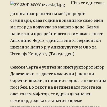
Што се однесува
до организирањето на меѓународни
семинари, оваа година
поканивме само еден
мајстор да подучува во нашето доџо. Бевме
навистина
пресреќни што го имавме сенсеи
Антонино Черта, единствениот нејапонски
шихан за
Даито рју Аикиџуџутсу и Оно ха
Итто рју Кенџутсу (Такеда ден).
Сенсеи Черта е учител на инструкторот Игор
Довезенски, за двете класични
јапонски
боречки школи, а нивниот однос е навистина
посебен. Во текот на
петдневната посета на
овој голем мајстор, се одржа дводневен
семинар, додека
останатото време