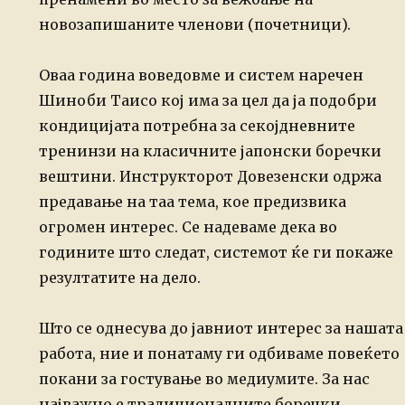
новозапишаните членови (почетници).
Оваа година воведовме и систем наречен
Шиноби Таисо кој има за цел да ја подобри
кондицијата потребна за секојдневните
тренинзи на класичните јапонски боречки
вештини. Инструкторот Довезенски
одржа
предавање на таа тема, кое предизвика
огромен интерес. Се надеваме дека
во
годините што следат, системот ќе ги покаже
резултатите на дело.
Што се однесува до јавниот интерес за нашата
работа, ние и понатаму ги одбиваме повеќето
покани за гостување во медиумите. За нас
најважно е традиционалните боречки