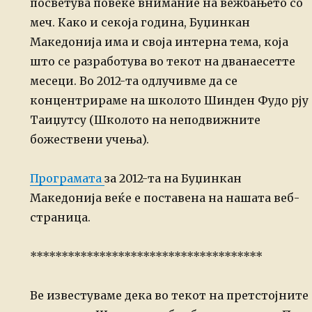
посветува
повеќе
внимание на
вежбањето со
меч.
Како и секоја година, Буџинкан
Македонија има и своја интерна тема, која
што се
разработува во текот на дванаесетте
месеци. Во 201
2
-та одлучивме да се
концентрираме на школото
Шинден
Фудо рју
Т
аиџутсу (Школото на
неподвижните
божествени учења)
.
Програмата
за 2012
-та на Буџинкан
Македонија веќе
е
поставена на нашата
веб-
страница.
*************************************
Ве известуваме дека во текот на претстојните