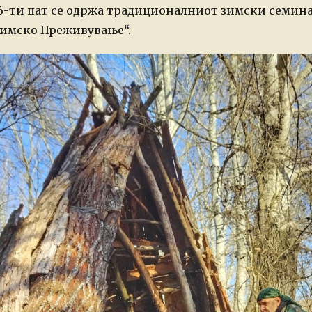
6-ти пат се одржа традиционалниот зимски семина
имско Преживување“.