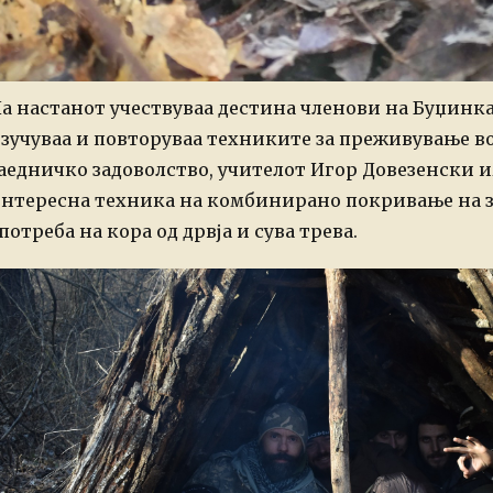
а настанот учествуваа дестина членови на Буџинк
зучуваа и повторуваа техниките за преживување во
аедничко задоволство, учителот Игор Довезенски 
нтересна техника на комбинирано покривање на 
потреба на кора од дрвја и сува трева.