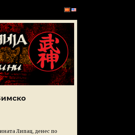
Зимско
ината Липац, денес по