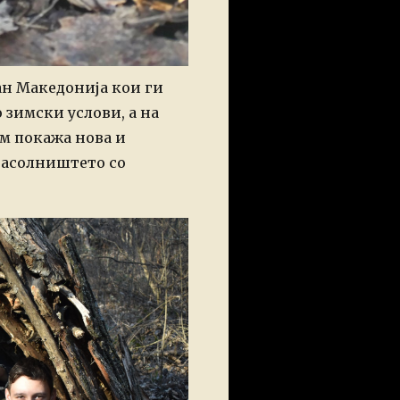
ан Македонија кои ги
 зимски услови, а на
им покажа нова и
засолништето со