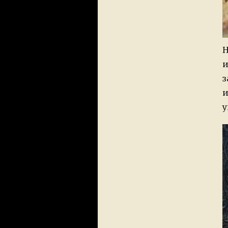
Н
и
з
и
у