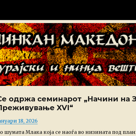
донија
Се одржа семинарот „Начини на 
Преживување XVI“
osted
ануари 18, 2026
n
о шумата Млака која се наоѓа во низината под план