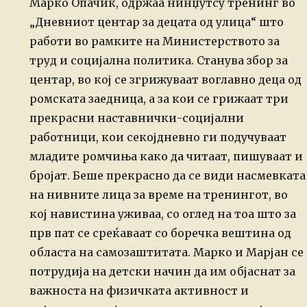
Марко Опачиќ, одржаа нинџутсу
тренинг во
„Дневниот центар за децата од улица“ што
работи во рамките
на Министерството за
труд и социјална политика.
Станува збор за
центар, во кој се згрижуваат воглавно деца од
ромската
заедница, а за кои се грижаат три
прекрасни наставнички-социјални
работници, кои секојдневно ги подучуваат
младите ромчиња како да
читаат, пишуваат и
бројат.
Беше прекрасно да се види насмевката
на нивните лица за време на
тренингот, во
кој навистина уживаа, со оглед на тоа што за
прв пат се
среќаваат со боречка вештина од
областа на самозаштитата. Марко и
Марјан се
потрудија на детски начин да им објаснат за
важноста на
физичката активност и