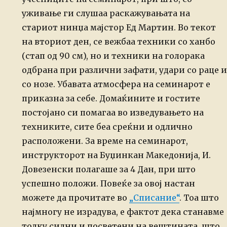
уживање ги слушаа раскажувањата на
стариот нинџа мајстор Ед Мартин.
Во текот
на вториот ден, се вежбаа техники со ханбо
(стап од 90 см), но
и техники на голорака
одбрана при различни зафати, удари со раце и
со
нозе.
Убавата атмосфера на семинарот е
приказна за себе. Домаќините и гостите
постојано си помагаа во изведувањето на
техниките, сите беа среќни и
одлично
расположени.
За време на семинарот,
инструкторот на Буџинкан Македонија, И.
Довезенски полагаше за 4 Дан, при што
успешно положи. Повеќе за овој
настан
можете да прочитате во
„Списание“
.
Тоа што
најмногу не израдува, е фактот дека станавме
толку силни и
посветени на вештината, што