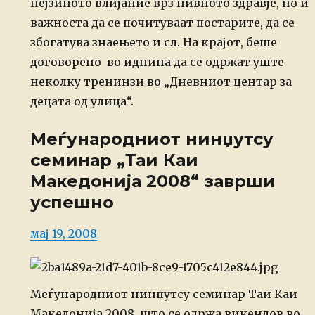
нејзиното влијание врз нивното здравје, но и
важноста да се почитуваат постарите, да се
збогатува знаењето и сл.
На крајот, беше
договорено во иднина да се одржат уште
неколку тренинзи во „Дневниот центар за
децата од улица“.
Меѓународниот нинџутсу
семинар „Таи Каи
Македонија 2008“ заврши
успешно
Posted
мај 19, 2008
on
Меѓународниот нинџутсу семинар Таи Каи
Македонија 2008, што се одржа
викендов во