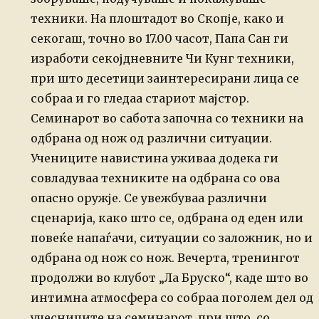
техники. На плоштадот во Скопје, како и
секогаш, точно во
17.00 часот, Папа Сан ги
изработи секојдневните Чи Кунг техники,
при
што десетици заинтересирани лица се
собраа и го гледаа стариот мајстор.
Семинарот во сабота започна со техники на
одбрана од нож од различни
ситуации.
Учениците навистина уживаа додека ги
совладуваа техниките на
одбрана со ова
опасно оружје. Се увежбуваа различни
сценарија, како што
се, одбрана од еден или
повеќе напаѓачи, ситуации со заложник, но и
одбрана од нож со нож. Вечерта, тренингот
продолжи во клубот „Ла
Бруско“, каде што во
интимна атмосфера со собраа поголем дел од
учесниците на семинарот, при што, со