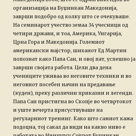
организација на Буџинкан Македонија,
заврши подобро од
колку што се очекуваше.
На семинарот учество земаа 34 учесници од
четири држави, и тоа, Америка, Унгарија,
Црна Гора и Македонија.
Големиот
американски мајстор, шиханот Ед Мартин
попознат како Папа Сан,
и овој пат, успешно ја
заврши својата работа. Цели два дена
учениците
уживаа во неговите техники и во
неговиот посебен начин на предавање
(куден), преку различни приказни и легенди.
Папа Сан пристигна во Скопје во четвртокот
и уште вечерта присуствуваше
на
регуларниот тренинг. Како што самиот кажа
подоцна, тој сакал да види
на какво ниво е
работата во Нинџутсу Сојузот Буџинкан