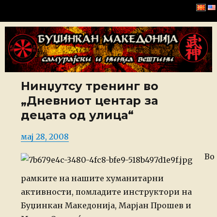
Буџинкан Македонија
Нинџутсу тренинг во
„Дневниот центар за
децата од улица“
Posted
мај 28, 2008
on
Во
рамките на нашите хуманитарни
активности, помладите инструктори на
Буџинкан Македонија, Марјан Прошев и