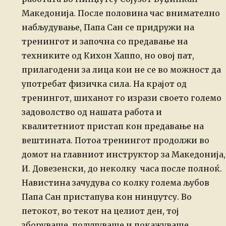
Македонија. После
половина час внимателно
набљудување, Папа Сан се придружи на
тренингот
и започна со предавање на
техниките од Кихон Хаппо, но овој пат,
прилагодени за лица кои не се во можност да
употребат физичка сила.
На крајот од
тренингот, шиханот го изрази своето големо
задоволство од
нашата работа и
квалитетниот пристап кон предавање на
вештината.
Потоа тренингот продолжи во
домот на главниот инструктор за Македонија,
И. Довезенски, до неколку часа после полноќ.
Навистина зачудува со колку голема љубов
Папа Сан пристапува кон
нинџутсу. Во
петокот, во текот на целиот ден, тој
зборуваше, подучуваше
и покажуваше