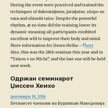
During the event were practiced and trained the
techniques of dakentaijutsu, jutaijutsu, ninpo ne
vaza and shinobi taiso. Despite the powerful
rhythm, at no time did the training lower its
dynamic meaning all participants exsibited
excellent will to improve their body and mind.
More information for Jissen Heiho —?
here
Also, this was the 28th seminar this year and in
“Taiyou e no Michi”, and the last one will be held
next week.
Одржан семинарот
Џиссен Хеихо
Posted
декември 19, 2016
on
Петнаесет членови на Буџинкан Македонија