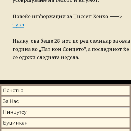
Повеќе информации за Џиссен Хеихо ——>
тука
Инаку, ова беше 28-иот по ред семинар за оваа
година во „Пат кон Сонцето“, а последниот ќе
се одржи следната недела.
Почетна
За Нас
Нинџутсу
Буџинкан