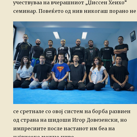
учествуваа на вчерашниот „Џиссен Хеихо“
семинар. Повеќето од нив никогаш порано н
се сретнале со овој систем на борба развиен
од страна на шидоши Игор Довезенски, но
импресиите после настанот им беа на
највисоко можно ниво.