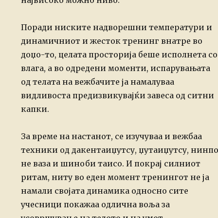
Поради ниските надворешни температури и
динамичниот и жесток тренинг внатре во
доџо-то, целата просторија беше исполнета со
влага, а во одредени моменти, испарувањата
од телата на вежбачите ја намалуваа
видливоста предизвикувајќи завеса од ситни
капки.
За време на настанот, се изучуваа и вежбаа
техники од дакентаиџутсу, џутаиџутсу, нинп
не ваза и шиноби таисо. И покрај силниот
ритам, ниту во еден момент тренингот не ја
намали својата динамика односно сите
учесници покажаа одлична воља за
усовршување на телото и на умот.