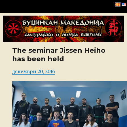
Буџинкан Македонија
The seminar Jissen Heiho
has been held
Posted
декември 20, 2016
on