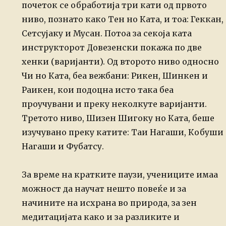
почеток се обработија три
кати од првото
ниво, познато како Тен но Ката, и тоа: Геккан,
Сетсујаку и Мусан.
Потоа за секоја ката
инструкторот Довезенски покажа по две
хенки (варијанти). Од
второто ниво односно
Чи но Ката, беа вежбани: Рикен, Шинкен и
Раикен, кои подоцна
исто така беа
проучувани и преку неколкуте варијанти.
Третото ниво, Шизен
Шигоку но Ката, беше
изучувано преку катите: Таи Нагаши, Кобуши
Нагаши и
Фубатсу.
За време на кратките паузи, учениците имаа
можност да научат нешто повеќе и за
начините
на исхрана во природа, за зен
медитацијата како и за разликите и