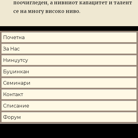
поочигледен, а нивниот капацитет и талент
се на многу високо ниво.
Почетна
За Нас
Нинџутсу
Буџинкан
Семинари
Контакт
Списание
Форум