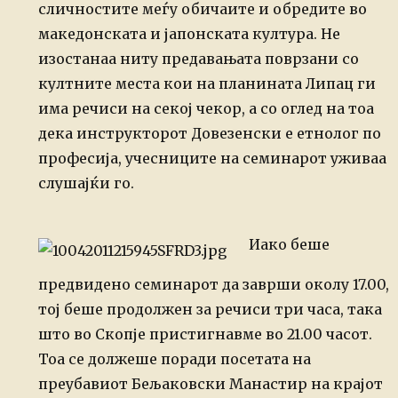
сличностите меѓу
обичаите и обредите во
македонската и јапонската култура. Не
изостанаа ниту предавањата
поврзани со
култните места кои на планината Липац ги
има речиси на секој чекор,
а со оглед на тоа
дека инструкторот Довезенски е етнолог по
професија,
учесниците на семинарот уживаа
слушајќи го.
Иако беше
предвидено семинарот да заврши околу 17.00,
тој беше продолжен
за речиси три часа, така
што во Скопје пристигнавме во 21.00 часот.
Тоа се должеше поради посетата на
преубавиот Бељаковски Манастир на крајот