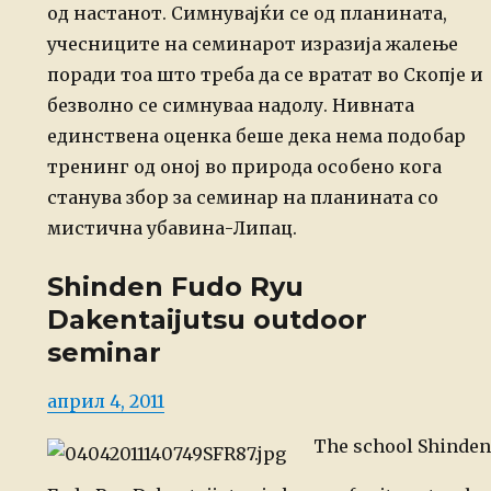
од настанот. Симнувајќи се од планината,
учесниците на семинарот изразија жалење
поради тоа што треба да се вратат во Скопје и
безволно се симнуваа надолу.
Нивната
единствена оценка беше дека нема подобар
тренинг од оној во природа особено кога
станува збор за семинар на планината со
мистична убавина-Липац.
Shinden Fudo Ryu
Dakentaijutsu outdoor
seminar
Posted
април 4, 2011
on
The school Shinden