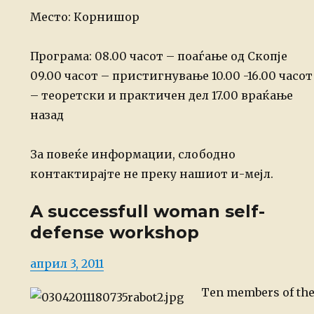
Место: Корнишор
Програма:
08.00 часот – поаѓање од Скопје
09.00 часот – пристигнување
10.00 -16.00 часот
–
теоретски и практичен дел
17.00 враќање
назад
За повеќе информации, слободно
контактирајте не преку нашиот и-мејл.
A successfull woman self-
defense workshop
Posted
април 3, 2011
on
Ten members of th