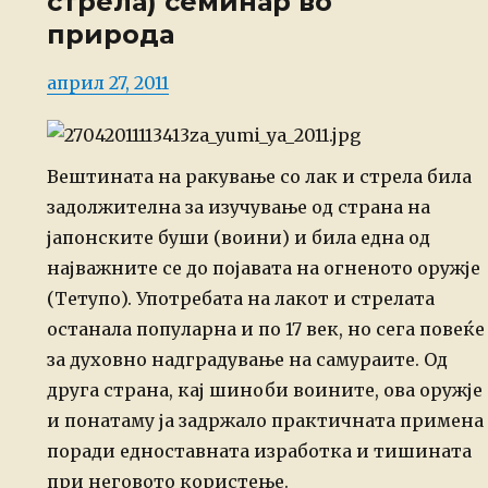
стрела) семинар во
природа
Posted
април 27, 2011
on
Вештината на ракување со лак и стрела била
задолжителна за изучување од страна на
јапонските буши (воини) и била
една од
најважните се до појавата на огненото оружје
(Тетупо).
Употребата на лакот и стрелата
останала популарна и по 17 век, но сега
повеќе
за духовно надградување на самураите. Од
друга страна, кај шиноби
воините, ова оружје
и понатаму ја задржало практичната примена
поради
едноставната изработка и тишината
при неговото користење.