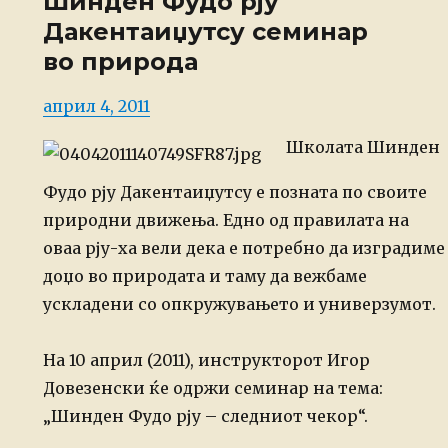
Шинден Фудо рју
Дакентаиџутсу семинар
во природа
Posted
април 4, 2011
on
Школата Шинден
Фудо рју Дакентаиџутсу е позната по своите
природни движења. Едно од правилата на
оваа рју-ха вели дека е потребно да изградиме
доџо во природата и таму да вежбаме
ускладени со опкружувањето и универзумот.
На 10 април (2011), инструкторот Игор
Довезенски ќе одржи семинар на тема:
„Шинден Фудо рју – следниот чекор“.