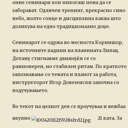
оние семинари кои никогаш нема да се
заборават. Одличен тренинг, прекрасно сино
небо, жолто сонце и дисциплина каква што
доликува на едно традиционално доџо.
Семинарот се
одржа во месноста Корнишор,
на источните падини на планината Липац.
Дотаму
стигнавме движејќи се со
рамномерен, но стабилен ритам. По краткото
запознавање
со темата и планот за работа,
инструкторот Игор Довезенски започна со
подучувањето.
Во текот на
целиот ден се проучуваа и вежбаа
вкупно
21 ката. За