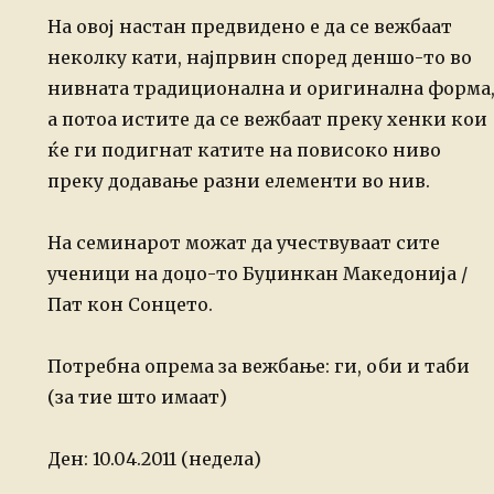
На овој настан предвидено е да се вежбаат
неколку кати, најпрвин според деншо-то во
нивната традиционална и оригинална форма
а потоа истите да се вежбаат преку хенки кои
ќе ги подигнат катите на повисоко ниво
преку додавање разни елементи во нив.
На семинарот можат да учествуваат сите
ученици на
доџо-то Буџинкан Македонија /
Пат кон Сонцето.
Потребна опрема за вежбање: ги, оби и таби
(за тие што имаат)
Ден: 10.04.2011 (недела)