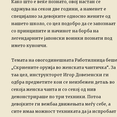
Како што е веќе познато,
овој настан се
одржува на секои две години, а наменет е
специјално за девојките
односно жените од
нашето школо, со цел подобро да се запознаат
со принципите и
начинот на борба на
легендарните јапонски воинки познати под
името куноичи.
Темата на овогодинешната Работилница беш
„Скриените оружја во женската
чантичка“
.
За
таа цел, инструкторот Игор Довезенски ги
одбра
предметите кои се неизбежен детаљ во
секоја женска чанта и со секој од нив
демонстрираше по три техники. Потоа
девојките ги вежбаа движењата меѓу себе, а
сите
имаа можност техниката да ја испробаат