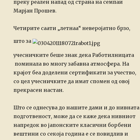
преку реален напад од страна на семпаи
Марјан Прошев.
Четирите саати „летнаа“ неверојатно брзо,
што за
учесничките беше знак дека Работилницата
поминала во многу забавна атмосфера. На
крајот беа доделени сертификати за учество,
со цел учесничките да имат спомен
од овој
прекрасен настан.
Што се однесува до нашите дами и до нивната
подготвеност, може да се каже дека
нивниот
напредок во јапонските класични борбени
вештини со секоја година е се повидлив и