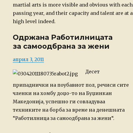
martial arts is more visible and obvious with each
passing year, and their capacity and talent are at a
high level indeed.
Одржана Работилницата
за самоодбрана за жени
Posted
април 3, 2011
on
Десет
припаднички на
поубавиот пол, речиси сите
членки на хомбу доџо-то на Буџинкан
Македонија, успешно
ги совладуваа
техниките на борба за време на денешната
“Работилница за
самоодбрана за жени“.