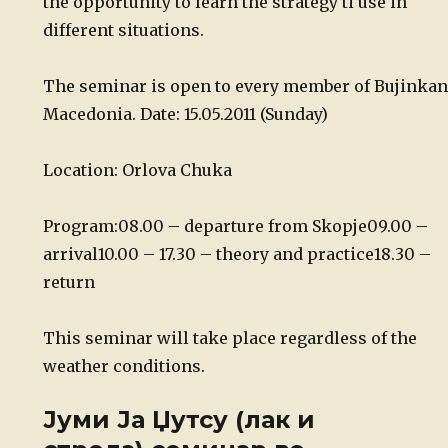
the opportunity to learn the strategy ti use in
different situations.
The seminar is open to every member of Bujinkan
Macedonia.
Date: 15.05.2011 (Sunday)
Location: Orlova Chuka
Program:
08.00 – departure from Skopje
09.00 –
arrival
10.00 – 17.30 – theory and practice
18.30 –
return
This seminar will take place regardless of the
weather conditions.
Јуми Ја Џутсу (лак и