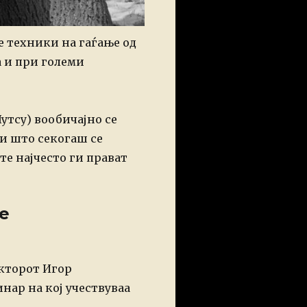
е техники на гаѓање од
а и при големи
утсу) вообичајно се
ри што секогаш се
е најчесто ги прават
е
кторот Игор
нар на кој учествуваа