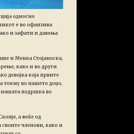
иција односно
никот е во офанзива
како и зафати и давења
аше и Менка Стојаноска,
ење, како и во други
ко девојка која првите
а токму во нашето доџо,
а нашата подршка во
копје, а веќе од
а своите членови, како и
ознат со