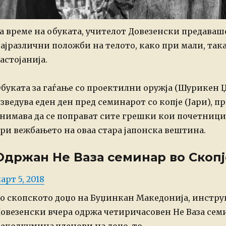
а време на обуката, учителот Довезенски предаваш
ајразлични положби на телото, како при мали, так
астојанија.
буката за гаѓање со проектилни оружја (Шурикен Џ
зведува еден ден пред семинарот со копје (Јари), п
нимава да се поправат сите грешки кои почетницит
ри вежбањето на оваа стара јапонска вештина.
Одржан Не Ваза семинар во Скопј
osted
арт 5, 2018
n
о скопското доџо на Буџинкан Македонија, инстру
овезенски вчера одржа четиричасовен Не Ваза семи
еколкумина членови на доџо-то.