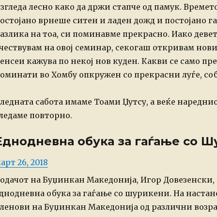
згледа лесно како да држи стапче од памук. Времето
остојано врнеше ситен и ладен дожд и постојано газ
азлика на тоа, си поминавме прекрасно. Иако деве
чествувам на овој семинар, секогаш откривам нови
енсеи кажува по некој нов куден. Какви се само п
оминати во Хомбу опкружен со прекрасни луѓе, соб
ледната сабота имаме Тоами Џутсу, а веќе нареднио
ледаме повторно.
Еднодневна обука за гаѓање со 
osted
арт 26, 2018
n
одачот на Буџинкан Македонија, Игор Довезенски, 
днодневна обука за гаѓање со шурикени. На наста
ленови на Буџинкан Македонија од различни возра