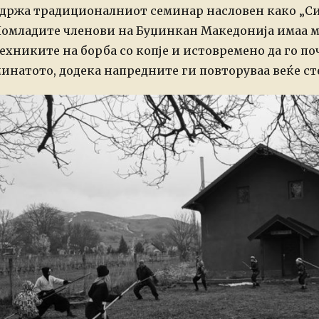
држа традиционалниот семинар насловен како „Сил
омладите членови на Буџинкан Македонија имаа м
ехниките на борба со копје и истовремено да го по
инатото, додека напредните ги повторуваа веќе ст