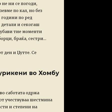
 не ни се погоди,
евме по кал, но без
т години по ред
 детали и секогаш
реубави тие моменти
орци, браќа, сестри…
т ден и Џутте. Се
Шурикени во Хомбу
во саботата одржа
нот учествуваа шестмина
сти и степени на