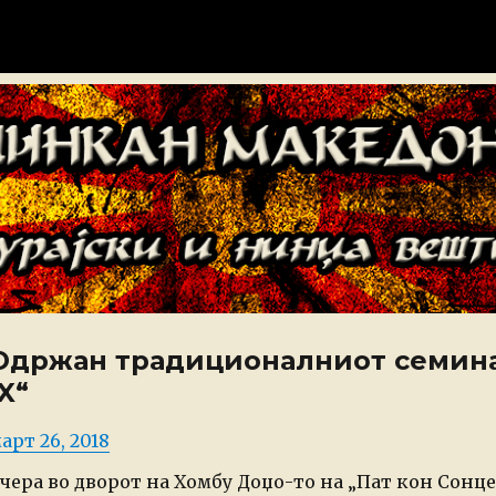
донија
Одржан традиционалниот семина
IX“
osted
арт 26, 2018
n
чера во дворот на Хомбу Доџо-то на „Пат кон Сонце