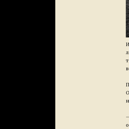
И
л
т
в
П
О
н
–
о