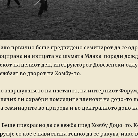
ако првично беше предвидено семинарот да се одр
оцирана на ивицата на шумата Млака, поради дожд
екот на целиот ден, инструкторот Довезенски одл
ежбаат во дворот на Хомбу-то.
о завршувањето на настанот, на интерниот Форум
пачиќ ги охрабри помладите членови на доџо-то п
а семинарите во природа и во централното доџо н
 Беше прекрасно да се вежба пред Хомбу Доџо-то. К
ружје со кое е навистина тешко да се ракува, иако 