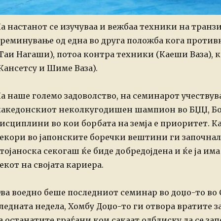
а настанот се изучуваа и вежбаа техники на транз
реминување од една во друга положба кога против
Таи Нагаши), потоа контра техники (Каеши Ваза), 
Кансетсу и Шиме Ваза).
а наше големо задоволство, на семинарот учествув
акедонскиот неколкугодишен шампион во БЏЏ, Бор
исциплини во кои борбата на земја е приоритет. Ка
екори во јапонските боречки вештини ги започнал
тојаноска секогаш ќе биде добредојдена и ќе ја им
екот на својата кариера.
ва воедно беше последниот семинар во доџо-то во С
ледната недела, Хомбу Доџо-то ги отвора вратите з
а останатите граѓани кои сакаат одблиску да се зап