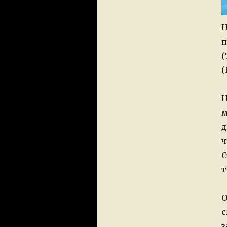
Н
п
(
(
Н
м
д
ч
С
т
О
с
з