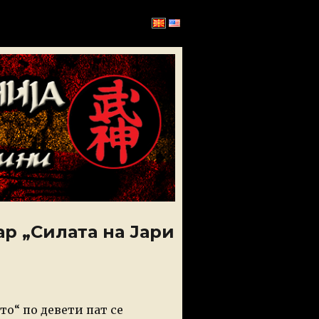
р „Силата на Јари
то“ по девети пат се