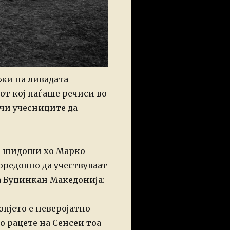
жи на ливадата
от кој паѓаше речиси во
учи учесниците да
, шидоши хо Марко
оредовно да учествуваат
а Буџинкан Македонија:
опјето е неверојатно
во рацете на Сенсеи тоа