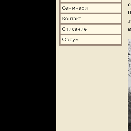
о
Семинари
П
Контакт
т
м
Списание
Форум