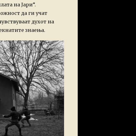
ата на Јари“.
ожност да ги учат
чувствуваат духот на
екнатите знаења.