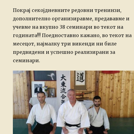
Покрај секојдневните редовни тренинзи,
дополнително организиравме, предававме и
учевме на вкупно 38 семинари во текот на
годината!!! Поедноставно кажано, во текот на
месецот, најмалку три викенди ни биле
предвидени и успешно реализирани за
семинари.