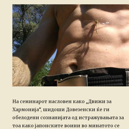
На семинарот насловен како „Движи за
Хармонија“, шидоши Довезенски ќе ги
обелодени сознанијата од истражувањата за
тоа како јапонските воини во минатото се