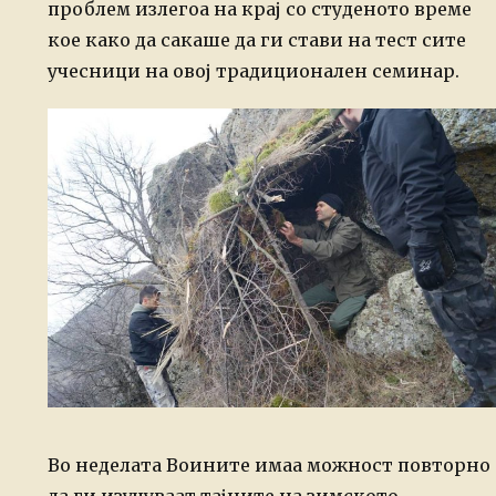
проблем излегоа на крај со студеното време
кое како да сакаше да ги стави на тест сите
учесници на овој традиционален семинар.
Во неделата Воините имаа можност повторно