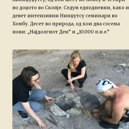
во доџото во Скопје. Седум еднодневни, како и
девет интензивни Нинџутсу семинари во
Хомбу. Десет во природа, од кои два сосема
нови: „Најдолгиот Ден“ и „10.000 п.н.е.“