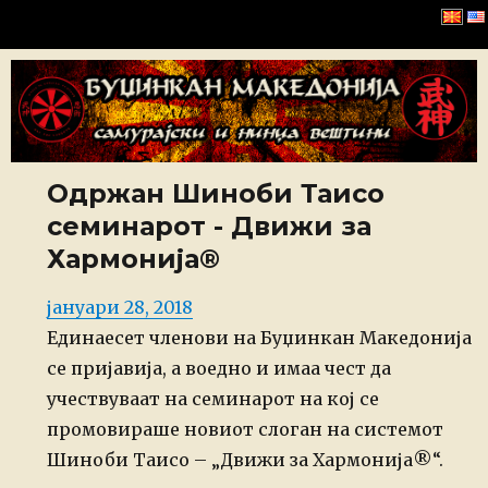
Буџинкан Македонија
Одржан Шиноби Таисо
семинарот - Движи за
Хармонија®
Posted
јануари 28, 2018
on
Единаесет членови на Буџинкан Македонија
се пријавија, а воедно и имаа чест да
учествуваат на семинарот на кој се
промовираше новиот слоган на системот
Шиноби Таисо – „Движи за Хармонија®“.