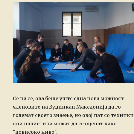
Се на се, ова беше уште една нова можност
членовите на Буџинкан Македонија да го
големат своето знаење, но овој пат со техники
кои навистина можат да се оценат како
“повисоко ниво“.