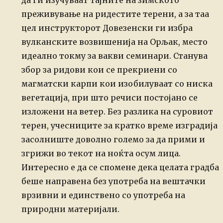
да ги изучуваат тајните на зимското
преживување на ридестите терени, а за таа
цел инструкторот Довезенски ги избра
вулканските возвишенија на Орљак, место
идеално токму за вакви семинари. Станува
збор за ридови кои се прекриени со
магматски карпи кои изобилуваат со ниска
вегетација, при што речиси постојано се
изложени на ветер. Без разлика на суровиот
терен, учесниците за кратко време изградија
засолниште доволно големо за да прими и
згрижи во текот на ноќта осум лица.
Интересно е да се спомене дека целата градба
беше направена без употреба на вештачки
врзивни и единствено со употреба на
природни материјали.