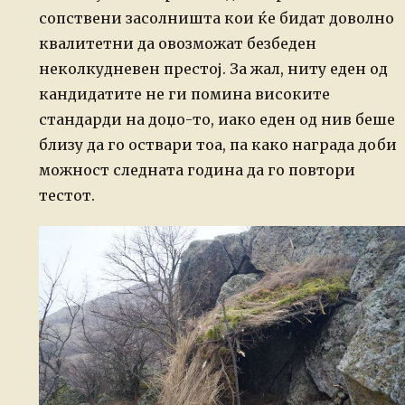
сопствени засолништа кои ќе бидат доволно
квалитетни да овозможат безбеден
неколкудневен престој. За жал, ниту еден од
кандидатите не ги помина високите
стандарди на доџо-то, иако еден од нив беше
близу да го оствари тоа, па како награда доби
можност следната година да го повтори
тестот.