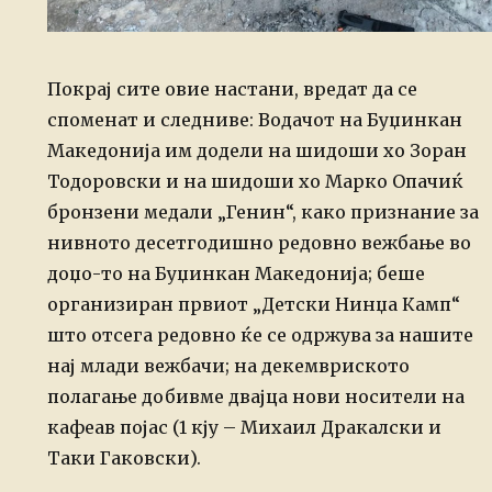
Покрај сите овие настани, вредат да се
споменат и следниве: Водачот на Буџинкан
Македонија им додели на шидоши хо Зоран
Тодоровски и на шидоши хо Марко Опачиќ
бронзени медали „Генин“, како признание за
нивното десетгодишно редовно вежбање во
доџо-то на Буџинкан Македонија; беше
организиран првиот „Детски Нинџа Камп“
што отсега редовно ќе се одржува за нашите
нај млади вежбачи; на декемвриското
полагање добивме двајца нови носители на
кафеав појас (1 кју – Михаил Дракалски и
Таки Гаковски).