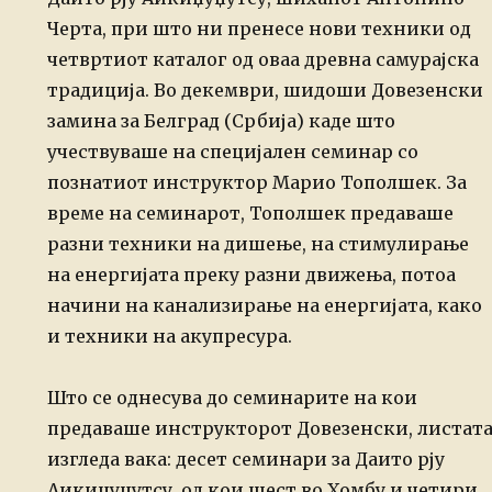
Черта, при што ни пренесе нови техники од
четвртиот каталог од оваа древна самурајска
традиција.
Во декември, шидоши Довезенски
замина за Белград (Србија) каде што
учествуваше на специјален семинар со
познатиот инструктор Марио Тополшек. За
време на семинарот, Тополшек предаваше
разни техники на дишење, на стимулирање
на енергијата преку разни движења, потоа
начини на канализирање на енергијата, како
и техники на акупресура.
Што се однесува до семинарите на кои
предаваше инструкторот Довезенски, листат
изгледа вака: десет семинари за Даито рју
Аикиџуџутсу, од кои шест во Хомбу и четири