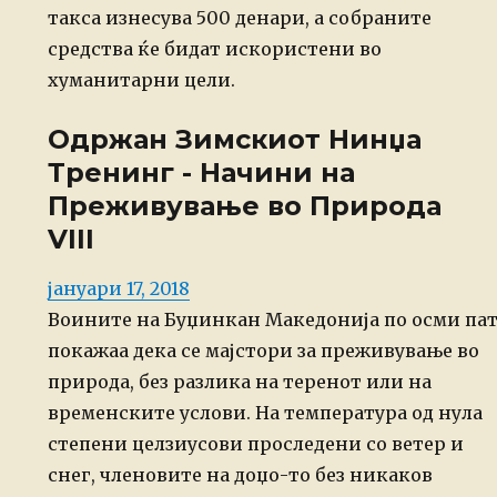
такса изнесува 500 денари, а собраните
средства ќе бидат искористени во
хуманитарни цели.
Одржан Зимскиот Нинџа
Тренинг - Начини на
Преживување во Природа
VIII
Posted
јануари 17, 2018
on
Воините на Буџинкан Македонија по осми па
покажаа дека се мајстори за преживување во
природа, без разлика на теренот или на
временските услови. На температура од нула
степени целзиусови проследени со ветер и
снег, членовите на доџо-то без никаков