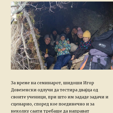
За време на семинарот, шидоши Игор
Довезенски одлучи да тестира двајца од
своите ученици, при што им зададе задачи и
сценарио, според кое поединечно и за
неколку саати требаше да направат