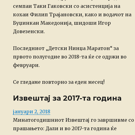
семпаи Таки Гаковски со асистенција на
кохаи Филип Трајановски, како и водачот на
Буџинкан Македонија, шидоши Игор
Довезенски.
Последниот „Детски Нинџа Маратон“ за
првото полугодие во 2018-та ќе се одржи во
февруари.
Се гледаме повторно за еден месец!
Извештај за 2017-та година
Posted
јануари 2, 2018
on
Минатогодишниот Извештај го завршивме со
прашањето: Дали и во 2017-та година ќе