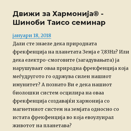
Движи за Хармонија® -
Шиноби Таисо семинар
Posted
јануари 18, 2018
on
Дали сте знаеле дека природната
фрекфенција на планетата Земја е 7,83Hz? Или
дека електро-смоговите (загадувањата) ја
нарушуваат оваа природна фрекфенција која
меѓудругото го одржува силен нашиот
имунитет? А познато Ви е дека нашиот
биолошки систем осцилира на оваа
фрекфенција создавајќи хармонија со
магнетниот систем на земјата односно со
истата фрекфенција во која евоулуирал
животот на планетава?