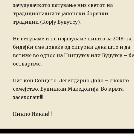
зачудувачкото патување низ светот на
традиционалните јапонски боречки
традиции (Корју Буџутсу).
Не ветуваме и не најавуваме ништо за 2018-та,
бидејќи сме повеќе од сигурни дека што и да
ветиме во однос на Нинџутсу или Буџутсу – ќ
оствариме.
Пат кон Сонцето. Легендарно Доџо – сложно
семејство. Буџинкан Македонија. Во крвта –
засекогаш!!!
Нинпо Иккан!!!