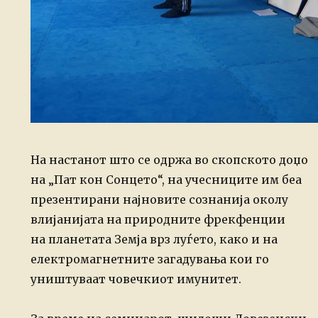
На настанот што се одржа во скопското доџо
на „Пат кон Сонцето“, на учесниците им беа
презентирани најновите сознанија околу
влијанијата на природните фрекфенции
на планетата Земја врз луѓето, како и на
електромагнетните загадувања кои го
уништуваат човечкиот имунитет.