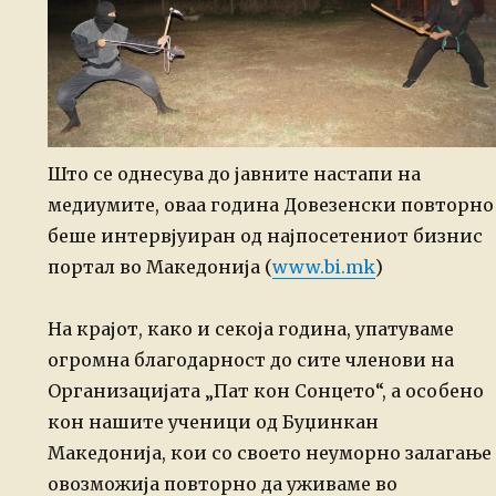
Што се однесува до јавните настапи на
медиумите, оваа година Довезенски повторно
беше интервјуиран од најпосетениот бизнис
портал во Македонија (
www.bi.mk
)
На крајот, како и секоја година, упатуваме
огромна благодарност до сите членови на
Организацијата „Пат кон Сонцето“, а особено
кон нашите ученици од Буџинкан
Македонија, кои со своето неуморно залагање
овозможија повторно да уживаме во