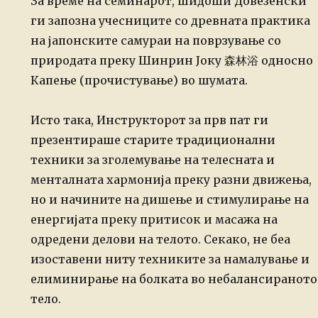
За време на семинарот, шидоши Довезенски
ги запозна учесниците со древната практика
на јапонските самураи на поврзување со
природата преку Шинрин Јоку 森林浴 односно
Капење (прочистување) во шумата.
Исто така, Инструкторот за прв пат ги
презентираше старите традиционални
техники за зголемување на телесната и
менталната хармонија преку разни движења,
но и начините на дишење и стимулирање на
енергијата преку притисок и масажа на
одредени делови на телото. Секако, не беа
изоставени ниту техниките за намалување и
елиминирање на болката во небалансираното
тело.