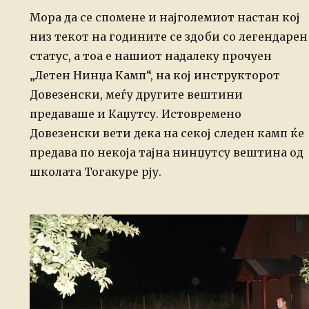
Мора да се спомене и најголемиот настан кој
низ текот на годините се здоби со легендарен
статус, а тоа е нашиот надалеку прочуен
„Летен Нинџа Камп“, на кој инструкторот
Довезенски, меѓу другите вештини
предаваше и Каџутсу. Истовремено
Довезенски вети дека на секој следен камп ќе
предава по некоја тајна нинџутсу вештина од
школата Тогакуре рју.