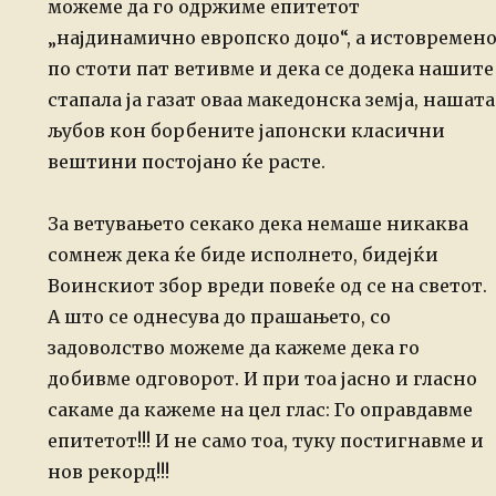
можеме да го одржиме епитетот
„најдинамично европско доџо“, а истовремен
по стоти пат ветивме и дека се додека нашите
стапала ја газат оваа македонска земја, нашата
љубов кон борбените јапонски класични
вештини постојано ќе расте.
За ветувањето секако дека немаше никаква
сомнеж дека ќе биде исполнето, бидејќи
Воинскиот збор вреди повеќе од се на светот.
А што се однесува до прашањето, со
задоволство можеме да кажеме дека го
добивме одговорот. И при тоа јасно и гласно
сакаме да кажеме на цел глас: Го оправдавме
епитетот!!! И не само тоа, туку постигнавме и
нов рекорд!!!