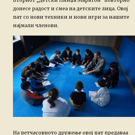
Вториот „Детски Нинџа Маратон“ повторно
донесе радост и смеа на детските лица. Овој
пат со нови техники и нови игри за нашите
најмали членови.
На петчасовното дружење овој пат предаваа