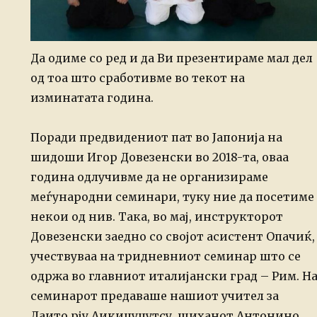
Да одиме со ред и да Ви презентираме мал дел
од тоа што сработивме во текот на
изминатата година.
Поради предвидениот пат во Јапонија на
шидоши Игор Довезенски во 2018-та, оваа
година одлучивме да не организираме
меѓународни семинари, туку ние да посетиме
некои од нив. Така, во мај, инструкторот
Довезенски заедно со својот асистент Опачиќ,
учествуваа на тридневниот семинар што се
одржа во главниот италијански град – Рим. Н
семинарот предаваше нашиот учител за
Даито рју Аикиџуџутсу, шиханот Антонино