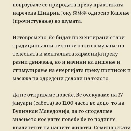
поврзувале со природата преку практиката
наречена Шинрин Јоку 森林浴 односно Капење
(прочистување) во шумата.
Истовремено, ќе бидат презентирани стари
традиционални техники за зголемување на
телесната и менталната хармонија преку
разни движења, но и начини на дишење и
стимулирање на енергијата преку притисок и
масажа на одредени делови на телото.
Да не откриваме повеќе, Ве очекуваме на 27
јануари (сабота) во 11.00 часот во доџо-то на
Буџинкан Македонија, да го споделиме
знаењето кое уште повеќе ќе го подигне
квалитетот на нашите животи.
Семинарската