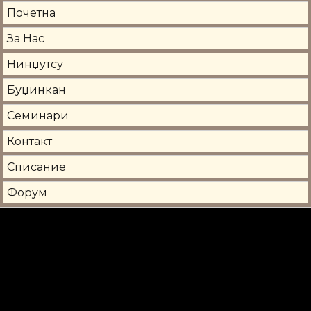
Почетна
За Нас
Нинџутсу
Буџинкан
Семинари
Контакт
Списание
Форум