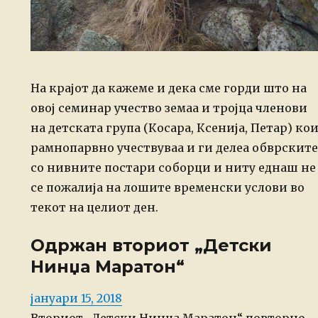
На крајот да кажеме и дека сме горди што на
овој семинар учество земаа и тројца членови
на детската група (Косара, Ксенија, Петар) ко
рамнопарвно учествуваа и ги делеа обврските
со нивните постари соборци и ниту еднаш не
се пожалија на лошите временски услови во
текот на целиот ден.
Одржан вториот „Детски
Нинџа Маратон“
Posted
јануари 15, 2018
on