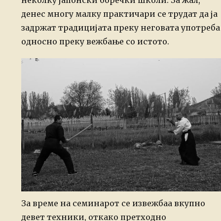
неколку јапонски боречки школи. За жал,
денес многу малку практичари се трудат да ја
задржат традицијата преку неговата употреба
односно преку вежбање со истото.
За време на семинарот се извежбаа вкупно
девет техники, откако претходно