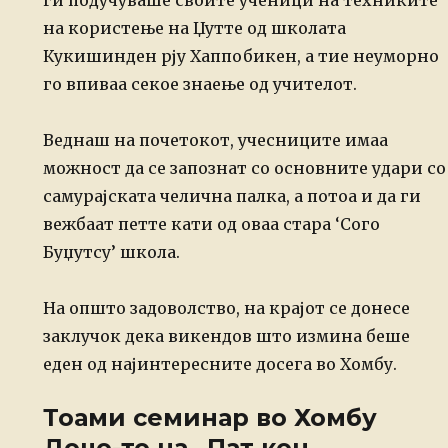
ги подучуваше своите ученици на техниките
на користење на Џутте од школата
Кукишинден рју Хаппобикен, а тие неуморно
го впиваа секое знаење од учителот.
Веднаш на почетокот, учесниците имаа
можност да се запознат со основните удари со
самурајската челична палка, а потоа и да ги
вежбаат петте кати од оваа стара ‘Сого
Буџутсу’ школа.
На општо задоволство, на крајот се донесе
заклучок дека викендов што измина беше
еден од најинтересните досега во Хомбу.
Тоами семинар во Хомбу
Доџо-то на „Пат кон