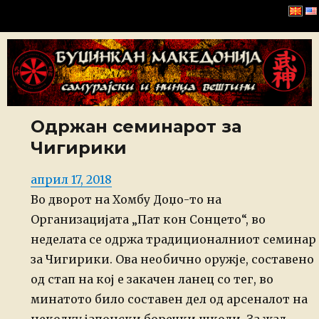
Буџинкан Македонија
Одржан семинарот за
Чигирики
Posted
април 17, 2018
on
Во дворот на Хомбу Доџо-то на
Организацијата „Пат кон Сонцето“, во
неделата се одржа традиционалниот семинар
за Чигирики. Ова необично оружје, составено
од стап на кој е закачен ланец со тег, во
минатото било составен дел од арсеналот на