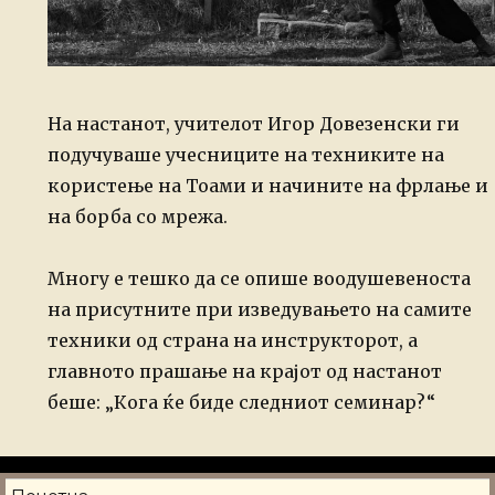
На настанот, учителот Игор Довезенски ги
подучуваше учесниците на техниките на
користење на Тоами и начините на фрлање и
на борба со мрежа.
Многу е тешко да се опише воодушевеноста
на присутните при изведувањето на самите
техники од страна на инструкторот, а
главното прашање на крајот од настанот
беше: „Кога ќе биде следниот семинар?“