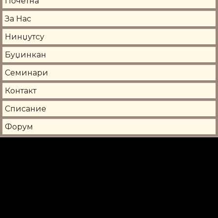
Почетна
За Нас
Нинџутсу
Буџинкан
Семинари
Контакт
Списание
Форум