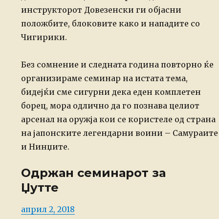
инструкторот Довезенски ги објасни
положбите, блоковите како и нападите со
Чигирики.
Без сомнение и следната година повторно ќе
организираме семинар на истата тема,
бидејќи сме сигурни дека еден комплетен
борец, мора одлично да го познава целиот
арсенал на оружја кои се користеле од страна
на јапонските легендарни воини – Самураите
и Нинџите.
Одржан семинарот за
Џутте
Posted
април 2, 2018