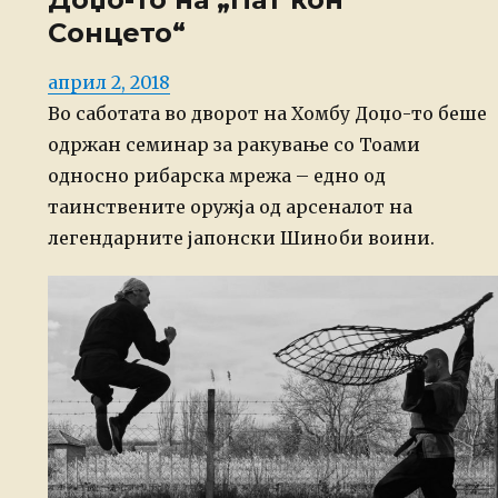
Сонцето“
Posted
април 2, 2018
on
Во саботата во дворот на Хомбу Доџо-то беше
одржан семинар за ракување со Тоами
односно рибарска мрежа – едно од
таинствените оружја од арсеналот на
легендарните јапонски Шиноби воини.