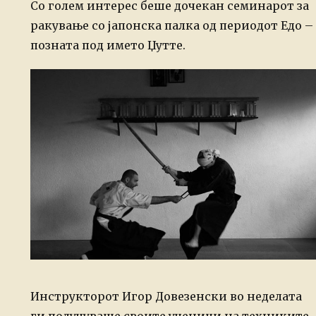
on
Со голем интерес беше дочекан семинарот за
ракување со јапонска палка од периодот Едо –
позната под името Џутте.
Инструкторот Игор Довезенски во неделата