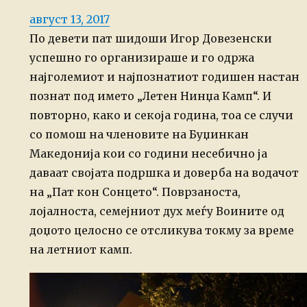
Posted
август 13, 2017
on
По девети пат шидоши Игор Довезенски
успешно го организираше и го одржа
најголемиот и најпознатиот годишен настан
познат под името „Летен Нинџа Камп“. И
повторно, како и секоја година, тоа се случи
со помош на членовите на Буџинкан
Македонија кои со години несебично ја
даваат својата подршка и доверба на водачот
на „Пат кон Сонцето“.
Поврзаноста,
лојалноста, семејниот дух меѓу Воините од
доџото целосно се отсликува токму за време
на летниот камп.