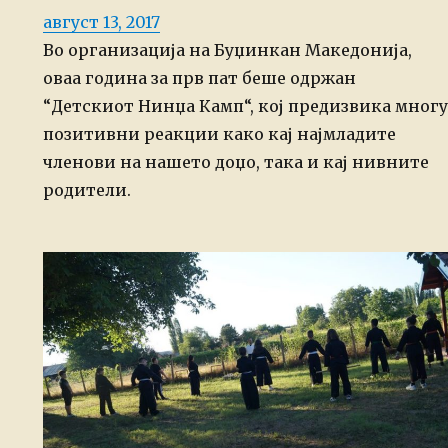
Posted
август 13, 2017
on
Во организација на Буџинкан Македонија,
оваа година за прв пат беше одржан
“Детскиот Нинџа Камп“, кој предизвика многу
позитивни реакции како кај најмладите
членови на нашето доџо, така и кај нивните
родители.