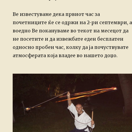
Ве известуваме дека првиот час за
почетниците ќе се одржи на 2-ри септември, а
воедно Ве покануваме во текот на месецот да
не посетите и да извежбате еден бесплатен
односно пробен час, колку да ја почуствувате
атмосферата која владее во нашето доџо.