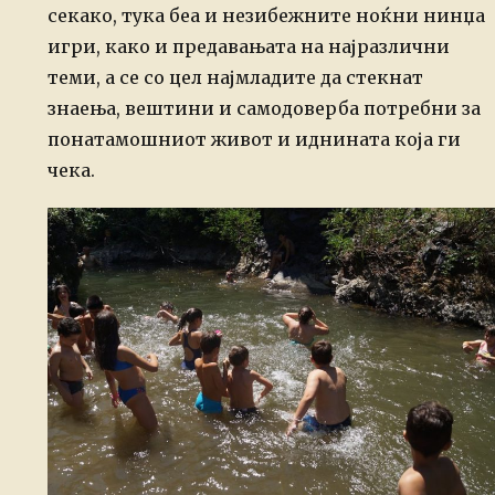
секако, тука беа и незибежните ноќни нинџа
игри, како и предавањата на најразлични
теми, а се со цел најмладите да стекнат
знаења, вештини и самодоверба потребни за
понатамошниот живот и иднината која ги
чека.