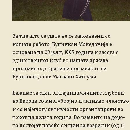
За тие што се уште не се запознаени со
нашата работа, Буџинкан Македонија е
основана на 02 јули, 1995 година и засега е
единствениот клуб во нашата држава
признаен од страна на поглаварот на
Буџинкан, соке Масааки Хатсуми.
Важиме за еден од најдинамичните клубови
во Европа со многубројно и активно членство
и со најмногу активности организирани во
текот на целата година. Во рамките на доџо-
то постојат повеќе секции за возрасни (од 13