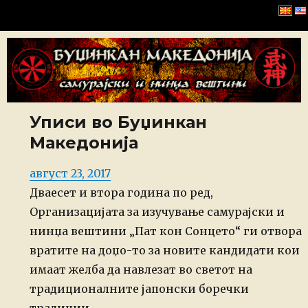
Буџинкан Македонија
Уписи во Буџинкан
Македонија
Posted
август 23, 2017
on
Дваесет и втора година по ред,
Организацијата за изучување самурајски и
нинџа вештини „Пат кон Сонцето“ ги отвора
вратите на доџо-то за новите кандидати кои
имаат желба да навлезат во светот на
традиционалните јапонски боречки