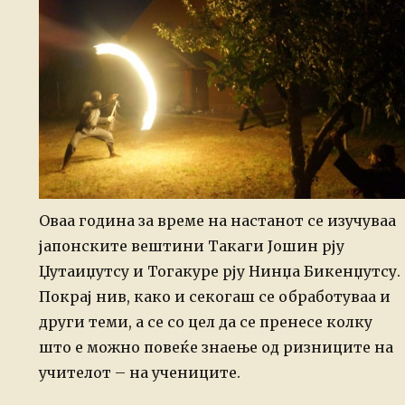
Оваа година за време на настанот се изучуваа
јапонските вештини Такаги Јошин рју
Џутаиџутсу и Тогакуре рју Нинџа Бикенџутсу.
Покрај нив, како и секогаш се обработуваа и
други теми, а се со цел да се пренесе колку
што е можно повеќе знаење од ризниците на
учителот – на учениците.