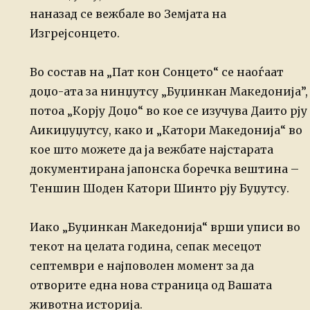
наназад се вежбале во Земјата на
Изгрејсонцето.
Во состав на „Пат кон Сонцето“ се наоѓаат
доџо-ата за нинџутсу „Буџинкан Македонија”,
потоа „Корју Доџо“ во кое се изучува Даито рју
Аикиџуџутсу, како и „Катори Македонија“ во
кое што можете да ја вежбате најстарата
документирана јапонска боречка вештина –
Теншин Шоден Катори Шинто рју Буџутсу.
Иако „Буџинкан Македонија“ врши уписи во
текот на целата година, сепак месецот
септември е најповолен момент за да
отворите една нова страница од Вашата
животна историја.