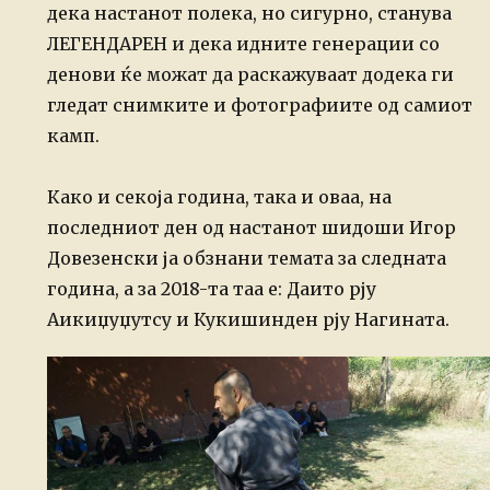
дека настанот полека, но сигурно, станува
ЛЕГЕНДАРЕН и дека идните генерации со
денови ќе можат да раскажуваат додека ги
гледат снимките и фотографиите од самиот
камп.
Како и секоја година, така и оваа, на
последниот ден од настанот шидоши Игор
Довезенски ја обзнани темата за следната
година, а за 2018-та таа е: Даито рју
Аикиџуџутсу и Кукишинден рју Нагината.