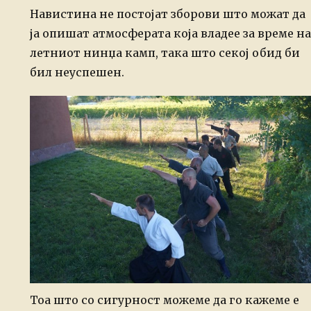
Навистина не постојат зборови што можат да
ја опишат атмосферата која владее за време на
летниот нинџа камп, така што секој обид би
бил неуспешен.
Тоа што со сигурност можеме да го кажеме е