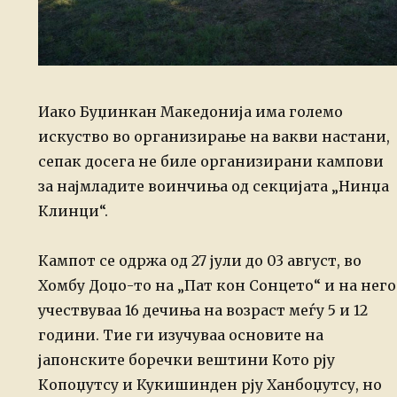
Иако Буџинкан Македонија има големо
искуство во организирање на вакви настани,
сепак досега не биле организирани кампови
за најмладите воинчиња од секцијата „Нинџа
Клинци“.
Кампот се одржа од 27 јули до 03 август, во
Хомбу Доџо-то на „Пат кон Сонцето“ и на него
учествуваа 16 дечиња на возраст меѓу 5 и 12
години. Тие ги изучуваа основите на
јапонските боречки вештини Кото рју
Копоџутсу и Кукишинден рју Ханбоџутсу, но