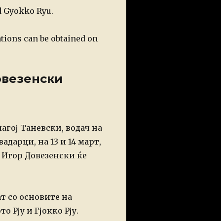
nd Gyokko Ryu.
ations can be obtained on
овезенски
агој Таневски, водач на
вадарци,
на 13 и 14 март,
 Игор
Довезенски ќе
т со основите на
 Рју и Гјокко Рју.