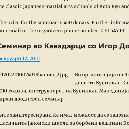
he classic Japanese martial arts schools of Koto Ryu a
he price for the seminar is 450 denars. Further inform
ur e-mail or the organizers phone number: 070 545 131.
Семинар во Кавадарци со Игор Д
osted
евруари 12, 2010
n
Во
организација на Бл
доџо-то Буџинкан Ка
010 година, инструкторот на Буџинкан Македонија
држи дводневен семинар.
ите заинтересирани ќе
имат можност да се запозна
ласичните јапонски школи за
борбени вештини Кото