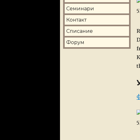
Семинари
Контакт
R
Списание
D
Форум
f
K
t
P
ф
o