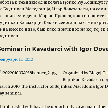
аботеа и техники од школата Гјокко Рју Кошиџутсу
а Буџинкан Македонија, Игор Довезенски, на семи
еговиот учи деши Марјан Прошев, како и нашите п
уџинкан Кавадарци.
Како и секогаш на семинарите
е на високо ниво, баш како и начинот на кој тој г
уџинкан.
Seminar in Kavadarci with Igor Dov
osted
евруари 12, 2010
n
Organized by Blagoj Tan
Bujinkan Kavadarci dojo
arch 2010, the instructor of Bujinkan Macedonia Igor D
ay seminar.
ll interested will have the opportunity yo acquaint them