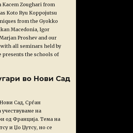
h Kacem Zoughari from
was Koto Ryu Koppojutsu
chniques from the Gyokko
inkan Macedonia, Igor
 Marjan Proshev and our
e with all seminars held by
e presents the schools of
угари во Нови Сад
Нови Сад, Срѓан
 учествуваме на
и од Франција. Тема на
су и Џо Џутсу, но се