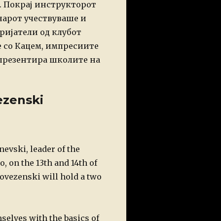
. Покрај инструкторот
нарот учествуваше и
ријатели од клубот
 со Кацем, импресиите
и презентира школите на
ezenski
evski, leader of the
, on the 13th and 14th of
ovezenski will hold a two
selves with the basics of