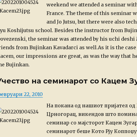
weekend we attended a seminar wit
France. The theme of this seminar 
and Jo Jutsu, but there were also te
yu Koshijutsu school. Besides the instructor from Buj
ovezenski, the seminar was attended by his uchi deshi
riends from Bujinkan Kavadarci as well.
As it is the cas
acem, our impressions are great, as was the way that h
he Bujinkan.
Учество на семинарот со Кацем З
osted
евруари 22, 2010
n
На покана од нашиот пријател од 
Црногорац, викендов што помина
семинар со мајсторот Кацем Зугар
семинарот беше Кото Рју Коппоџут