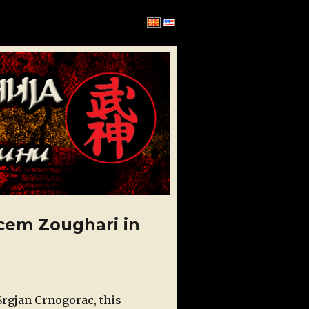
cem Zoughari in
Srgjan Crnogorac, this