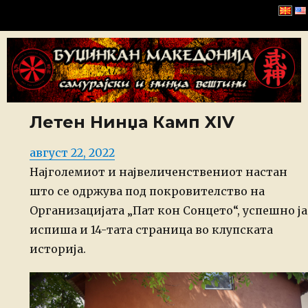
Буџинкан Македонија
Летен Нинџа Камп XIV
Posted
август 22, 2022
on
Најголемиот и највеличенствениот настан
што се одржува под покровителство на
Организацијата „Пат кон Сонцето“, успешно ја
испиша и 14-тата страница во клупската
историја.