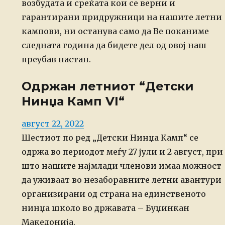
возбудата и среќата кои се верни и
гарантирани придружници на нашите летни
кампови, ни останува само да Ве поканиме
следната година да бидете дел од овој наш
преубав настан.
Одржан летниот “Детски
Нинџа Камп VI“
Posted
август 22, 2022
on
Шестиот по ред „Детски Нинџа Камп“ се
одржа во периодот меѓу 27 јули и 2 август, при
што нашите најмлади членови имаа можност
да уживаат во незаборавните летни авантури
организирани од страна на единственото
нинџа школо во државата – Буџинкан
Македонија.