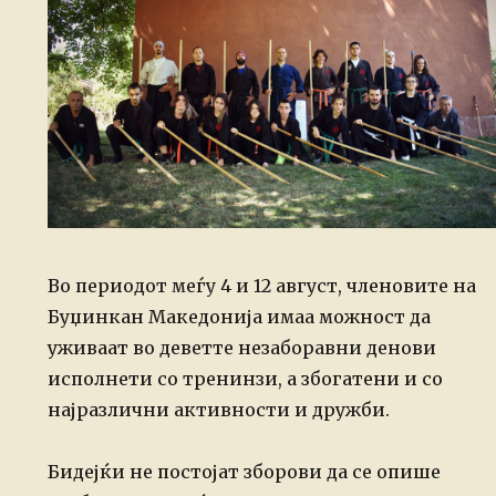
Во периодот меѓу 4 и 12 август, членовите на
Буџинкан Македонија имаа можност да
уживаат во деветте незаборавни денови
исполнети со тренинзи, а збогатени и со
најразлични активности и дружби.
Бидејќи не постојат зборови да се опише