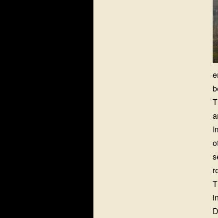
e
b
T
a
I
o
s
r
T
i
D