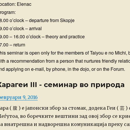
ocation: Elenac
rogram:
8.00 o’clock – departure from Skopje
9.00 o’clock – arrival
9.00 – 16.00 o’clock – theory and practice
7.00 – return
his seminar is open only for the members of Taiyou e no Michi, b
ith a recommendation from a person that nurtures friendly relati
nd applying on e-mail, by phone, in the dojo, or on the Forum.
Харагеи III - семинар во природа
osted
евруари 9, 2016
n
ара ( 腹 ) е јапонски збор за стомак, додека Геи ( 芸 
еѓутоа, во боречките вештини зад овој збор се кр
а внатрешна и надворешна комуникација преку с