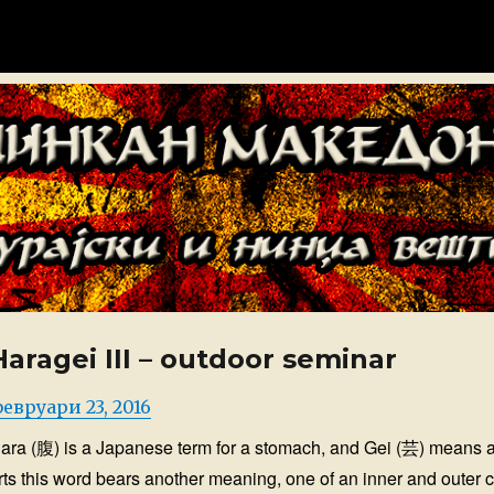
донија
Haragei III – outdoor seminar
osted
евруари 23, 2016
n
ara (腹) is a Japanese term for a stomach, and Gei (芸) means ar
rts this word bears another meaning, one of an inner and outer