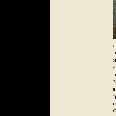
с
н
и
е
н
З
в
т
г
О