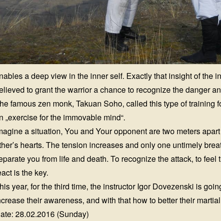
nables a deep view in the inner self. Exactly that insight of the 
elieved to grant the warrior a chance to recognize the danger and
he famous zen monk, Takuan Soho, called this type of training fo
n „exercise for the immovable mind“.
magine a situation, You and Your opponent are two meters apart
ther’s hearts. The tension increases and only one untimely breat
eparate you from life and death. To recognize the attack, to fe
eact is the key.
his year, for the third time, the instructor Igor Dovezenski is goi
ncrease their awareness, and with that how to better their martial 
ate: 28.02.2016 (Sunday)