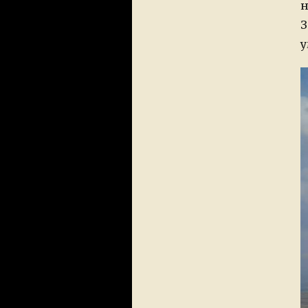
н
З
у