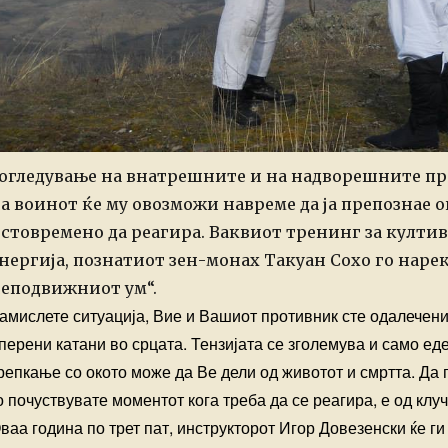
огледување на внатрешните и на надворешните про
а воинот ќе му овозможи навреме да ја препознае 
стовремено да реагира. Ваквиот тренинг за култ
нергија, познатиот зен-монах Такуан Сохо го наре
еподвижниот ум“.
амислете ситуација, Вие и Вашиот противник сте одалечени
перени катани во срцата. Тензијата се зголемува и само ед
репкање со окото може да Ве дели од животот и смртта. Да 
о почуствувате моментот кога треба да се реагира, е од кл
ваа година по трет пат, инструкторот Игор Довезенски ќе г