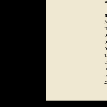
к
Д
М
П
0
0
0
1
С
п
о
д