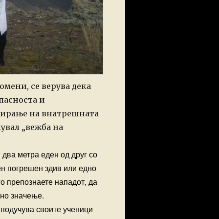
мени, се верува дека
опасноста и
ивирање на внатрешната
кувал „вежба на
 два метра еден од друг со
ен погрешен здив или едно
го препознаете нападот, да
учно значење.
и подучува своите ученици