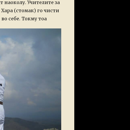
 наоколу. Учителите за
 Хара (стомак) го чисти
во себе. Токму тоа