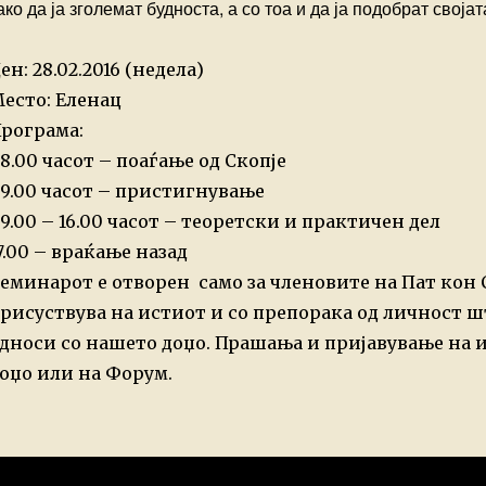
ако да ја зголемат
будноста, а со тоа и да ја подобрат свој
ен: 28.02.2016 (недела)
есто: Еленац
рограма:
8.00 часот – поаѓање од Скопје
9.00 часот – пристигнување
9.00 – 16.00 часот – теоретски и практичен дел
7.00 – враќање назад
еминарот е отворен само за членовите на Пат кон 
рисуствува на истиот и со препорака од личност ш
дноси со нашето доџо. Прашања и пријавување на и-
оџо или на Форум.