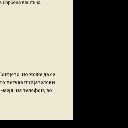
ата борбена вештина.
Сонцето, но може да се
то негува пријателски
мејл, на телефон, во