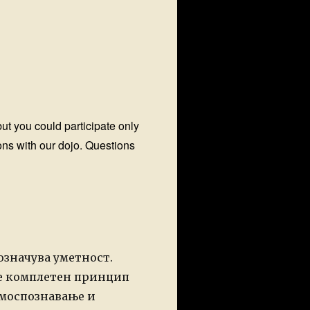
ut you could participate only
ons with our dojo. Questions
) означува уметност.
ие комплетен принцип
амоспознавање и