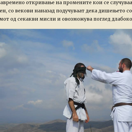
авремено откривање на промените кои се случуваат
ен, со векови наназад подучуваат дека дишењето со
мот од секакви мисли и
овозможува поглед длабоко 