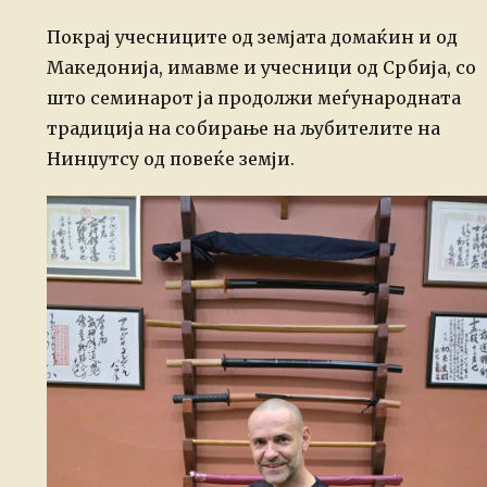
Покрај учесниците од земјата домаќин и од
Македонија, имавме и учесници од Србија, со
што семинарот ја продолжи меѓународната
традиција на собирање на љубителите на
Нинџутсу од повеќе земји.