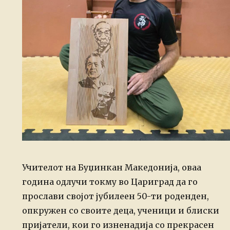
Учителот на Буџинкан Македонија, оваа
година одлучи токму во Цариград да го
прослави својот јубилеен 50-ти роденден,
опкружен со своите деца, ученици и блиски
пријатели, кои го изненадија со прекрасен