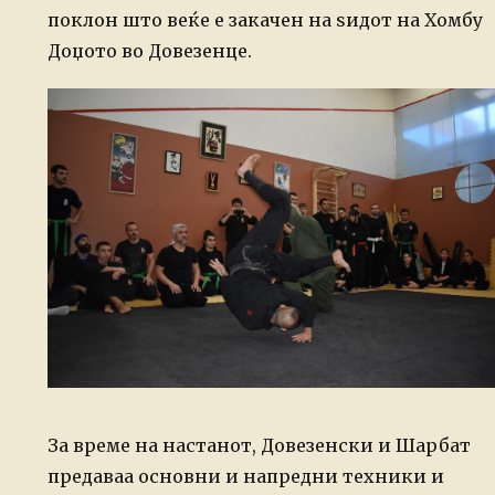
поклон што веќе е закачен на ѕидот на Хомбу
Доџото во Довезенце.
За време на настанот, Довезенски и Шарбат
предаваа основни и напредни техники и