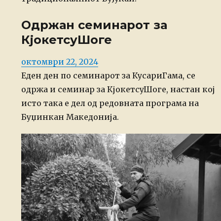
Одржан семинарот за
КјокетсуШоге
Posted
октомври 22, 2024
on
Еден ден по семинарот за КусариГама, се
одржа и семинар за КјокетсуШоге, настан кој
исто така е дел од редовната програма на
Буџинкан Македонија.