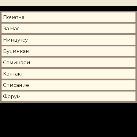
Почетна
За Нас
Нинџутсу
Буџинкан
Семинари
Контакт
Списание
Форум