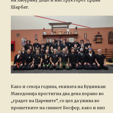
на Хабураму Доџо и инструкторот Ерџан
Шарбат.
Како и секоја година, екипата на Буџинкан
Македонија простигна два дена порано во
„градот на Царевите“, со цел да ужива во
прошетките на синиот Босфор, како и низ