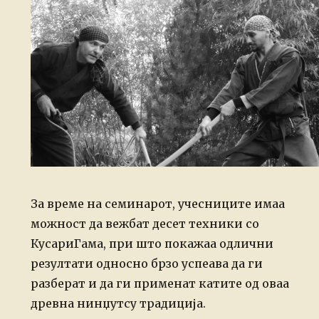
За време на семинарот, учесниците имаа
можност да вежбaт десет техники со
КусариГама, при што покажаа одлични
резултати односно брзо успеава да ги
разберат и да ги применат катите од оваа
древна нинџутсу традиција.