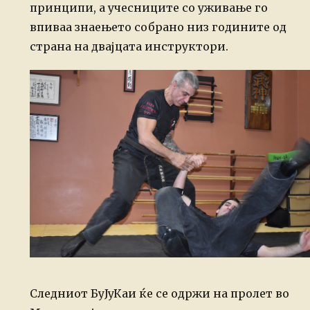
принципи, а учесниците со уживање го
впиваа знаењето собрано низ годините од
страна на двајцата инструктори.
Следниот БуЈуКаи ќе се одржи на пролет во