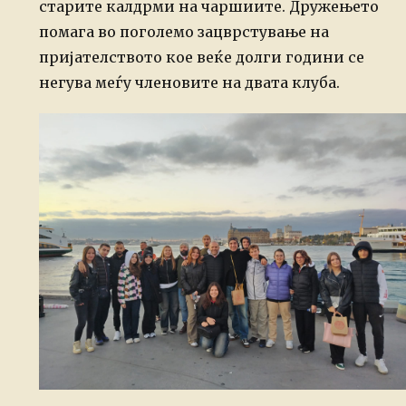
старите калдрми на чаршиите. Дружењето
помага во поголемо зацврстување на
пријателството кое веќе долги години се
негува меѓу членовите на двата клуба.