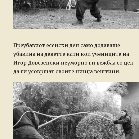
Преубавиот есенски ден само додаваше
убавина на деветте кати кои учениците на
Игор Довезенски неуморно ги вежбаа со цел
да ги усовршат своите нинџа вештини.