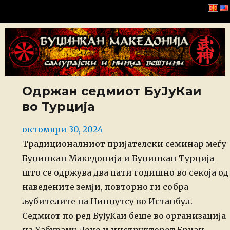
Буџинкан Македонија
Одржан седмиот БуЈуКаи
во Турција
Posted
октомври 30, 2024
on
Традиционалниот пријателски семинар меѓу
Буџинкан Македонија и Буџинкан Турција
што се одржува два пати годишно во секоја од
наведените земји, повторно ги собра
љубителите на Нинџутсу во Истанбул.
Седмиот по ред БуЈуКаи беше во организација