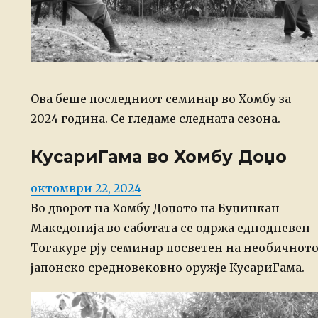
Ова беше последниот семинар во Хомбу за
2024 година. Се гледаме следната сезона.
КусариГама во Хомбу Доџо
Posted
октомври 22, 2024
on
Во дворот на Хомбу Доџото на Буџинкан
Македонија во саботата се одржа еднодневен
Тогакуре рју семинар посветен на необичнот
јапонско средновековно оружје КусариГама.