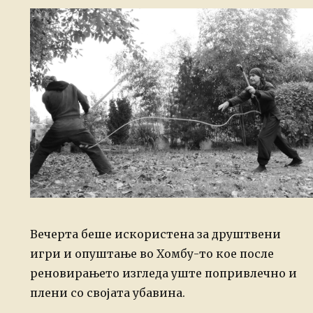
Вечерта беше искористена за друштвени
игри и опуштање во Хомбу-то кое после
реновирањето изгледа уште попривлечно и
плени со својата убавина.