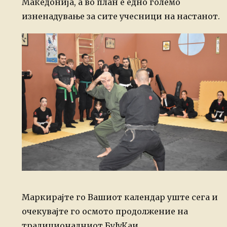
Македонија, а во план е едно големо
изненадување за сите учесници на настанот.
Маркирајте го Вашиот календар уште сега и
очекувајте го осмото продолжение на
традиционалниот БуЈуКаи.