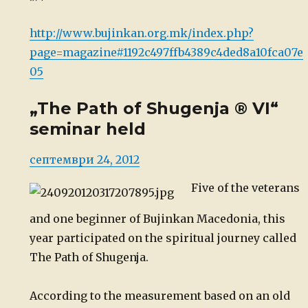
http://www.bujinkan.org.mk/index.php?
page=magazine#1192c497ffb4389c4ded8a10fca07e
05
„The Path of Shugenja ® VI“
seminar held
Posted
септември 24, 2012
on
Five of the veterans
and one beginner of Bujinkan Macedonia, this
year participated on the spiritual journey called
The Path of Shugenja.
According to the measurement based on an old