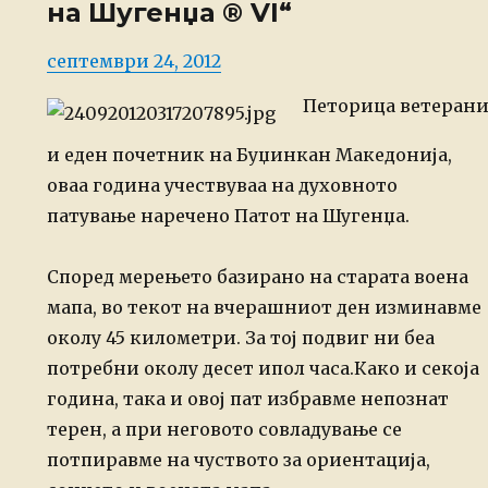
на Шугенџа ® VI“
Posted
септември 24, 2012
on
Петорица ветеран
и еден почетник на Буџинкан Македонија,
оваа година учествуваа на духовното
патување наречено Патот на Шугенџа.
Според мерењето базирано на старата воена
мапа, во текот на вчерашниот ден изминавме
околу 45 километри. За тој подвиг ни беа
потребни околу десет ипол часа.
Како и секоја
година, така и овој пат избравме непознат
терен, а при неговото совладување се
потпиравме на чуството за ориентација,