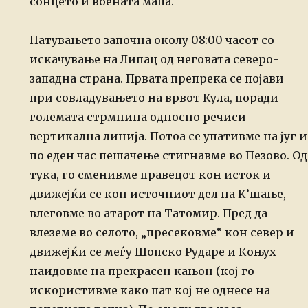
сонцето и воената мапа.
Патувањето започна околу 08:00 часот со
искачување на Липац од неговата северо-
западна страна. Првата препрека се појави
при совладувањето на врвот Кула, поради
големата стрмнина односно речиси
вертикална линија.
Потоа се упативме на југ и
по еден час пешачење стигнавме во Пезово. Од
тука, го сменивме правецот кон исток и
движејќи се кон источниот дел на К’шање,
влеговме во атарот на Татомир. Пред да
влеземе во селото, „пресековме“ кон север и
движејќи се меѓу Шопско Рударе и Коњух
наидовме на прекрасен кањон (кој го
искористивме како пат кој не однесе на