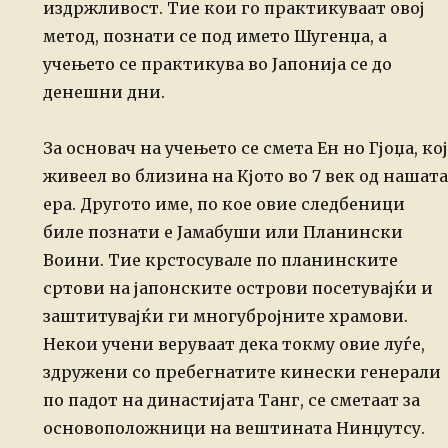
издржливост. Тие кои го практикуваат овој
метод, познати се
под името Шугенџа, а
учењето се практикува во Јапонија се до
денешни
дни.
За
основач на учењето се смета Ен но Гјоџа, кој
живеел во близина на Кјото
во 7 век од нашата
ера. Другото име, по кое овие следбеници
биле
познати е Јамабуши или Планински
Воини. Тие крстосувале по планинските
сртови на јапонските острови посетувајќи и
заштитувајќи ги
многубројните храмови.
Некои учени веруваат дека токму овие луѓе,
здружени со пребегнатите кинески генерали
по падот на
династијата Танг, се сметаат за
основоположници на вештината Нинџутсу.