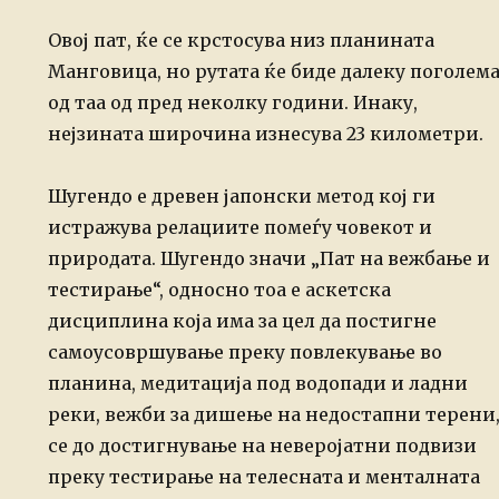
Овој пат, ќе се крстосува низ планината
Манговица, но рутата ќе биде далеку поголем
од таа од пред неколку години. Инаку,
нејзината широчина изнесува 23 километри.
Шугендо
е древен јапонски метод кој ги
истражува релациите
помеѓу човекот и
природата. Шугендо значи „Пат на вежбање и
тестирање“, односно тоа е аскетска
дисциплина која има за цел да
постигне
самоусовршување преку повлекување во
планина, медитација под
водопади и ладни
реки, вежби за дишење на недостапни терени
се до
достигнување на неверојатни подвизи
преку тестирање на телесната и
менталната