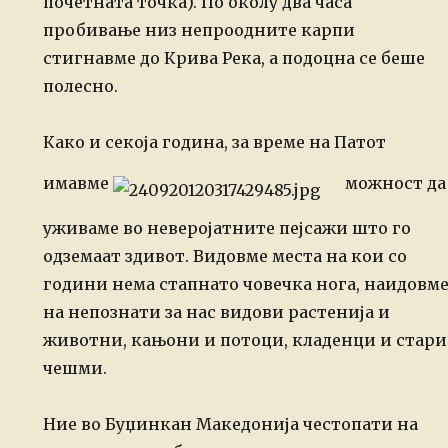
почетната точка). По околу два часа
пробивање низ непроодните карпи
стигнавме до Крива Река, а подоцна се беше
полесно.
Како и секоја година, за време на Патот
имавме
можност да
уживаме во неверојатните пејсажи што го
одземаат здивот. Видовме места на кои со
години нема стапнато човечка нога, наидовм
на непознати за нас видови растенија и
животни, кањони и потоци, кладенци и стари
чешми.
Ние во Буџинкан Македонија честопати на