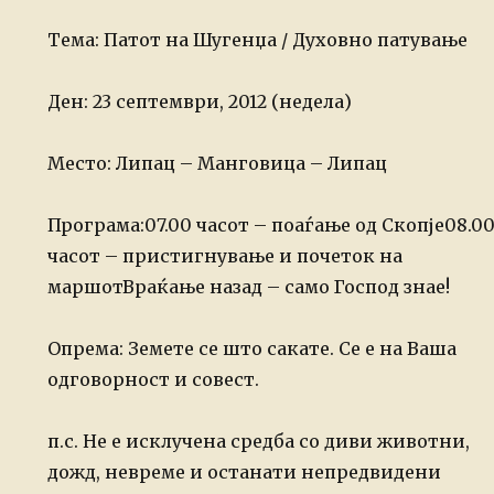
Тема: Патот на Шугенџа / Духовно патување
Ден: 23 септември, 2012 (недела)
Место: Липац – Манговица – Липац
Програма:
07.00 часот – поаѓање од Скопје
08.0
часот – пристигнување и почеток на
маршот
Враќање назад – само Господ знае!
Опрема: Земете се што сакате. Се е на Ваша
одговорност и совест.
п.с. Не е исклучена средба со диви животни,
дожд, невреме и останати непредвидени