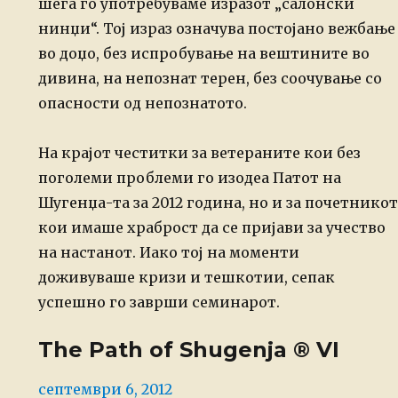
шега го употребуваме изразот
„салонски
нинџи“. Тој израз означува постојано вежбање
во доџо, без
испробување на вештините во
дивина, на непознат терен, без соочување со
опасности од непознатото.
На крајот честитки за ветераните кои без
поголеми проблеми го изодеа Патот на
Шугенџа-та за 2012 година, но и за почетникот
кои имаше храброст да се пријави за учество
на настанот. Иако тој на моменти
доживуваше кризи и тешкотии, сепак
успешно го заврши семинарот.
The Path of Shugenja ® VI
Posted
септември 6, 2012