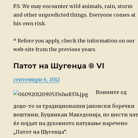
P.S. We may encounter wild animals, rain, storm
and other unpredicted things. Everyone comes at
his own risk.
* Before you apply, check the information on our
web-site from the previous years.
Патот на Шугенџа ® VI
Posted
септември 6, 2012
on
Воините од
доџо-то за традиционални јапонски боречки
вештини, Буџинкан Македонија, по шести па
ќе појдат на духовното патување наречено
„Патот на Шугенџа“.