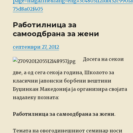
page=magazine&lang=eng#3c4803112fdbf32c990fa
75d8a02f405
Работилница за
самоодбрана за жени
Posted
септември 27, 2012
on
Досега на секои
две, а од сега секоја година, Школото за
класични јапонски
борбени вештини
Буџинкан Македонија ја организира својата
надалеку
позната:
Работилница за самоодбрана за жени
.
Темата на овогодинешниот семинар носи