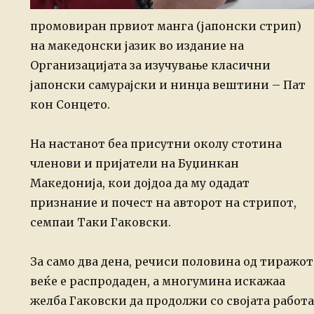
промовиран првиот манга (јапонски стрип)
на македонски јазик во издание на
Организацијата за изучување класични
јапонски самурајски и нинџа вештини – Пат
кон Сонцето.
На настанот беа присутни околу стотина
членови и пријатели на Буџинкан
Македонија, кои дојдоа да му одадат
признание и почест на авторот на стрипот,
семпаи Таки Гаковски.
За само два дена, речиси половина од тиражот
веќе е распродаден, а многумина искажаа
желба Гаковски да продолжи со својата работа