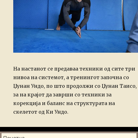
На настанот се предаваа техники од сите три
нивоа на системот, а тренингот започна со
Џунан Ундо, по што продолжи со Џунан Таисо,
за на крајот да заврши со техники за
корекција и баланс на структурата на
скелетот од Ки Ундо.