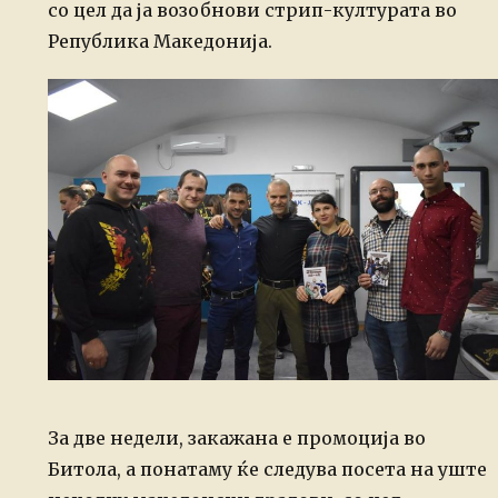
со цел да ја возобнови стрип-културата во
Република Македонија.
За две недели, закажана е промоција во
Битола, а понатаму ќе следува посета на уште