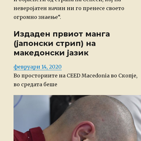
неверојатен начин ни го пренесе своето
огромно знаење“.
Издаден првиот манга
(јапонски стрип) на
македонски јазик
Posted
февруари 14, 2020
on
Во просториите на CEED Macedonia во Скопје,
во средата беше