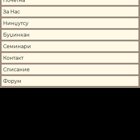
Почетна
За Нас
Нинџутсу
Буџинкан
Семинари
Контакт
Списание
Форум