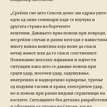
„Среќни сме што Сенсеи денес ни одржа уште
еден од оние семинари каде се изучува и
другата страна на боречките
вештини. Давањето прва помош при повреди,
несреќни случаи и разни незгоди е навистин
многу важна вештина која може да спаси
нечиј живот или да го спаси сопствениот.
Поминавме неколку најважни и најчести
ситуации како што се давање помош при
срцев удар, мозочен удар, задушување,
внатрешно и надворешно крварење, труење
од издувни гасови и храна, електричен удар,
но и помош при разни видови скршеници на
коските. Ситуациите беа детално разработен
и објаснети од страна на Сенсеи, кој на