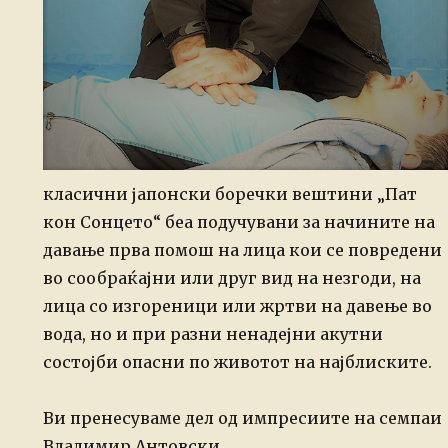
класични јапонски боречки вештини „Пат
кон Сонцето“ беа подучувани за начините на
давање прва помош на лица кои се повредени
во сообраќајни или друг вид на незгоди, на
лица со изгореници или жртви на давење во
вода, но и при разни ненадејни акутни
состојби опасни по животот на најблиските.
Ви пренесуваме дел од импресиите на семпаи
Владимир Антовски.