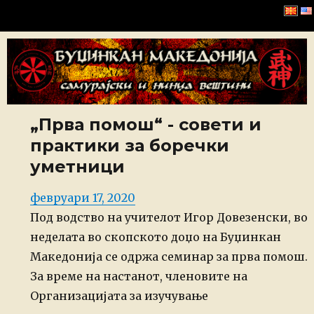
Буџинкан Македонија
„Прва помош“ - совети и
практики за боречки
уметници
Posted
февруари 17, 2020
on
Под водство на учителот Игор Довезенски, во
неделата во скопското доџо на Буџинкан
Македонија се одржа семинар за прва помош.
За време на настанот, членовите на
Организацијата за изучување