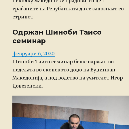
неколку македонски градови, со цел
граѓаните на Републиката да се запознаат со
стрипот.
Одржан Шиноби Таисо
семинар
Posted
февруари 6, 2020
on
Шиноби Таисо семинар беше одржан во
неделата во скопското доџо на Буџинкан
Македонија, а под водство на учителот Игор
Довезенски.