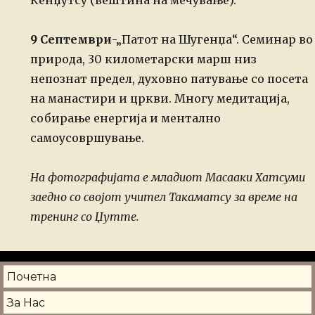
Кенџутсу (вештина на мечување).
9 Септември
-„Патот на Шугенџа“. Семинар во
природа, 30
километарски марш низ
непознат предел, духовно патување со посета
на
манастири и цркви. Многу медитација,
собирање енергија и ментално
самоусовршување.
На фотографијата е младиот Масааки Хатсуми
заедно со својот учител Такаматсу за време на
тренинг со Џутте.
Почетна
За Нас