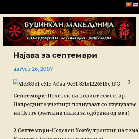
Буџинкан Македонија
Најава за септември
Posted
август 26, 2007
on
1
Септември
-Почеток на новиот семестар.
Напредните ученици почнуваат со изучување
на Џутте (метална палка за одбрана од меч).
2 Септември
-Неделен Хомбу тренинг на тема