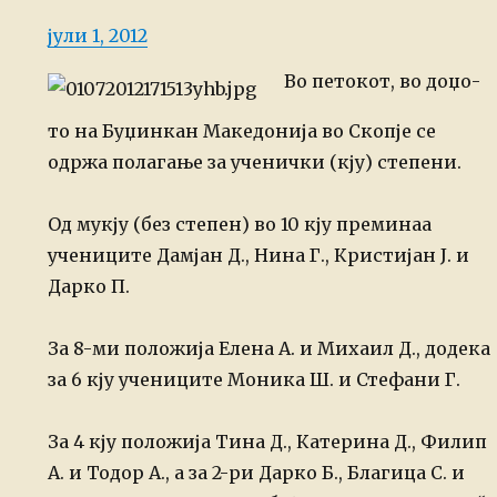
Posted
јули 1, 2012
on
Во петокот, во доџо-
то на Буџинкан Македонија во Скопје се
одржа полагање за ученички (кју) степени.
Од мукју (без степен) во 10 кју преминаа
учениците Дамјан Д., Нина Г., Кристијан Ј. и
Дарко П.
За 8-ми положија Елена А. и Михаил Д., додека
за 6 кју учениците Моника Ш. и Стефани Г.
За 4 кју положија Тина Д., Катерина Д., Филип
А. и Тодор А., а за 2-ри Дарко Б., Благица С. и