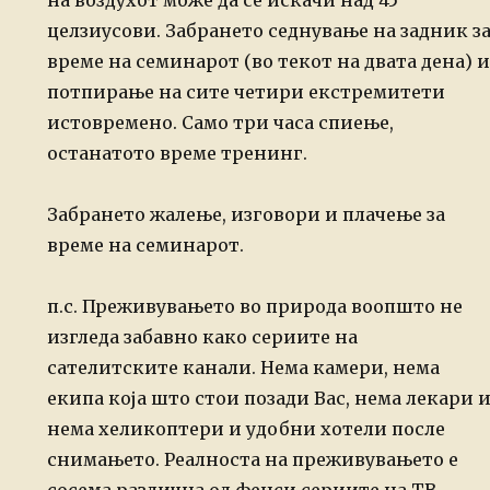
на воздухот може да се искачи над 45
целзиусови. Забрането седнување на задник з
време на семинарот (во текот на двата дена) и
потпирање на сите четири екстремитети
истовремено. Само три часа спиење,
останатото време тренинг.
Забрането жалење, изговори и плачење за
време на семинарот.
п.с.
Преживувањето во природа воопшто не
изгледа забавно како сериите на
сателитските канали. Нема камери, нема
екипа која што стои позади Вас, нема
лекари 
нема хеликоптери и удобни хотели после
снимањето. Реалноста на
преживувањето е