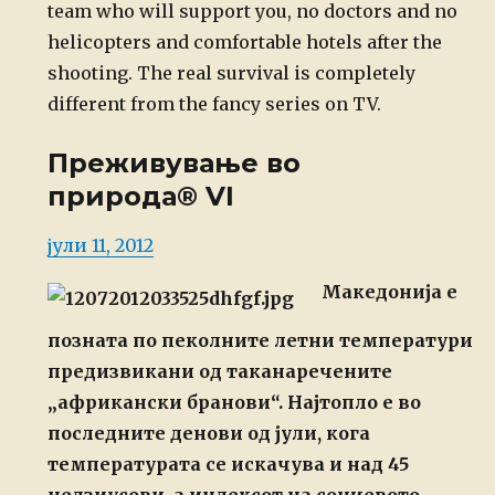
team who will support you, no doctors and no
helicopters and comfortable hotels after the
shooting. The real survival is completely
different from the fancy series on TV.
Преживување во
природа® VI
Posted
јули 11, 2012
on
Maкедонија е
позната по
пеколните летни температури
предизвикани од таканаречените
„африкански
бранови“. Најтопло е во
последните денови од јули, кога
температурата се
искачува и над 45