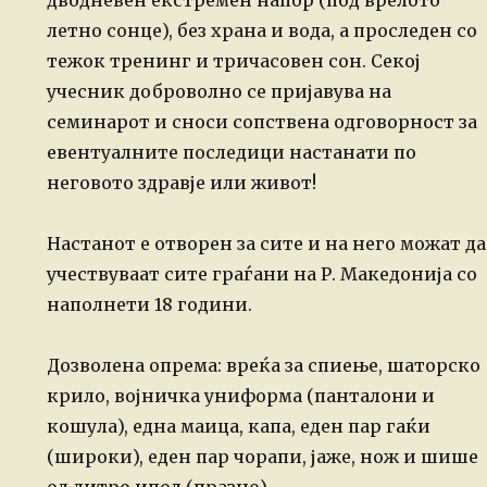
дводневен екстремен напор (под врелото
летно сонце), без храна и вода, а проследен
со
тежок тренинг и тричасовен сон.
Секој
учесник доброволно се пријавува на
семинарот и сноси сопствена одговорност
за
евентуалните последици настанати по
неговото здравје или живот!
Настанот е отворен за сите и на него можат да
учествуваат сите граѓани на Р. Македонија
со
наполнети 18 години.
Дозволена опрема: вреќа за спиење, шаторско
крило, војничка униформа (панталони
и
кошула), една маица, капа, еден пар гаќи
(широки), еден пар чорапи, јаже, нож
и шише