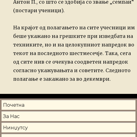
Антон П., со што се здобија со звање „семпаи“
(постари ученици).
На крајот од полагањето на сите учесници им
беше укажано на грешките при изведбата на
техниките, но и на целокупниот напредок во
текот на последното шестмесечје. Така, сега
од сите нив се очекува соодветен напредок
согласно укажувањата и советите.
Следното
полагање е закажано за во декември.
Почетна
За Нас
Нинџутсу