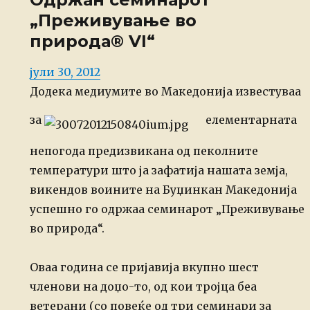
„Преживување во
природа® VI“
Posted
јули 30, 2012
on
Додека
медиумите во Македонија известуваа
за
елементарната
непогода предизвикана од
пеколните
температури што ја зафатија нашата земја,
викендов воините на Буџинкан
Македонија
успешно го одржаа семинарот „Преживување
во природа“.
Оваа година се пријавија вкупно шест
членови на доџо-то, од кои
тројца беа
ветерани (со повеќе од три семинари за