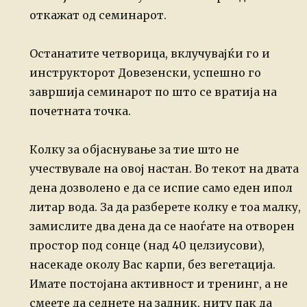
откажат од семинарот.
Останатите четворица, вклучувајќи го и
инструкторот Довезенски, успешно го
завршија
семинарот по што се вратија на
почетната точка.
Колку за објаснување за тие што не
учествувале на овој настан. Во текот на двата
дена дозволено е да се испие само еден ипол
литар вода. За да разберете колку е
тоа малку,
замислите два дена да се наоѓате на отворен
простор под сонце (над 40 целзиусови),
насекаде околу Вас карпи, без вегетација.
Имате постојана активност и
тренинг, а не
смеете да седнете на задник, ниту пак да