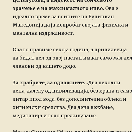
целзиусови, а индексот на сончевото
зрачење е на максималното
ниво.
Ова е
идеално време за воините на Буџинкан
Македонија да ја испробат својата физичка и
ментална издржливост.
Ова го правиме секоја година, а привилегија
да бидат дел од овој настан имаат
само мал де
членови од нашето доџо.
За храбрите, за одважните…
Два пеколни
дена, далеку од цивилизација, без храна и сам
литар ипол вода, без
дополнителна облека и
хигиенски средства. Два дена вежбање,
медитација и голо преживување.