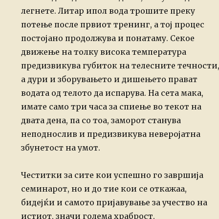
легнете. Литар ипол вода
трошите преку
потење после првиот тренинг, а тој процес
постојано продолжува и
понатаму. Секое
движење на толку висока температура
предизвикува губиток на
телесните течности
а дури и зборувањето и дишењето прават
водата од телото да
испарува. На сета мака,
имате само три часа за спиење во текот на
двата дена,
па со тоа, заморот станува
неподнослив и предизвикува неверојатна
збунетост на
умот.
Честитки за сите кои успешно го завршија
семинарот, но и до тие кои се откажаа,
бидејќи и самото пријавување за учество на
истиот, значи голема храброст.