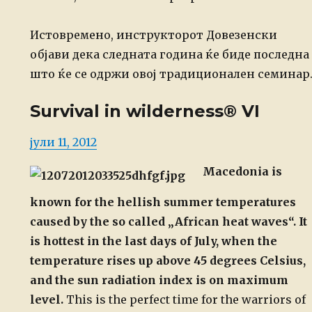
Истовремено, инструкторот Довезенски
објави дека следната година ќе биде
последна
што ќе се одржи овој традиционален семинар
Survival in wilderness® VI
Posted
јули 11, 2012
on
Macedonia is
known for the hellish summer temperatures
caused by the so called „African heat waves“. It
is hottest in the last days of July, when the
temperature rises up above 45 degrees Celsius,
and the sun radiation index is on maximum
level.
This is the perfect time for the warriors of