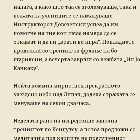
напаѓа, а како
што таа се зголемуваше, така и
вољата на учениците се намалуваше.
Инструкторот
Довезенски успеа да им
помогне на тие кои имаа намера да се
откажат и да ги
„врати во игра“.
Попладнето
продолжи со тренинг за фрлање на бо
шурикени, а вечерта заврши со
вежбата „Ин Ј
Канкаку“.
Ноќта помина мирно, под прекрасното
ѕвездено небо над Липац, додека стражата се
менуваше на секои два часа.
Неделата рано на изгрејсонце започна
тренингот по Кенџутсу, а потоа продложи
со
медитација под карпите на пресушениот