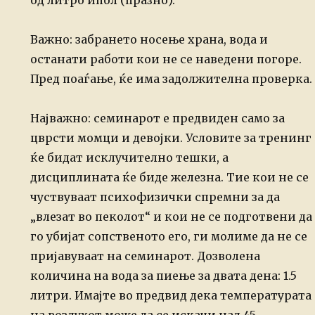
од литро ипол (празно).
Важно: забрането носење храна, вода и
останати работи кои не се наведени погоре.
Пред поаѓање, ќе има задолжителна проверка.
Најважно: семинарот е предвиден само за
цврсти момци и девојки. Условите за тренинг
ќе бидат исклучително тешки, а
дисциплината ќе биде железна. Тие кои не се
чуствуваат
психофизички спремни за да
„влезат во пеколот“ и кои не се подготвени да
го убијат
сопственото его, ги молиме да не се
пријавуваат на семинарот. Дозволена
количина
на вода за пиење за двата дена: 1.5
литри. Имајте во предвид дека температурата