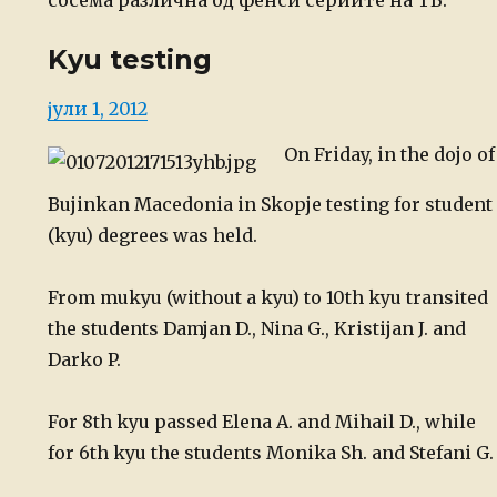
сосема различна од фенси сериите на ТВ.
Kyu testing
Posted
јули 1, 2012
on
On Friday, in the dojo of
Bujinkan Macedonia in Skopje testing for student
(kyu) degrees was held.
From mukyu (without a kyu) to 10th kyu transited
the students Damjan D., Nina G., Kristijan J. and
Darko P.
For 8th kyu passed Elena A. and Mihail D., while
for 6th kyu the students Monika Sh. and Stefani G.