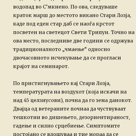
водопад во С’мкнено. По ова, следуваше
краток марш до местото викано Стари Лозја,
каде под еден стар даб се наоѓа крстот
посветен на светецот Свети Трипун. Точно на
ова место, последниве две години се
одржува
традиционалното „чмаење“ односно
двочасовното исчекување да се прогласи
крајот на семинарот.
По пристигнувањето кај Стари Лозја,
температурата на воздухот (која искачи на
над
45 целзиусови), почна да го зема данокот.
Двајца од ветераните почнаа
да чуствуваат
тешкотии во дишењето, дезориентираност,
гадење и силно срцебиење.
Симптомите
постојано се влошуваа и тие мораа да се