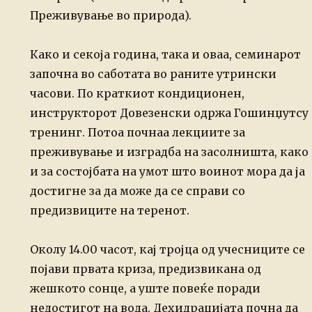
Преживување во природа).
Како и секоја година, така и оваа, семинарот
започна во саботата во раните
утрински
часови. По краткиот кондиционен,
инструкторот Довезенски одржа Гошинџутсу
тренинг. Потоа почнаа лекциите за
преживување и изградба на засолништа,
како
и за состојбата на умот што воинот мора да ја
достигне за да може да се
справи со
предизвиците на теренот.
Околу 14.00 часот,
кај тројца од учесниците се
појави првата криза, предизвикана од
жешкото сонце,
а уште повеќе поради
недостигот на вода. Дехидрацијата почна да