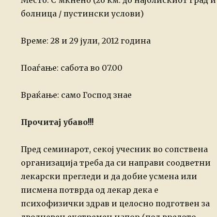
Место: С’мкнено (26 км. до најблискиот град и
болница / пустински услови)
Време: 28 и 29 јули, 2012 година
Поаѓање: сабота во 07.00
Враќање: само Господ знае
Прочитај убаво!!!
Пред семинарот, секој учесник во сопствена
организација треба да си направи соодветни
лекарски прегледи и да добие усмена или
писмена потврда од лекар дека е
психофизички
здрав и целосно подготвен за