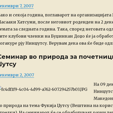
osted
екември 7, 2007
n
ако и секоја година, поглаварот на организацијата
асааки Хатсуми, после неговиот роденден на 2 дек
емата за следната година.
Така, според неговата од
ите клубови членки на
Буџинкан Доџо ќе ја обрабо
огакуре рју Нинџутсу.
Верувам дека ова ќе биде одл
Семинар во природа за почетници
Џутсу
osted
екември 2, 2007
n
На 09 де
Нинџутс
Македон
о природа на тема Фукија Џутсу (Вештина на кори
трелки).
На семинарот ќе се обработуваат разни тех