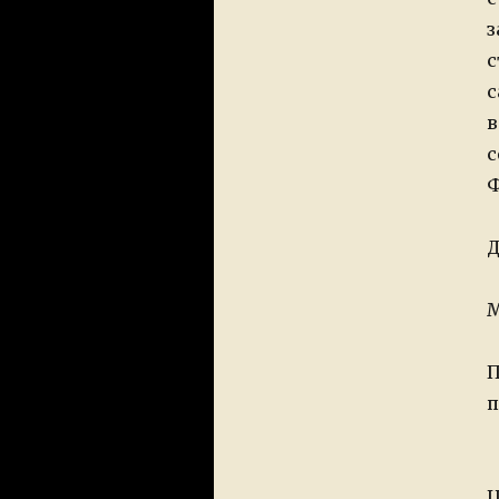
з
с
с
в
с
Ф
Д
М
П
п
Ц