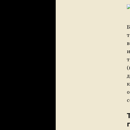
Б
т
в
и
т
(
д
к
о
с