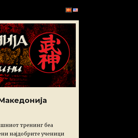
 Македонија
ашниот тренинг беа
ени најдобрите ученици