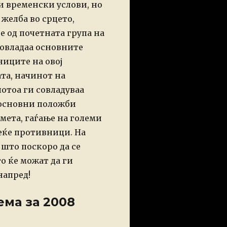
и временски услови, но
 желба во срцето,
е од
почетната група на
овладаа основните
ниците на овој
та, начинот на
потоа ги совладуваа
основни положби
мета,
гаѓање на големи
еќе
противници.
На
 што поскоро да се
о ќе можат да ги
напред!
ема за 2008