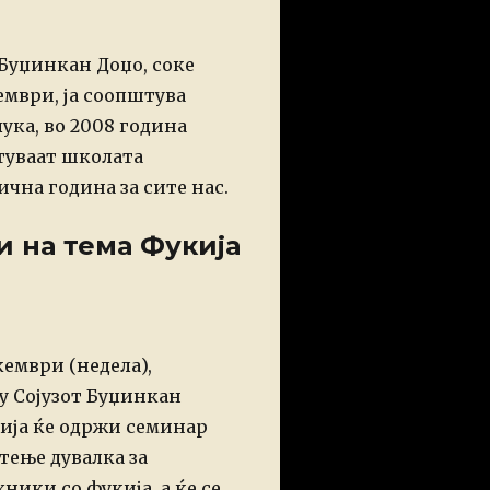
 Буџинкан Доџо, соке
ември, ја соопштува
лука, во 2008 година
туваат школата
ична година за сите нас.
 на тема Фукија
кември (недела),
у Сојузот Буџинкан
ија ќе одржи
семинар
стење дувалка
за
ники со фукија, а ќе се