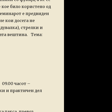
е кое било користено
од
еминарот е предвиден
ие кои досега не
дувалка), стрелки и
ата вештина.
Тема:
 часот –
 и практичен дел
а такса, превоз,