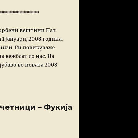
***************
борбени вештини Пат
1 јануари, 2008 година,
нинзи.
Ги повикуваме
а вежбаат со нас.
На
јубаво во новата 2008
четници – Фукија