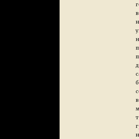
г
в
н
у
н
п
п
д
с
б
с
в
м
т
г
н