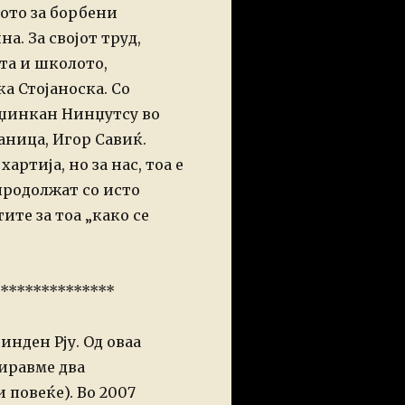
ото за
борбени
ина.
За својот труд,
та и
школото,
а Стојаноска.
Со
уџинкан Нинџутсу во
аница, Игор Савиќ.
ртија, но за нас, тоа е
продолжат со исто
те за тоа „како се
***************
нден Рју. Од оваа
иравме два
и повеќе).
Во 2007