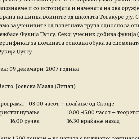
апознаеме и со историјата и намената на ова оружј
трана на нинџа воините од школата Тогакуре рју.
С
амо за учениците од почетната група односно за он
ежбале Фукија Џутсу.
Секој учесник добива фукија (
ертификат за помината основна обука за споменат
укија Џутсу
ен: 09 декември, 2007 година
есто: Јоевска Маала (Липац)
рограма: 08.00 часот – поаѓање од Скопје
09.00
ристигнување
10.00 -15.00 часот – теоретски
16.00 ручек
16.30 враќање назад
ена: 1.200 денари – во цената е вклучено: семинарск