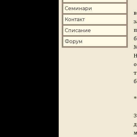
Семинари
в
Контакт
з
п
Списание
б
Форум
М
Н
о
т
б
*
З
д
м