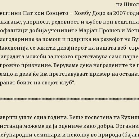
на Школ
ештини Пат кон Сонцето – Хомбу Доџо за 2007 год
алагање, упорност, редовност и љубов кон вештина
офалници добија учениците Марјан Прошев и Менк
лагодарница за помош и подршка на развојот на Б
акедонија се закити дизајнерот на нашата веб-стр
аградата можеби за некого претставува само парче ха
громно признание.
Веруваме дека наградените ќе 
емпо и дека ќе им
претставуваат пример на останати
ранат боите на
својот клуб“.
*************************************************
аврши уште една година. Беше посветена на Кукиши
истанца можеме да ја оцениме како добра.
Организ
еѓународни семинари и неколку во природа (бајаг