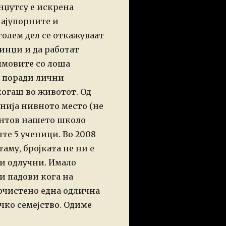
нџутсу е
искрена
најупорните и
голем дел се
откажуваат
нинџи и да
работат
лмовите со лоша
ј поради лични
екогаш во животот.
Од
лнија нивното место (не
нтов нашето школо
ште 5 ученици.
Во 2008
таму,
бројката не ни е
 и
одлучни. Имало
 и
падови кога на
чистено една одлична
чко семејство.
Одиме