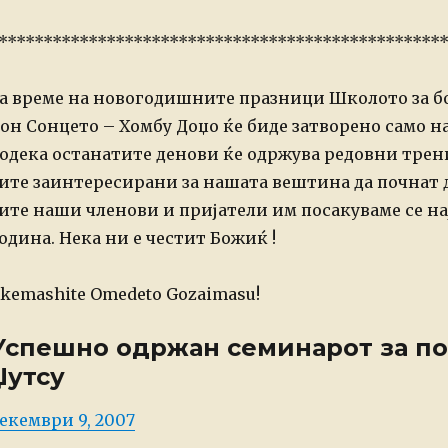
*************************************************
а време на новогодишните празници Школото за 
он
Сонцето – Хомбу Доџо ќе биде затворено само на 
одека останатите денови ќе одржува редовни тре
ите заинтересирани за нашата вештина да почнат д
ите наши членови и пријатели им посакуваме се на
одина. Нека ни е честит Божиќ !
kemashite Omedeto Gozaimasu!
Успешно одржан семинарот за по
Џутсу
osted
екември 9, 2007
n