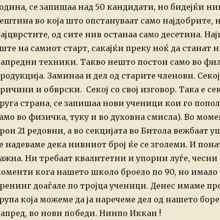
одина, се запишаа над 50 кандидати, но бидејќи ни
ештина во која што опстануваат само најдобрите, 
ајцврстите, од сите нив останаа само десетина. Нај
ште на самиот старт, сакајќи преку ноќ да станат 
апредни техники. Такво нешто постои само во фи
родукција.
Заминаа и дел од старите членови. Секо
ричини и обврски. Секој со свој изговор. Така е с
руга страна, се запишаа нови ученици кои го попо
амо во физичка, туку и во духовна смисла).
Во моме
рои 21 редовни, а во секцијата во Битола вежбаат у
е надеваме дека нивниот број ќе се зголеми. И пона
ажна. Ни требаат квалитетни и упорни луѓе, чесни
оменти кога нашето школо броело по 90, но имало
ренинг доаѓале по тројца ученици. Денес имаме
про
рупа која можеме да ја наречеме дел од нашето
боре
апред, во нови победи. Нинпо Иккан !