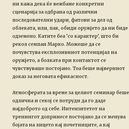
ни кажа дека ќе вежбаме конкретни
сценарија за одбрана од различни
последователни удари, фатови за дел од
облеката, или, пак, обиди оружјето да ни биде
одземено. Катите беа ’со карактер’, што би
рекол семпаи Марко. Можеше да се
почувстува експлозивниот потенцијал на
оружјето, а болката при контактот се
чувствуваше постојано. Тоа беше најверниот
доказ за неговата ефикасност.
Атмосферата за време за целиот семинар беше
одлична и секој се потруди да го даде
најдоброто од себе. Интензитетот на
тренингот допринесе постојано да се менува
бојата на лицето кај почетниците, а кај