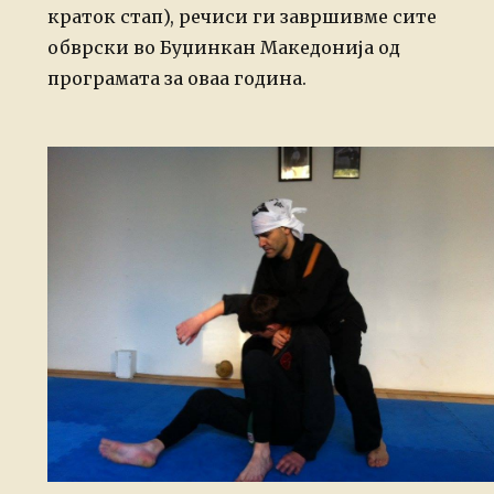
краток стап), речиси ги завршивме сите
обврски во Буџинкан Македонија од
програмата за оваа година.