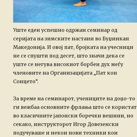
Уште еден успешно одржан семинар од
серијата на зимските настани во Буџинкан
Македонија. И овој пат, бројката на учесници
не се спушти под десет, што значи дека се
уште се негува високиот борбен дух меѓу
членовите на Организацијата „Пат кон
Сонцето“.
За време на семинарот, учениците на доџо-то
ги вежбаа основните фрлања што се користат
во класичните јапонски боречки вешини, но
секако, инструкторот Игор Довезенски
подучуваше и некои нови техники кои