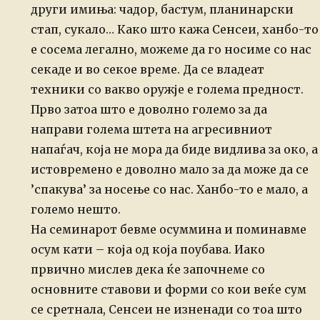
други имиња: чадор, бастум, планинарски
стап, сукало…
Како што кажа Сенсеи, ханбо-то
е сосема легално, можеме да го носиме со нас
секаде и во секое време. Да се владеат
техники со вакво оружје е голема предност.
Прво затоа што е доволно големо за да
направи голема штета на агресивниот
напаѓач, која не мора да биде видлива за око, а
истовремено е доволно мало за да може да се
’спакува’ за носење со нас. Ханбо-то е мало, а
големо нешто.
На семинарот бевме осуммина и поминавме
осум кати – која од која поубава. Иако
првично мислев дека ќе започнеме со
основните ставови и форми со кои веќе сум
се сретнала, Сенсеи не изненади со тоа што