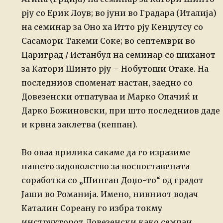
рју со Ерик Лоув; во јуни во Градара (Италија)
на семинар за Оно ха Итто рју Кенџутсу со
Сасамори Такеми Соке; во септември во
Цариград / Истанбул на семинар со шиханот
за Катори Шинто рју – Нобутоши Отаке. На
последниов споменат настан, заедно со
Довезенски отпатуваа и Марко Опачиќ и
Дарко Божиновски, при што последниов даде
и крвна заклетва (кеппан).
Во оваа прилика сакаме да го изразиме
нашето задоволство за воспоставената
соработка со „Шинган Доџо-то“ од градот
Јаши во Романија. Имено, нивниот водач
Каталин Сореану го избра токму
инструкторот Довезенски како семпаи