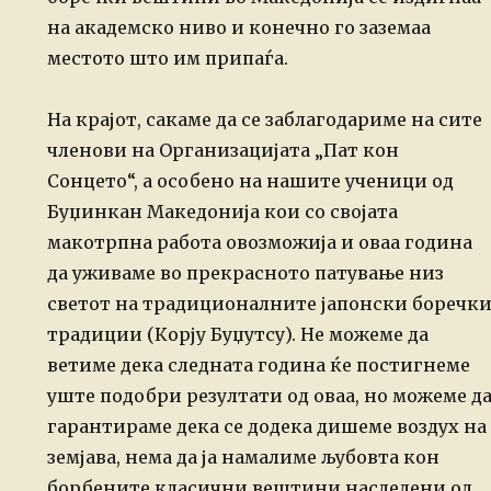
на академско ниво и конечно го заземаа
местото што им припаѓа.
На крајот, сакаме да се заблагодариме на сите
членови на Организацијата „Пат кон
Сонцето“, а особено на нашите ученици од
Буџинкан Македонија кои со својата
макотрпна работа овозможија и оваа година
да уживаме во прекрасното патување низ
светот на традиционалните јапонски боречк
традиции (Корју Буџутсу). Не можеме да
ветиме дека следната година ќе постигнеме
уште подобри резултати од оваа, но можеме д
гарантираме дека се додека дишеме воздух на
земјава, нема да ја намалиме љубовта кон
борбените класични вештини наследени од