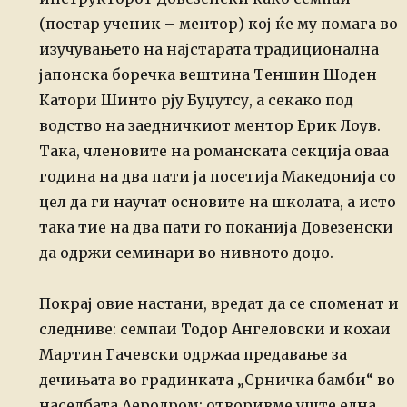
(постар ученик – ментор) кој ќе му помага во
изучувањето на најстарата традиционална
јапонска боречка вештина Теншин Шоден
Катори Шинто рју Буџутсу, а секако под
водство на заедничкиот ментор Ерик Лоув.
Така, членовите на романската секција оваа
година на два пати ја посетија Македонија со
цел да ги научат основите на школата, а исто
така тие на два пати го поканија Довезенски
да одржи семинари во нивното доџо.
Покрај овие настани, вредат да се споменат и
следниве: семпаи Тодор Ангеловски и кохаи
Мартин Гачевски одржаа предавање за
дечињата во градинката „Срничка бамби“ во
населбата Аеродром; отворивме уште една