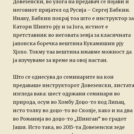
Довезенски, во улога на предавач се појави и
неговиот пријател од Русија – Сергеј Бабкин.
Инаку, Бабкин покрај тоа што е инструктор за
Катори Шинто рју и за Јога, истиот е
претставник во неговата земја за класичната
јапонска боречка вештина Кукамишин рју
Хјохо. Токму таа вештина имавме можност да
ја изучуваме за време на овој настан.
Што се однесува до семинарите на кои
предаваше инструкторот Довезенски, листат
изгледа вака: шест одржани семинари во
природа, осум во Хомбу Доџо-то под Липац,
исто толку во доџо-то во Скопје, како и на два
во Романија во доџо-то „Шинган“ во градот
Јаши. Исто така, во 2015-та Довезенски зеде