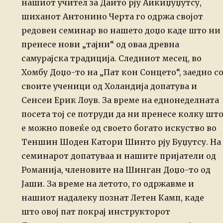
нашиот учител за Даито рју Аикиџуџутсу,
шиханот Антонино Черта го одржа својот
редовен семинар во нашето доџо каде што ни
пренесе нови „тајни“ од оваа древна
самурајска традиција.
Следниот месец, во
Хомбу Доџо-то на „Пат кон Сонцето“, заедно с
своите ученици од Холандија допатува и
Сенсеи Ерик Лоув. За време на еднонеделната
посета тој се потруди да ни пренесе колку шт
е можно повеќе од своето богато искуство во
Теншин Шоден Катори Шинто рју Буџутсу. На
семинарот допатуваа и нашите пријатели од
Романија, членовите на Шинган Доџо-то од
Јаши.
За време на летото, го одржавме и
нашиот надалеку познат Летен Камп, каде
што овој пат покрај инструкторот