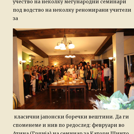
учество на неколку меѓународни семинари
под водство на неколку реномирани учители
за
класични јапонски боречки вештини. Да ги
споменеме и нив по редослед: февруари во
Атина (Грција) на семинар за Катори Шинто