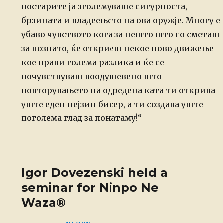
постарите ја зголемуваше сигурноста,
брзината и владеењето на ова оружје. Многу е
убаво чувството кога за нешто што го сметаш
за познато, ќе откриеш некое ново движење
кое прави голема разлика и ќе се
почувствуваш воодушевено што
повторувањето на одредена ката ти открива
уште еден нејзин бисер, а ти создава уште
поголема глад за понатаму!“
Igor Dovezenski held a
seminar for Ninpo Ne
Waza®