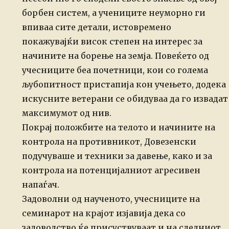
борбен систем, а учениците неуморно ги
впиваа сите детали, истовремено
покажувајќи висок степен на интерес за
начините на борење на земја. Повеќето од
учесниците беа почетници, кои со голема
љубопитност пристапија кон учењето, додека
искусните ветерани се обидуваа да го извадат
максимумот од нив.
Покрај положбите на телото и начините на
контрола на противникот, Довезенски
подучуваше и техники за давење, како и за
контрола на потенцијалниот агресивен
напаѓач.
Задоволни од наученото, учесниците на
семинарот на крајот изјавија дека со
задоволство ќе присуствуваат и на следниот