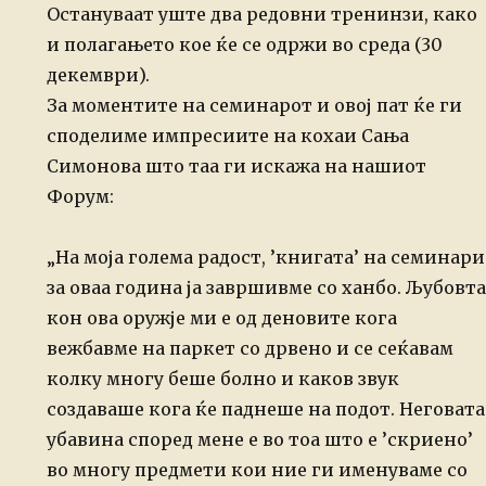
Остануваат уште два редовни тренинзи, како
и полагањето кое ќе се одржи во среда (30
декември).
За моментите на семинарот и овој пат ќе ги
споделиме импресиите на кохаи Сања
Симонова што таа ги искажа на нашиот
Форум:
„На моја голема радост, ’книгата’ на семинари
за оваа година ја завршивме со ханбо. Љубовта
кон ова оружје ми е од деновите кога
вежбавме на паркет со дрвено и се сеќавам
колку многу беше болно и каков звук
создаваше кога ќе паднеше на подот. Неговата
убавина според мене е во тоа што е ’скриено’
во многу предмети кои ние ги именуваме со