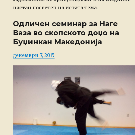
настан посветен на истата тема.
Одличен семинар за Наге
Ваза во скопското доџо на
Буџинкан Македонија
Posted
декември 7, 2015
on