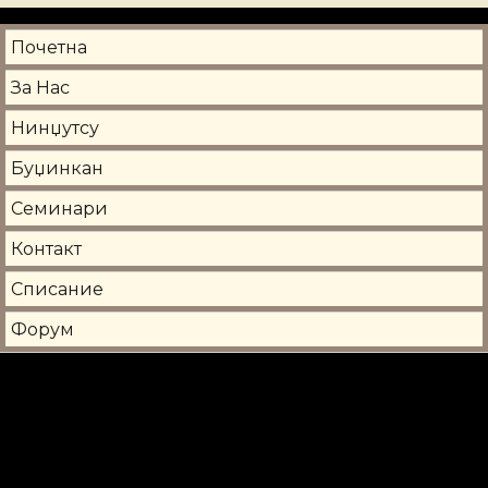
Почетна
За Нас
Нинџутсу
Буџинкан
Семинари
Контакт
Списание
Форум