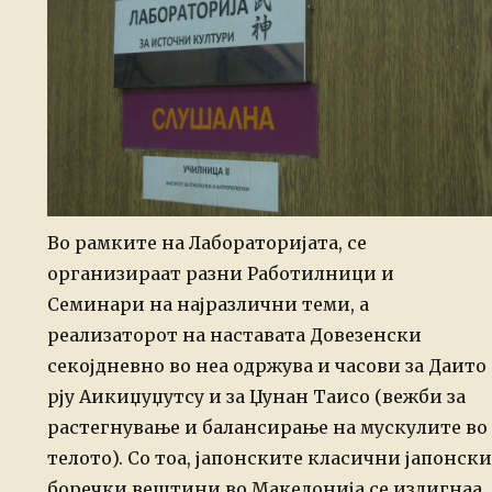
Во рамките на Лабораторијата, се
организираат разни Работилници и
Семинари на најразлични теми, а
реализаторот на наставата Довезенски
секојдневно во неа одржува и часови за Даито
рју Аикиџуџутсу и за Џунан Таисо (вежби за
растегнување и балансирање на мускулите во
телото). Со тоа, јапонските класични јапонски
боречки вештини во Македонија се издигнаа