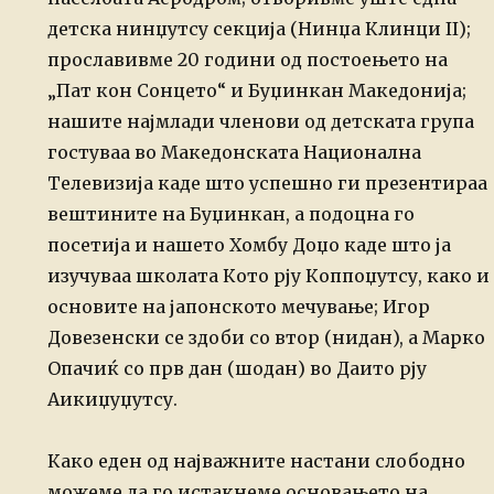
детска нинџутсу секција (Нинџа Клинци II);
прославивме 20 години од постоењето на
„Пат кон Сонцето“ и Буџинкан Македонија;
нашите најмлади членови од детската група
гостуваа во Македонската Национална
Телевизија каде што успешно ги презентираа
вештините на Буџинкан, а подоцна го
посетија и нашето Хомбу Доџо каде што ја
изучуваа школата Кото рју Коппоџутсу, како и
основите на јапонското мечување; Игор
Довезенски се здоби со втор (нидан), а Марко
Опачиќ со прв дан (шодан) во Даито рју
Аикиџуџутсу.
Како еден од најважните настани слободно
можеме да го истакнеме основањето на