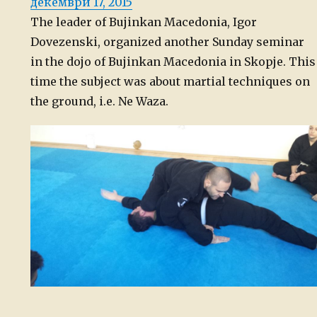
Posted
декември 17, 2015
on
The leader of Bujinkan Macedonia, Igor
Dovezenski, organized another Sunday seminar
in the dojo of Bujinkan Macedonia in Skopje. This
time the subject was about martial techniques on
the ground, i.e. Ne Waza.