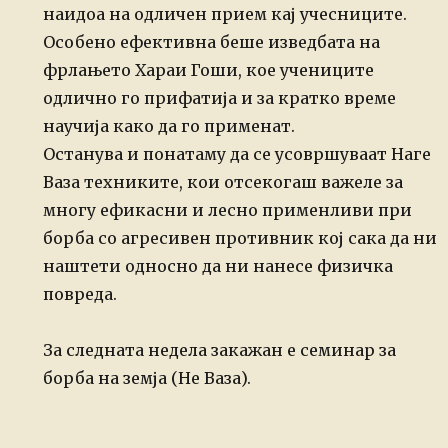
наидоа на одличен прием кај учесниците.
Особено ефективна беше изведбата на
фрлањето Хараи Гоши, кое учениците
одлично го прифатија и за кратко време
научија како да го применат.
Останува и понатаму да се усовршуваат Наге
Ваза техниките, кои отсекогаш важеле за
многу ефикасни и лесно применливи при
борба со агресивен противник кој сака да ни
наштети односно да ни нанесе физичка
повреда.
За следната недела закажан е семинар за
борба на земја (Не Ваза).