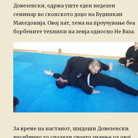
Довезенски, одржа уште еден неделен
семинар во скопското доџо на Буџинкан
Македонија. Овој пат, тема на проучување беа
борбените техники на земја односно Не Ваза.
За време на настанот, шидоши Довезенски
несебично го сподели своето знаење од овој