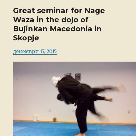
Great seminar for Nage
Waza in the dojo of
Bujinkan Macedonia in
Skopje
Posted
декември 17, 2015
on