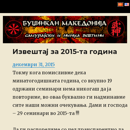
Буџинкан Македонија
Извештај за 2015-та година
Posted
декември 31, 2015
on
Токму кога помисливме дека
минатогодишната година, со вкупно 19
одржани семинари нема никогаш да ја
повториме, во оваа буквално ги надминавме
сите наши можни очекувања. Дами и господа
– 29 семинари во 2015-та !!!
Да ги распоредиме со цел транспарентно да