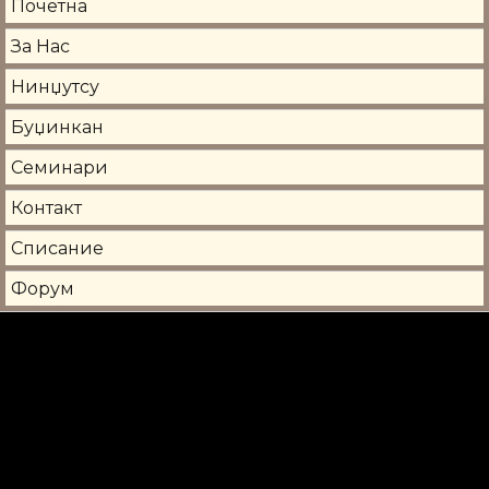
Почетна
За Нас
Нинџутсу
Буџинкан
Семинари
Контакт
Списание
Форум