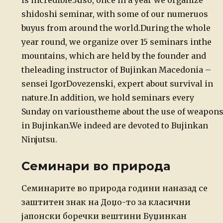
is incredible.
Also, once in a year we organize
shidoshi seminar, with some of our numeruos
buyus from around the world.
During the whole
year round, we organize over 15 seminars in
the
mountains, which are held by the founder and
the
leading instructor of Bujinkan Macedonia –
sensei Igor
Dovezenski, expert about survival in
nature.
In addition, we hold seminars every
Sunday on various
theme about the use of weapon
in Bujinkan.
We indeed are devoted to Bujinkan
Ninjutsu.
Семинари во природа
Семинарите во природа години наназад се
заштитен знак на Доџо-то за класични
јапонски боречки вештини Буџинкан