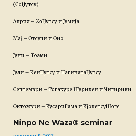
(СоЏутсу)
Април – ХоЏутсу и ЈумиЈа
Мај – Отсучи и Оно
Јуни – Тоами
Јули – КенЏутсу и НагинатаЏутсу
Септември – Тогакуре Шурикен и Чигирики
Октомври – КусариГама и КјокетсуШоге
Ninpo Ne Waza® seminar
Posted