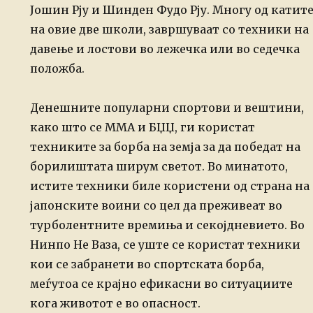
Јошин Рју и Шинден Фудо Рју. Многу од катит
на овие две школи, завршуваат со техники на
давење и лостови во лежечка или во седечка
положба.
Денешните популарни спортови и вештини,
како што се ММА и БЏЏ, ги користат
техниките за борба на земја за да победат на
борилиштата ширум светот. Во минатото,
истите техники биле користени од страна на
јапонските воини со цел да преживеат во
турболентните времиња и секојдневието. Во
Нинпо Не Ваза, се уште се користат техники
кои се забранети во спортската борба,
меѓутоа се крајно ефикасни во ситуациите
кога животот е во опасност.