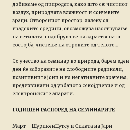
добиваме од природата, како што се: чистиот
воздух, природната влажност и сончевите
зраци. Отворениот простор, далеку од
градските средини, овозможува изострување
на сетилата, подобрување на здраствената
состојба, чистење на отровите од телото…
Со учество на семинар во природа, барем еден
ден ќе заборавите на слободните радикали,
позитивните јони и на негативните зрачења,
предизвикани од урбаното секојдневие и од
електронските апарати.
ГОДИШЕН РАСПОРЕД НА СЕМИНАРИТЕ
Март – ШурикенЏутсу и Силата на Јари