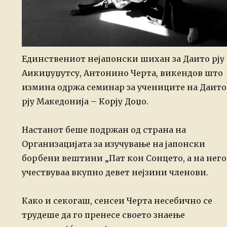
Единствениот нејапонски шихан за Даито рју
Аикиџуџутсу, Антонино Черта, викендов што
измина одржа семинар за учениците на Даито
рју Македонија – Корју Доџо.
Настанот беше подржан од страна на
Организацијата за изучување на јапонски
борбени вештини „Пат кон Сонцето, а на него
учествуваа вкупно девет нејзини членови.
Како и секогаш, сенсеи Черта несебично се
трудеше да го пренесе своето знаење