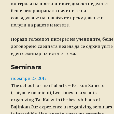
контрола на противникот, додека неделата
беше резервирана за
начините на
совладување на напаѓачот преку давење и
полуги на рацете и
нозете.
Поради големиот интерес на учениците, беше
договорено следната недела да се одржи уште
еден семинар на истата тема.
Seminars
Posted
ноември 25, 2013
on
The school for martial arts – Pat kon Sonceto
(Taiyou e no michi), two times in a year is
organizing Tai Kai with the best shihans of
Bujinkan.
Our experience in organizing seminars