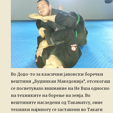
Во Доџо-то за класични јапонски боречки
вештини
„Буџинкан Македонија“, отсекогаш
се посветувало внимание на Не Ваза односно
на техниките на борење на земја. Во
вештините наследени од Такаматсу, овие
техники најмногу се застапени во Такаги