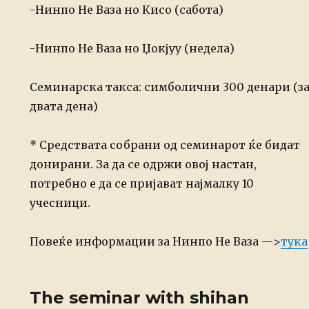
-Нинпо Не Ваза но Кисо (сабота)
-Нинпо Не Ваза но Џокјуу (недела)
Семинарска такса: симболични 300 денари (з
двата дена)
* Средствата собрани од семинарот ќе бидат
донирани. За да се одржи овој настан,
потребно е да се пријават најмалку 10
учесници.
Повеќе информации за Нинпо Не Ваза —>
тука
The seminar with shihan