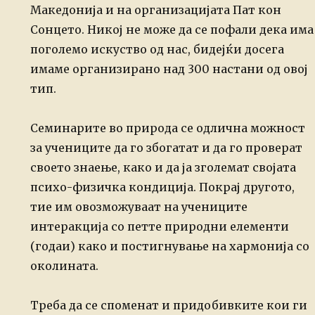
Македонија и на организацијата Пат кон
Сонцето. Никој не може да се пофали дека има
поголемо искуство од нас, бидејќи досега
имаме организирано над 300 настани од овој
тип.
Семинарите во природа се одлична можност
за учениците да го збогатат и да го проверат
своето знаење, како и да ја зголемат својата
психо-физичка кондиција. Покрај другото,
тие им овозможуваат на учениците
интеракција со петте природни елементи
(годаи) како и постигнување на хармонија со
околината.
Tреба да се споменат и придобивките кои ги