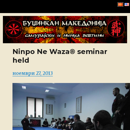
Буџинкан Македонија
Ninpo Ne Waza® seminar
held
Posted
ноември 27, 2013
on