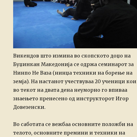
Викендов што измина во скопското доџо на
Буџинкан Македонија се одржа
семинарот за
Нинпо Не Ваза (нинџа техники на борење на
земја). На
настанот учествуваа 20 ученици кои
во текот на двата дена неуморно го
впиваа
знаењето пренесено од инструкторот Игор
Довезенски.
Во
саботата се вежбаа основните положби на
телото, основните премини и
техники на