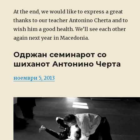
At the end, we would like to express a great
thanks to our teacher Antonino Cherta and to
wish him a good health. We’ll see each other
again next year in Macedonia.
Одржан семинарот со
шиханот Антонино Черта
Posted
ноември 5, 2013
on