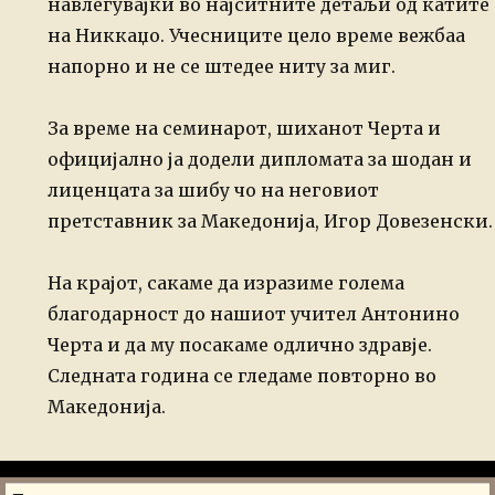
навлегувајќи во најситните детаљи од катите
на Никкаџо. Учесниците цело време вежбаа
напорно и не се штедее ниту за миг.
За време на семинарот, шиханот Черта и
официјално ја додели дипломата за шодан и
лиценцата за шибу чо на неговиот
претставник за Македонија, Игор Довезенски.
На крајот, сакаме да изразиме голема
благодарност до нашиот учител Антонино
Черта и да му посакаме одлично здравје.
Следната година се гледаме повторно во
Македонија.