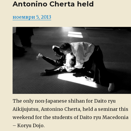
Antonino Cherta held
Posted
ноември 5, 2013
on
The only non-Japanese shihan for Daito ryu
Aikijujutsu, Antonino Cherta, held a seminar this
weekend for the students of Daito ryu Macedonia
– Koryu Dojo.