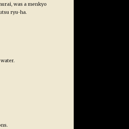
murai, was a menkyo
jutsu ryu-ha.
 water.
ons.