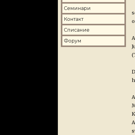
Семинари
s
Контакт
o
Списание
A
Форум
J
(
D
h
A
M
K
A
s