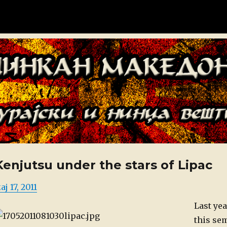
донија
Kenjutsu under the stars of Lipac
osted
ај 17, 2011
n
Last ye
this sem