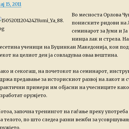
osted
ај 15, 2011
n
Во месноста Орлова Чук
пониските ридови на Л
семинарот за Јуми и Ј
нинџа лак и стрела.
На
есетина ученици на Буџинкан Македонија, кои под
екот на целиот ден ја совладуваа оваа вештина.
ако и секогаш, на почетокот на семинарот, инстр
држа предавање за историскиот развој на лакот и с
рактични примери им објасни на учесниците како з
зработат оружјето.
отоа, започна тренингот на гаѓање преку употреб
а телото, по што следеа разни вежби за усовршува
ружјето.