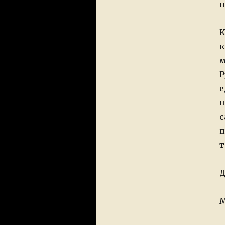
п
К
к
м
Р
е
ш
с
п
т
Д
М