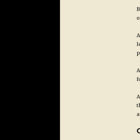
B
o
A
l
p
A
f
A
t
a