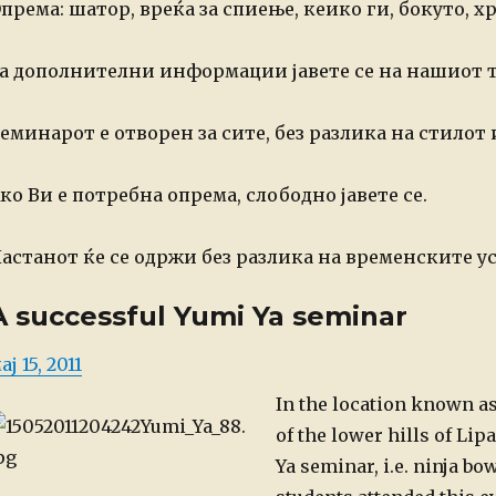
према: шатор, вреќа за спиење, кеико ги, бокуто, х
а дополнителни информации јавете се на нашиот 
еминарот е отворен за сите, без разлика на стилот 
ко Ви е потребна опрема, слободно јавете се.
астанот ќе се одржи без разлика на временските у
A successful Yumi Ya seminar
osted
ај 15, 2011
n
In the location known a
of the lower hills of Lip
Ya seminar, i.e. ninja bo