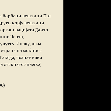
ки борбени вештини Пат
други корју вештини,
а организацијата Даито
нино Черта,
уџутсу.
Инаку, оваа
д страна на моќниот
Такеда, познат како
за стекнато знаење)
00)