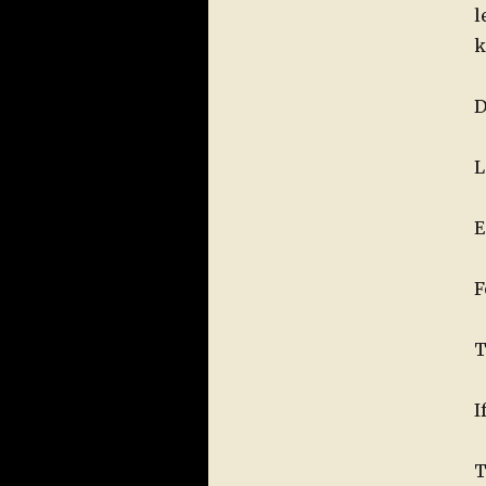
l
k
D
L
E
F
T
I
T