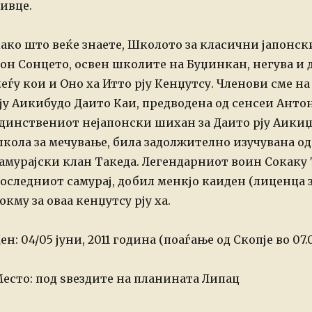
ивце.
ако што веќе знаете, Школото за класични јапонс
он Сонцето, освен школите на Буџинкан, негува и 
еѓу кои и Оно ха Итто рју Кенџутсу. Членови сме н
ју Аикибудо Даито Каи, предводена од сенсеи Анто
динствениот нејапонски шихан за Даито рју Аикиџ
кола за мечување, била задолжително изучувана о
амурајски клан Такеда. Легендарниот воин Сокаку 
оследниот самурај, добил менкјо каиден (лиценца 
окму за оваа кенџутсу рју ха.
ен: 04/05 јуни, 2011 година (поаѓање од Скопје во 07.
есто: под ѕвездите на планината Липац