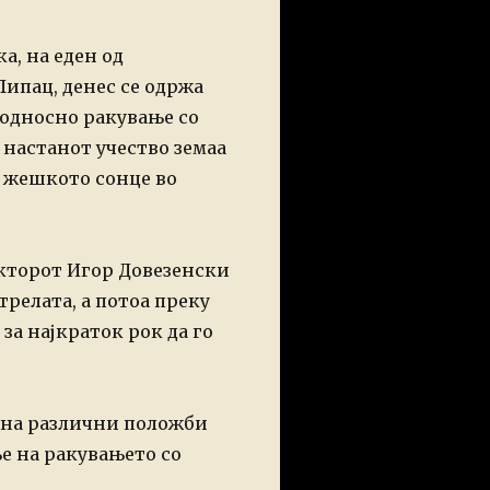
а, на еден од
ипац, денес се одржа
а односно ракување со
 настанот учество земаа
 жешкото сонце во
укторот Игор Довезенски
трелата, а потоа преку
а најкраток рок да го
а на различни положби
ње на ракувањето со