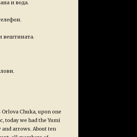
рана и
вода.
телефон.
и
вештината.
слови.
s Orlova Chuka, upon one
ac, today we had the Yumi
w and arrows. About ten