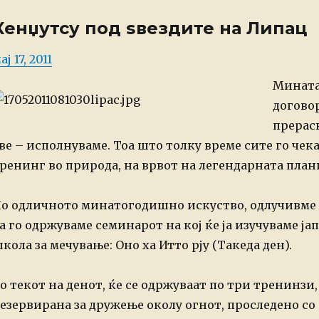
Кенџутсу под ѕвездите на Липац
osted
ај 17, 2011
n
Мината
догово
прерас
ве – исполнуваме.
Тоа што толку време сите го чек
ренинг во природа, на врвот на легендарната план
о одличното минатогодишно искуство, одлучивме се
а го одржуваме семинарот на кој ќе ја изучуваме ј
кола за мечување: Оно ха Итто рју (Такеда ден).
о текот на денот, ќе се одржуваат по три тренинзи,
езервирана за дружење околу огнот, проследено со