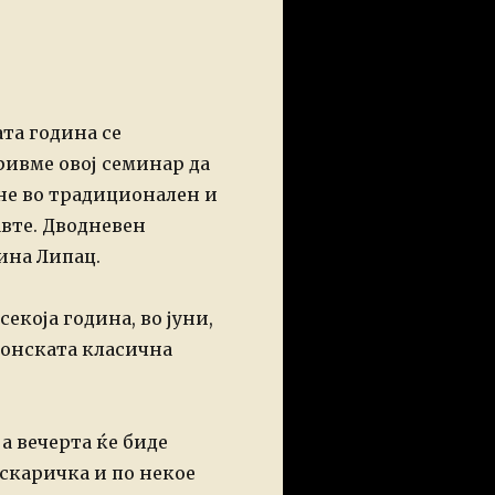
та година се
ривме овој семинар да
не во традиционален и
авте. Дводневен
ина Липац.
која година, во јуни,
апонската класична
 а вечерта ќе биде
 скаричка и по некое