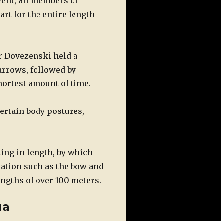
vent, all members of
rt for the entire length
or Dovezenski held a
arrows, followed by
hortest amount of time.
ertain body postures,
ting in length, by which
eation such as the bow and
engths of over 100 meters.
ла