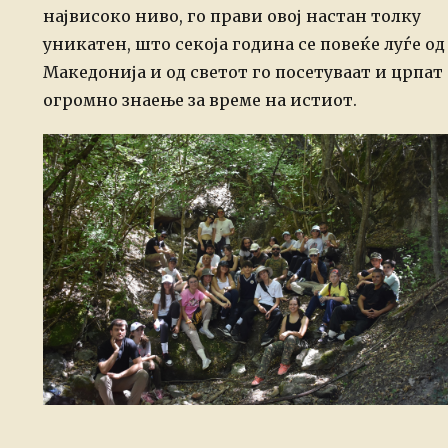
највисоко ниво, го прави овој настан толку
уникатен, што секоја година се повеќе луѓе од
Македонија и од светот го посетуваат и црпат
огромно знаење за време на истиот.