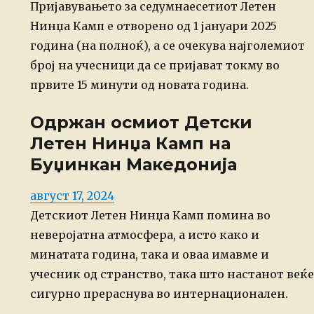
Пријавувањето за седумнаесетиот Летен
Нинџа Камп е отворено од 1 јануари 2025
година (на полноќ), а се очекува најголемиот
број на учесници да се пријават токму во
првите 15 минути од новата година.
Одржан осмиот Детски
Летен Нинџа Камп на
Буџинкан Македонија
Posted
август 17, 2024
on
Детскиот Летен Нинџа Камп помина во
неверојатна атмосфера, а исто како и
минатата година, така и оваа имавме и
учесник од странство, така што настанот веќе
сигурно прераснува во интернационален.