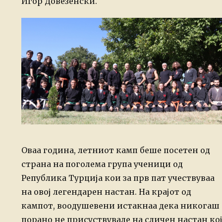
Игор Довезенски.
Оваа година, летниот камп беше посетен од
страна на поголема група ученици од
Република Турција кои за прв пат учествуваа
на овој легендарен настан. На крајот од
кампот, воодушевени истакнаа дека никогаш
порано не присуствувале на сличен настан ко