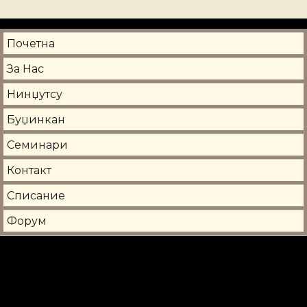
Почетна
За Нас
Нинџутсу
Буџинкан
Семинари
Контакт
Списание
Форум