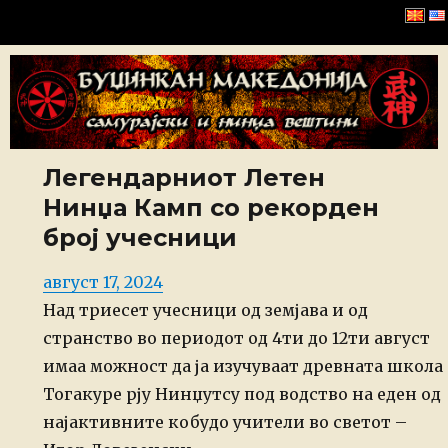
Буџинкан Македонија
Легендарниот Летен
Нинџа Камп со рекорден
број учесници
Posted
август 17, 2024
on
Над триесет учесници од земјава и од
странство во периодот од 4ти до 12ти август
имаа можност да ја изучуваат древната школа
Тогакуре рју Нинџутсу под водство на еден од
најактивните кобудо учители во светот –