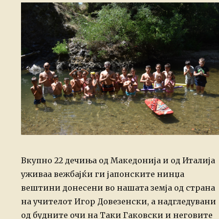
Вкупно 22 дечиња од Македонија и од Италија
уживаа вежбајќи ги јапонските нинџа
вештини донесени во нашата земја од страна
на учителот Игор Довезенски, а надгледувани
од будните очи на Таки Гаковски и неговите