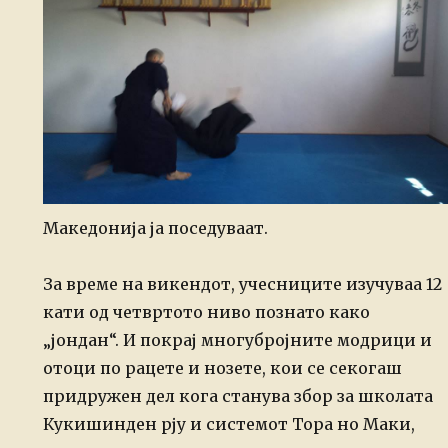
Македонија ја поседуваат.
За време на викендот, учесниците изучуваа 12
кати од четвртото ниво познато како
„јондан“. И покрај многубројните модрици и
отоци по рацете и нозете, кои се секогаш
придружен дел кога станува збор за школата
Кукишинден рју и системот Тора но Маки,