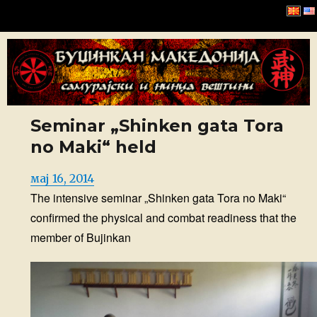
Буџинкан Македонија
Seminar „Shinken gata Tora
no Maki“ held
Posted
мај 16, 2014
The intensive seminar „Shinken gata Tora no Maki“
on
confirmed the physical and combat readiness that the
member of Bujinkan