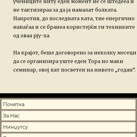
учениците ниту еден момент не се штедееа и
не тактизираа за да ја намалат болката.
Напротив, до последната ката, тие енергично
напаѓаа и се бранеа користејќи ги техниките
од оваа рју-ха.
На крајот, беше договорено за неколку месеци
да се организира уште еден Тора но маки
семинар, овој пат посветен на нивото „годан“.
Почетна
За Нас
Нинџутсу