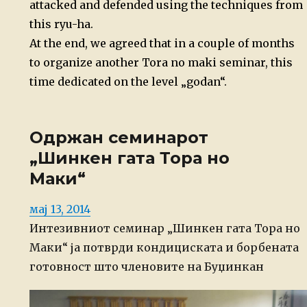
attacked and defended using the techniques from
this ryu-ha.
At the end, we agreed that in a couple of months
to organize another Tora no maki seminar, this
time dedicated on the level „godan“.
Одржан семинарот
„Шинкен гата Тора но
Маки“
Posted
мај 13, 2014
on
Интезивниот семинар „Шинкен гата Тора но
Маки“ ја потврди кондициската и борбената
готовност што членовите на Буџинкан