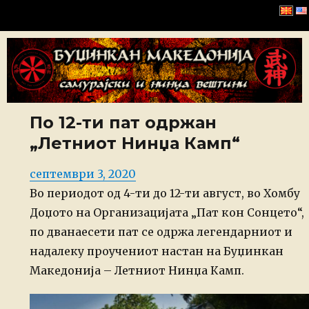
Буџинкан Македонија
По 12-ти пат одржан
„Летниот Нинџа Камп“
Posted
септември 3, 2020
on
Во периодот од 4-ти до 12-ти август, во Хомбу
Доџото на Организацијата „Пат кон Сонцето“,
по дванаесети пат се одржа легендарниот и
надалеку проучениот настан на Буџинкан
Македонија – Летниот Нинџа Камп.