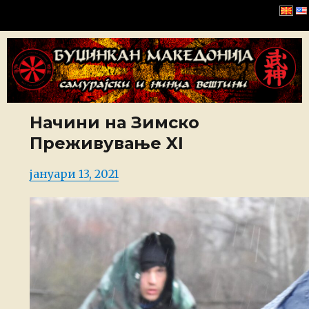
Буџинкан Македонија
Начини на Зимско
Преживување XI
Posted
јануари 13, 2021
on