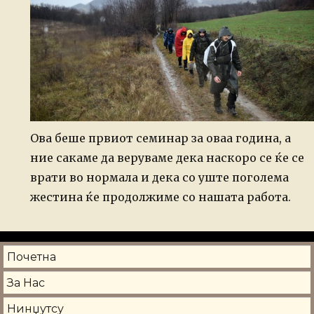
Ова беше првиот семинар за оваа година, а
ние сакаме да веруваме дека наскоро се ќе се
врати во нормала и дека со уште поголема
жестина ќе продолжиме со нашата работа.
Почетна
За Нас
Нинџутсу