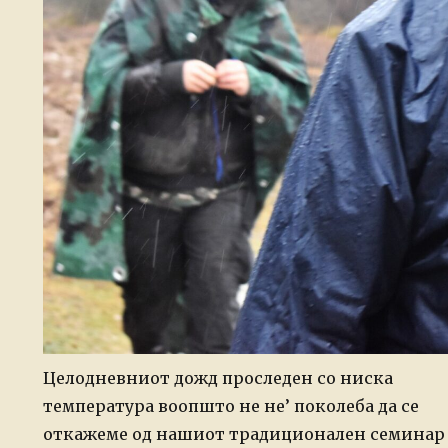
Целодневниот дожд проследен со ниска
температура воопшто не не’ поколеба да се
откажеме од нашиот традиционален семинар