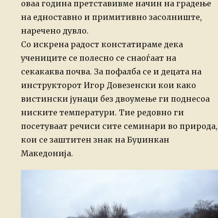
оваа година претставивме начин на градење
на едноставно и примитивно засолниште,
наречено дувло.
Со искрена радост констатираме дека
учениците се полесно се снаоѓаат на
секакаква почва. За пофалба се и децата на
инструкторот Игор Довезенски кои како
вистински јунаци без двоумење ги поднесоа
ниските температури. Тие редовно ги
посетуваат речиси сите семинари во природа,
кои се заштитен знак на Буџинкан
Македонија.