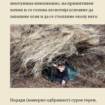
многумина невозможно, на примитивен
начин и со голема леснотија успеавме да
запалиме оган и да се стоплиме околу него.
Поради (намерно одбраниот) суров терен,