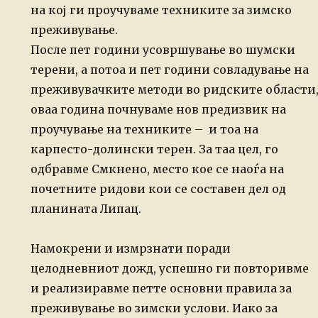
на кој ги проучуваме техниките за зимско
преживување.
После пет години усовршување во шумски
терени, а потоа и пет години совладување на
преживувачките методи во ридските области
оваа година почнуваме нов предизвик на
проучување на техниките – и тоа на
карпесто-долински терен. За таа цел, го
одбравме Смкнено, место кое се наоѓа на
почетните ридови кои се составен дел од
планината Липац.
Намокрени и измрзнати поради
целодневниот дожд, успешно ги повторивме
и реализиравме петте основни правила за
преживување во зимски услови. Иако за