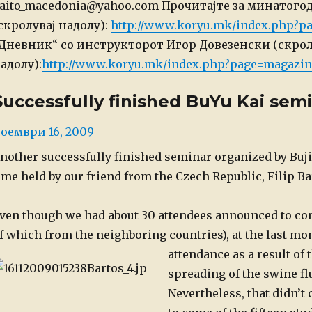
aito_macedonia@yahoo.com
Прочитајте за минатог
скролувај надолу):
http://www.koryu.mk/index.php?p
Дневник“ со инструкторот Игор Довезенски (скрол
адолу):
http://www.koryu.mk/index.php?page=magazin
Successfully finished BuYu Kai sem
osted
оември 16, 2009
n
nother successfully finished seminar organized by Bu
ime held by our friend from the Czech Republic, Filip Ba
ven though we had about 30 attendees announced to co
f which from the neighboring countries), at the last m
attendance as a result of 
spreading of the swine fl
Nevertheless, that didn’t