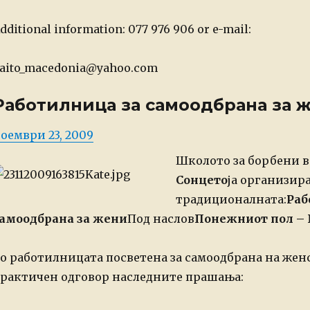
dditional information: 077 976 906 or e-mail:
aito_macedonia@yahoo.com
Работилница за самоодбрана за 
osted
оември 23, 2009
n
Школото за борбени 
Сонцето
ја организир
традиционалната:
Раб
амоодбрана за жени
Под наслов
Понежниот пол – 
о работилницата посветена за самоодбрана на
женс
рактичен одговор на
следните прашања: