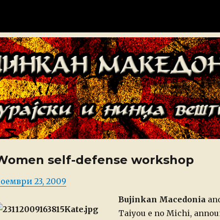
донија
Women self-defense workshop
osted
оември 23, 2009
n
Bujinkan Macedonia
an
Taiyou e no Michi, announ