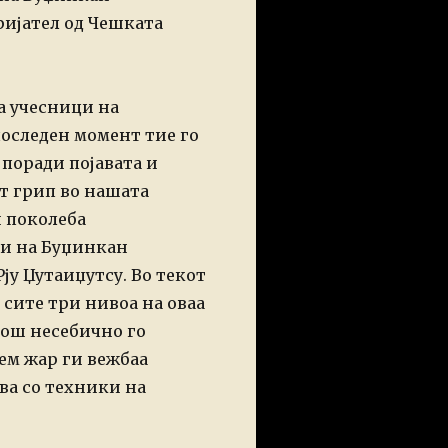
ријател од Чешката
а учесници на
 последен момент
тие го
 поради појавата и
т грип во нашата
и поколеба
и на Буџинкан
ју Џутаиџутсу. Во текот
 сите три нивоа на оваа
ош несебично го
ем жар ги вежбаа
ва со техники на