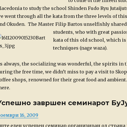
to come of the fifteen st
acedonia to study the school Shinden Fudo Ryu Jutaijut
e went through all the kata from the three levels of th
nd Okuden.
The Master Filip Bartos unselfishly share
students, who with great
passion
kata of this old school, which i
techniques (nage waza).
s always, the socializing was wonderful, the spirits in 
uring the free time, we didn’t miss to pay a visit to Sko
offee shops, renowned for their great food and ambient.
here.
Успешно завршен семинарот БуЈ
osted
оември 16, 2009
n
ште еден успешен семинар организиран од страна