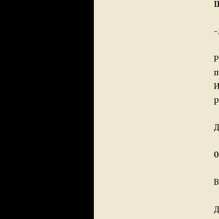
Ш
-
Р
п
И
р
Д
0
В
Д