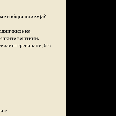
ме собори на земја?
падничките на
речките вештини.
е заинтересирани, без
ил: