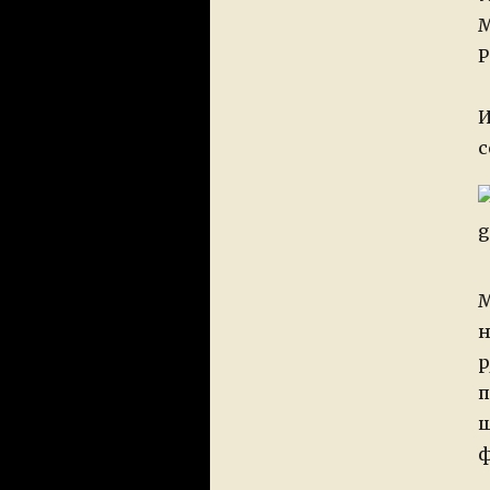
М
Р
И
с
М
н
р
п
ш
ф