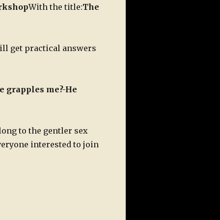
rkshop
With the title:
The
ill get practical answers
e grapples me?
-He
ong to the gentler sex
veryone interested to join