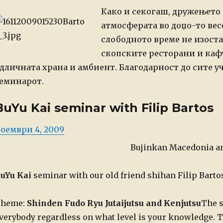
Како и секогаш, дружењето
атмосферата во доџо-то весе
слободното време не изоста
скопските ресторани и каф
дличната храна и амбиент.
Благодарност до сите у
еминарот.
BuYu Kai seminar with Filip Bartos
osted
оември 4, 2009
n
Bujinkan Macedonia a
uYu Kai
seminar with our old friend shihan Filip Barto
heme:
Shinden Fudo Ryu Jutaijutsu and Kenjutsu
The s
verybody regardless on what level is your knowledge. Th