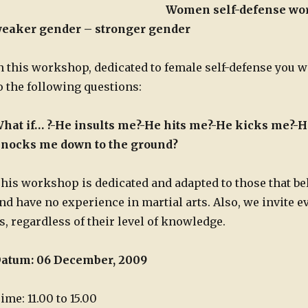
Women self-defense wo
eaker gender – stronger gender
n this workshop, dedicated to female self-defense you w
o the following questions:
hat if… ?
-He insults me?
-He hits me?
-He kicks me?
-H
nocks me down to the ground?
his workshop is dedicated and adapted to those that bel
nd have no experience in martial arts. Also, we invite e
s, regardless of their level of knowledge.
atum: 06 December, 2009
ime: 11.00 to 15.00