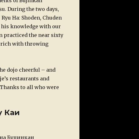
udents of Bujinkan
su. During the two days,
is Ryu Ha: Shoden, Chuden
d his knowledge with our
 practiced the near sixty
s rich with throwing
the dojo cheerful – and
pje’s restaurants and
Thanks to all who were
у Каи
 на Буџинкан