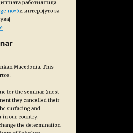
одишната работилница
age_no=5
и интервјуто за
увај
e
inar
jinkan Macedonia. This
rtos.
me for the seminar (most
oment
they cancelled their
the surfacing and
u in our country.
 change the determination