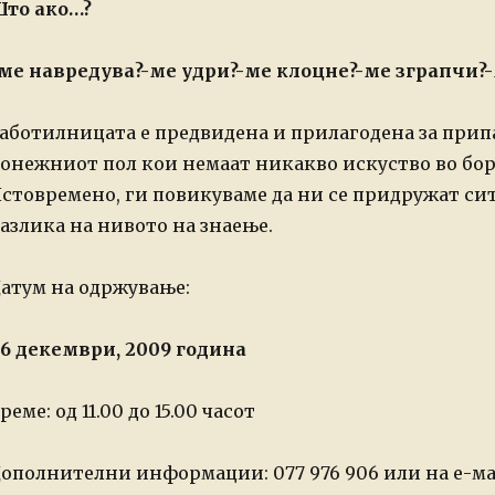
то ако…?
ме навредува?
-ме удри?
-ме клоцне?
-ме зграпчи?
-
аботилницата е предвидена и прилагодена за при
онежниот пол кои немаат никакво искуство во бо
стовремено, ги повикуваме да ни се придружат сит
азлика на нивото на знаење.
атум на одржување:
6 декември, 2009 година
реме: од 11.00 до 15.00 часот
ополнителни информации: 077 976 906 или на е-ма