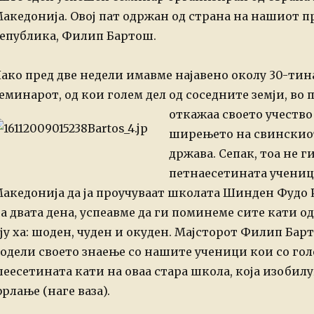
акедонија. Овој пат одржан од страна на нашиот п
епублика, Филип Бартош.
ако пред две недели имавме најавено околу 30-тин
еминарот, од кои голем дел од соседните земји, во
откажаа своето учество
ширењето на свинскио
држава. Сепак, тоа не г
петнаесетината учениц
акедонија да ја проучуваат школата Шинден Фудо Р
а двата дена, успеавме да ги поминеме сите кати од
ју ха: шоден, чуден и окуден.
Мајсторот Филип Барт
одели своето знаење со нашите ученици кои со гол
еесетината кати на оваа стара школа, која изобилу
рлање (наге ваза).