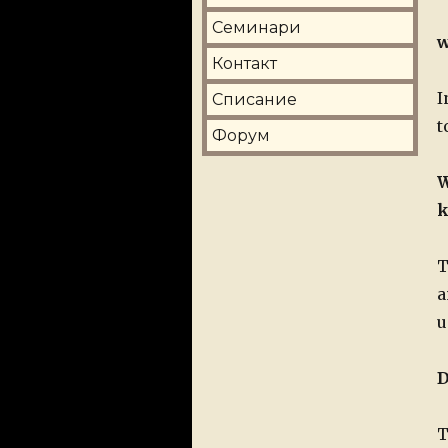
Семинари
w
Контакт
I
Списание
t
Форум
W
k
T
a
u
D
T