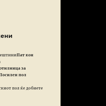
жени
вештини
Пат кон
а
отилница за
Посилен пол
киот пол ќе добиете