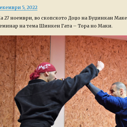
osted
екември 5, 2022
n
а 27 ноември, во скопското Доџо на Буџинкан Маке
еминар на тема Шинкен Гата – Тора но Маки.