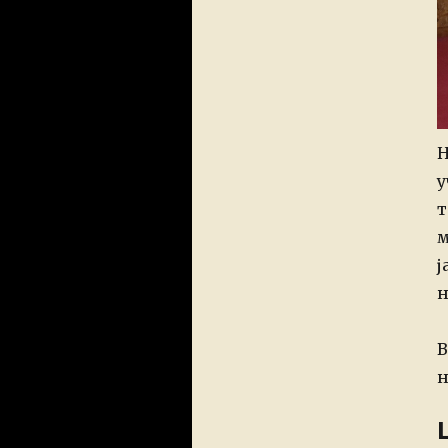
Н
у
т
м
ј
н
В
н