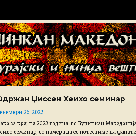
донија
Одржан Џиссен Хеихо семинар
osted
екември 26, 2022
n
ако за крај на 2022 година, во Буџинкан Македониј
еихо семинар, со намера да се потсетиме на фана