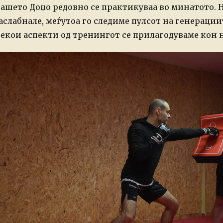
ашето Доџо редовно се практикуваа во минатото. Не
аслабнале, меѓутоа го следиме пулсот на генерациит
екои аспекти од тренингот се прилагодуваме кон 