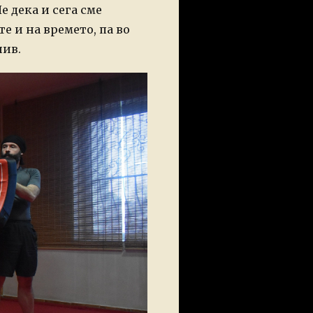
 дека и сега сме
е и на времето, па во
нив.