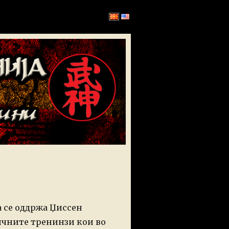
а се оддржа Џиссен
тичните тренинзи кои во