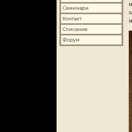
н
Семинари
з
Контакт
н
Списание
Форум