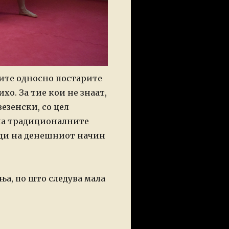
ите односно постарите
о. За тие кои не знаат,
езенски, со цел
 на традиционалните
оди на денешниот начин
ња, по што следува мала