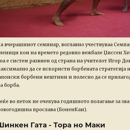
а вчерашниот семинар, воглавно учествуваа Семпа
ченици кои на времето редовно вежбале Џиссен Хеих
оа е систем развиен од страна на учителот Игор Дов
аксимално да се искористи борбената стратегија
апонски борбени вештини и полесно да се прилаг
а борба.
еќе во петок не очекува годишното полагање за зва
овогодишна прослава (БоненКаи).
Шинкен Гата - Тора но Маки