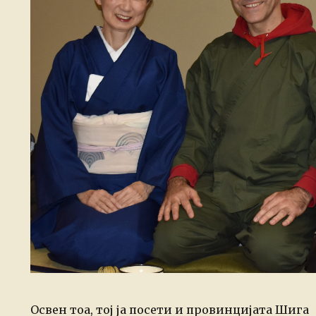
Освен тоа, тој ја посети и провинцијата Шига