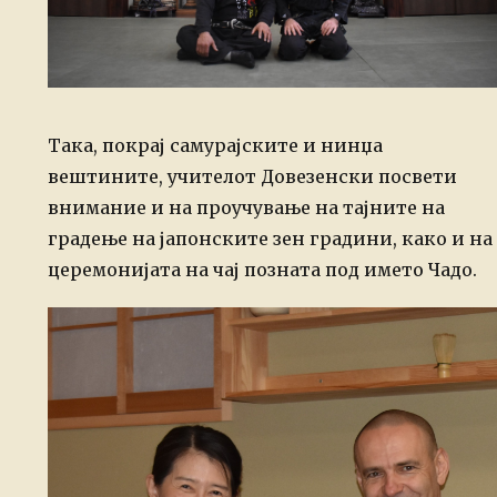
Така, покрај самурајските и нинџа
вештините, учителот Довезенски посвети
внимание и на проучување на тајните на
градење на јапонските зен градини, како и на
церемонијата на чај позната под името Чадо.