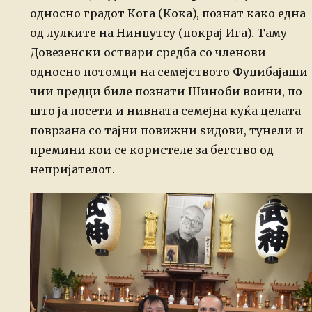
односно градот Кога (Кока), познат како една
од лулките на Нинџутсу (покрај Ига). Таму
Довезенски оствари средба со членови
односно потомци на семејството Фуџибајаши
чии предци биле познати Шиноби воини, по
што ја посети и нивната семејна куќа целата
поврзана со тајни повижни ѕидови, тунели и
премини кои се користеле за бегство од
непријателот.