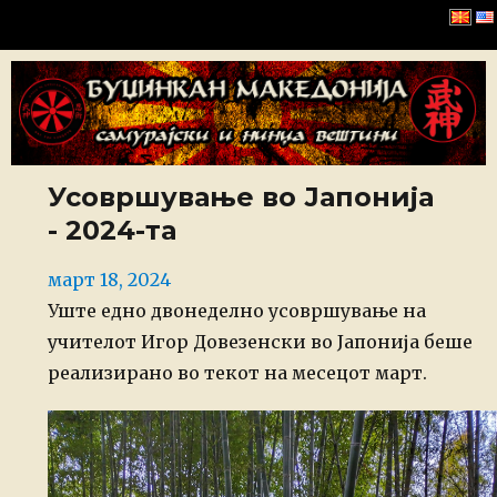
Буџинкан Македонија
Усовршување во Јапонија
- 2024-та
Posted
март 18, 2024
on
Уште едно двонеделно усовршување на
учителот Игор Довезенски во Јапонија беше
реализирано во текот на месецот март.