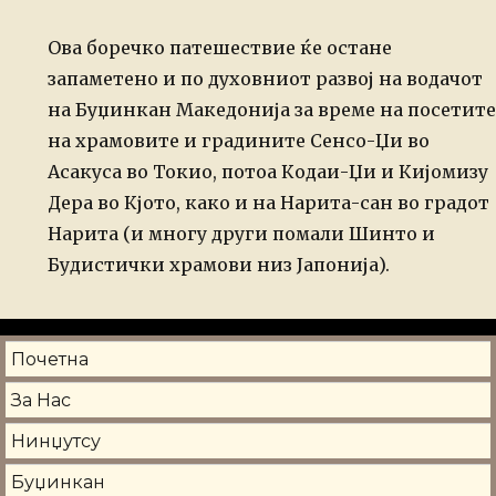
Ова боречко патешествие ќе остане
запаметено и по духовниот развој на водачот
на Буџинкан Македонија за време на посетите
на храмовите и градините Сенсо-Џи во
Асакуса во Токио, потоа Кодаи-Џи и Кијомизу
Дера во Кјото, како и на Нарита-сан во градот
Нарита (и многу други помали Шинто и
Будистички храмови низ Јапонија).
Почетна
За Нас
Нинџутсу
Буџинкан