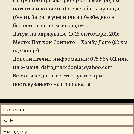
Потребна опрема: тренерки и маица (без
патенти и копчиња). Се вежба на душеци
(боси). За сите учеснички обезбедено е
бесплатно спиење во доџо-то.
Датум на одржување: 15/16 октомври, 2016
Место: Пат кон Сонцето – Хомбу Доџо (62 км.
од Скопје)
Дополнителни информации: 075 564 011 или
на е-маил: daito_macedonia@yahoo.com
Ве молиме да не се стеснувате при
поставувањето на прашањата.
Почетна
За Нас
Нинџутсу