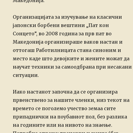
Македонија.
Организацијата за изучување на класични
јапонски борбени вештини „Пат кон
Сонцето“, во 2008 година за прв пат во
Македонија организираше ваков настан и
оттогаш Работилницата стана синоним и
место каде што девојките и жените можат да
научат техники за самоодбрана при несакани
ситуации.
Иако настанот започна да се организира
првенствено за нашите членки, низ текот на
времето се поголемо учество земаа сите
припаднички на поубавиот пол, без разлика
на годините или на нивото на знаење.