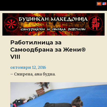
Буџинкан Македонија
Работилница за
Самоодбрана за Жени®
VIII
Posted
октомври 12, 2016
on
– Смирена, ама будна.