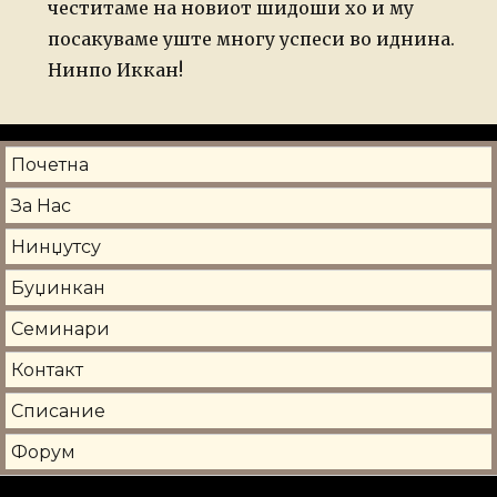
честитаме на новиот шидоши хо и му
посакуваме уште многу успеси во иднина.
Нинпо Иккан!
Почетна
За Нас
Нинџутсу
Буџинкан
Семинари
Контакт
Списание
Форум