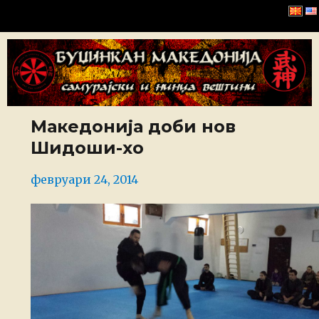
Буџинкан Македонија
Македонија доби нов
Шидоши-хо
Posted
февруари 24, 2014
on