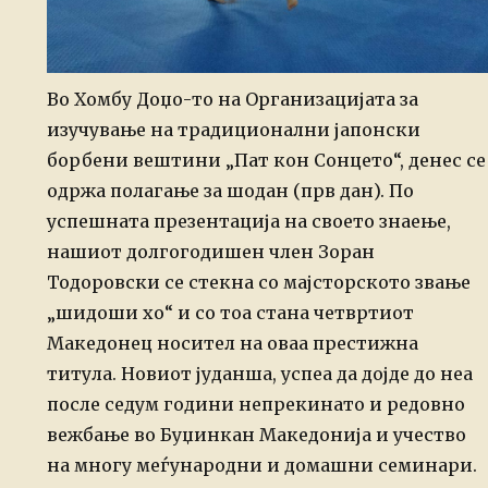
Во Хомбу Доџо-то на Организацијата за
изучување на традиционални јапонски
борбени вештини „Пат кон Сонцето“, денес се
одржа полагање за шодан (прв дан). По
успешната презентација на своето знаење,
нашиот долгогодишен член Зоран
Тодоровски се стекна со мајсторското звање
„шидоши хо“ и со тоа стана четвртиот
Македонец носител на оваа престижна
титула. Новиот јуданша, успеа да дојде до неа
после седум години непрекинато и редовно
вежбање во Буџинкан Македонија и учество
на многу меѓународни и домашни семинари.