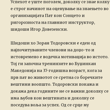
Успехот е уште поголем, доколку се знае колку
е строг начинот на оценување на знаењето во
организацијата Пат кон Сонцето и
ригорозноста на главниот инструктор,
шидоши Игор Довезенски.
Шидоши хо Зоран Тодоровски е еден од
најпочитуваните членови на доџо-то и
истовремено е водечка мотивација во истото.
Тој ги започна тренинзите во Буџинкан
Македонија на 37-годишна возраст, кога за
прв пат во животот се сретна со боречките
вештини воопшто. Тодоровски покажа и
докажа дека годините не се важни доколку се
има љубов кон вештината и доколку се
поседува воља за успех. Од се срце му