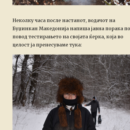
Неколку часа после настанот, водачот на
Буџинкан Македонија напиша јавна порака п
повод тестирањето на својата ќерка, која во
целост ја пренесуваме тука: