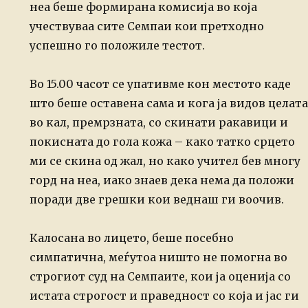
неа беше формирана комисија во која
учествуваа сите Семпаи кои претходно
успешно го положиле тестот.
Во 15.00 часот се упативме кон местото каде
што беше оставена сама и кога ја видов целата
во кал, премрзната, со скинати ракавици и
покисната до гола кожа – како татко срцето
ми се скина од жал, но како учител бев многу
горд на неа, иако знаев дека нема да положи
поради две грешки кои веднаш ги воочив.
Калосана во лицето, беше посебно
симпатична, меѓутоа ништо не помогна во
строгиот суд на Семпаите, кои ја оценија со
истата строгост и праведност со која и јас ги