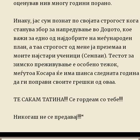
оценував нив многу години порано.
Инаку, јас сум познат по својата строгост кога
станува збор за напредување во Доџото, кое
важи за едно од најдобрите на меѓународен
план, а таа строгост од мене ја преземаа и
моите најстари ученици (Семпаи). Тестот за
зимско преживување е особено тежок,
меѓутоа Косара ќе има шанса следната година
да ги поправи своите грешки од оваа.
ТЕ САКАМ ТАТИНА!!! Се гордеам со тебе!!!
Никогаш не се предавај!!!“