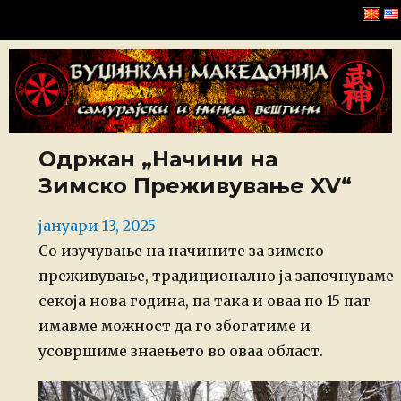
Буџинкан Македонија
Одржан „Начини на
Зимско Преживување XV“
Posted
јануари 13, 2025
on
Со изучување на начините за зимско
преживување, традиционално ја започнуваме
секоја нова година, па така и оваа по 15 пат
имавме можност да го збогатиме и
усовршиме знаењето во оваа област.