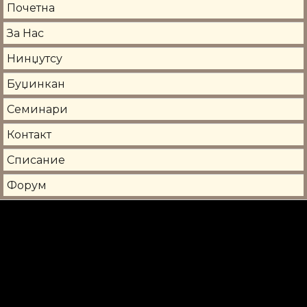
Почетна
За Нас
Нинџутсу
Буџинкан
Семинари
Контакт
Списание
Форум