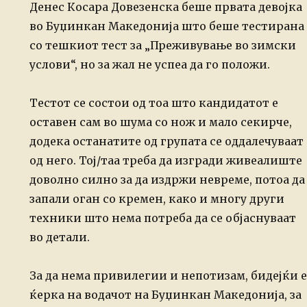
Денес Косара Довезенска беше првата девојка
во Буџинкан Македонија што беше тестирана
со тешкиот тест за „Преживување во зимски
услови“, но за жал не успеа да го положи.
Тестот се состои од тоа што кандидатот е
оставен сам во шума со нож и мало секирче,
додека останатите од групата се оддалечуваат
од него. Тој/таа треба да изгради живеалиште
доволно силно за да издржи невреме, потоа да
запали оган со кремен, како и многу други
техники што нема потреба да се објаснуваат
во детали.
За да нема привилегии и непотизам, бидејќи е
ќерка на водачот на Буџинкан Македонија, за