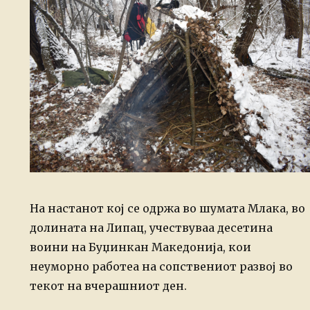
На настанот кој се одржа во шумата Млака, во
долината на Липац, учествуваа десетина
воини на Буџинкан Македонија, кои
неуморно работеа на сопствениот развој во
текот на вчерашниот ден.