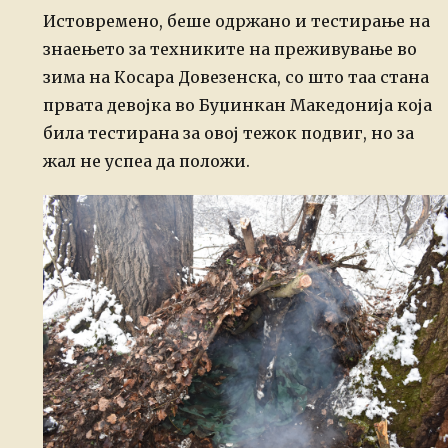
Истовремено, беше одржано и тестирање на
знаењето за техниките на преживување во
зима на Косара Довезенска, со што таа стана
првата девојка во Буџинкан Македонија која
била тестирана за овој тежок подвиг, но за
жал не успеа да положи.