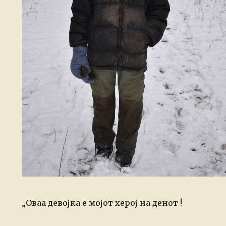
„Оваа девојка е мојот херој на денот !