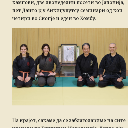
кампови, две двонеделни посети во Јапонија,
пет Даито рју Аикиџуџутсу семинари од кои
четири во Скопје и еден во Хомбу.
На крајот, сакаме да се заблагодариме на сите