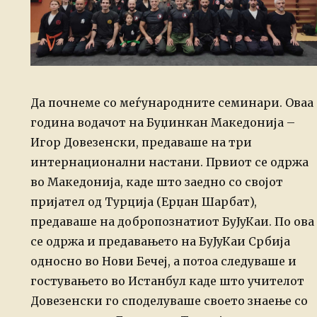
Да почнеме со меѓународните семинари. Оваа
година водачот на Буџинкан Македонија –
Игор Довезенски, предаваше на три
интернационални настани. Првиот се одржа
во Македонија, каде што заедно со својот
пријател од Турција (Ерџан Шарбат),
предаваше на добропознатиот БуЈуКаи. По ова
се одржа и предавањето на БуЈуКаи Србија
односно во Нови Бечеј, а потоа следуваше и
гостувањето во Истанбул каде што учителот
Довезенски го споделуваше своето знаење со