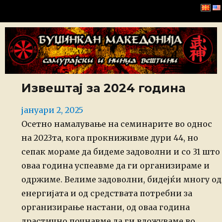
Буџинкан Македонија
Извештај за 2024 година
Posted
јануари 2, 2025
on
Осетно намалување на семинарите во однос
на 2023та, кога прокниживме дури 44, но
сепак мораме да бидеме задоволни и со 31 што
оваа година успеавме да ги организираме и
одржиме. Велиме задоволни, бидејќи многу од
енергијата и од средствата потребни за
организирање настани, од оваа година
драстично почнавме да ги вложуваме во