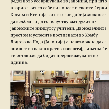
редовното усовршување во Јапонија, при што
вториот пат со себе ги понесе и своите ќерки
Косара и Ксенија, со што тие добија можност
да вежбаат и да го почуствуваат духот на
јапонските нинџутсу учители. Двонеделните
престои и успесите постигнати во Хомбу
Доџото во Нода (Јапонија) е невозможно да се
опишат во ваков краток извештај, па затоа ќе
ги оставиме да бидат прераскажувани во
иднина.