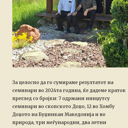
За целосно да го сумираме резултатот на
семинари во 2024та година, ќе дадеме краток
преглед со бројки: 7 одржани нинџутсу
семинари во скопското Доџо, 12 во Хомбу
Доџото на Буџинкан Македонија и во
природа, три меѓународни, два летни