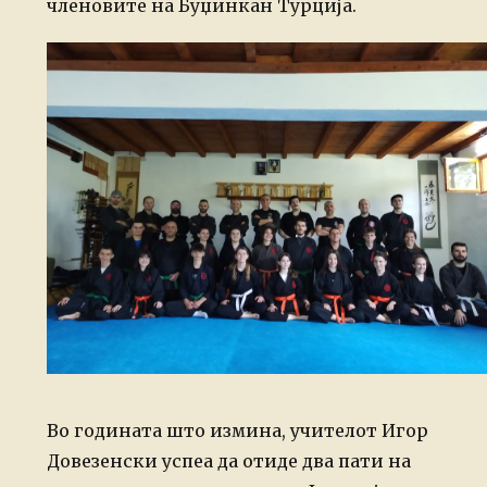
членовите на Буџинкан Турција.
Во годината што измина, учителот Игор
Довезенски успеа да отиде два пати на