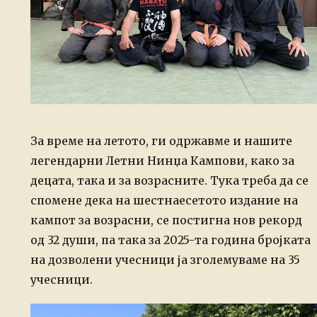
За време на летото, ги одржавме и нашите
легендарни Летни Нинџа Кампови, како за
децата, така и за возрасните. Тука треба да се
спомене дека на шестнаесетото издание на
кампот за возрасни, се постигна нов рекорд
од 32 души, па така за 2025-та година бројката
на дозволени учесници ја зголемуваме на 35
учесници.