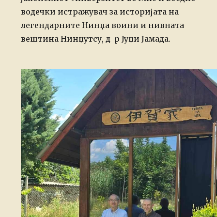
водечки истражувач за историјата на
легендарните Нинџа воини и нивната
вештина Нинџутсу, д-р Јуџи Јамада.