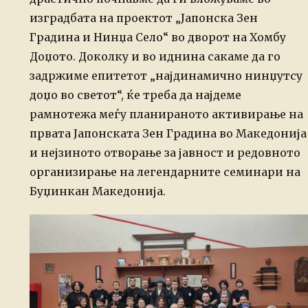
изградбата на проектот „Јапонска Зен
Градина и Нинџа Село“ во дворот на Хомбу
Доџото. Доколку и во иднина сакаме да го
задржиме епитетот „најдинамично нинџутсу
доџо во светот“, ќе треба да најдеме
рамнотежа меѓу планираното активирање на
првата Јапонската Зен Градина во Македонија
и нејзиното отворање за јавност и редовното
организирање на легендарните семинари на
Буџинкан Македонија.