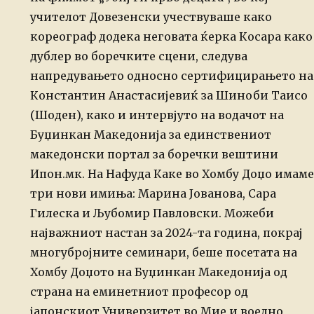
учителот Довезенски учествуваше како
кореограф додека неговата ќерка Косара како
дублер во боречките сцени, следува
напредувањето односно сертифицирањето на
Константин Анастасијевиќ за Шиноби Таисо
(Шоден), како и интервјуто на водачот на
Буџинкан Македонија за единствениот
македонски портал за боречки вештини
Ипон.мк. На Нафуда Каке во Хомбу Доџо имаме
три нови имиња: Марина Јованова, Сара
Гилеска и Љубомир Павловски.
Можеби
најважниот настан за 2024-та година, покрај
многубројните семинари, беше посетата на
Хомбу Доџото на Буџинкан Македонија од
страна на еминетниот професор од
јапонскиот Универзитет во Мие и воедно