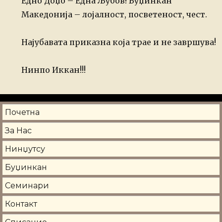
Едно Доџо – Една Љубов! Буџинкан
Македонија – лојалност, посветеност, чест.
Најубавата приказна која трае и не завршува!
Нинпо Иккан!!!
Почетна
За Нас
Нинџутсу
Буџинкан
Семинари
Контакт