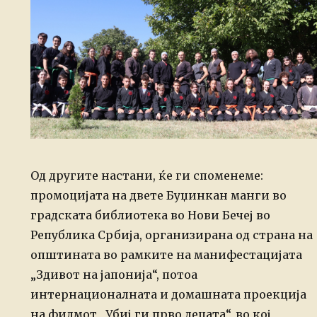
Од другите настани, ќе ги споменеме:
промоцијата на двете Буџинкан манги во
градската библиотека во Нови Бечеј во
Република Србија, организирана од страна на
општината во рамките на манифестацијата
„Здивот на јапонија“, потоа
интернационалната и домашната проекција
на филмот „Убиј ги прво децата“, во кој