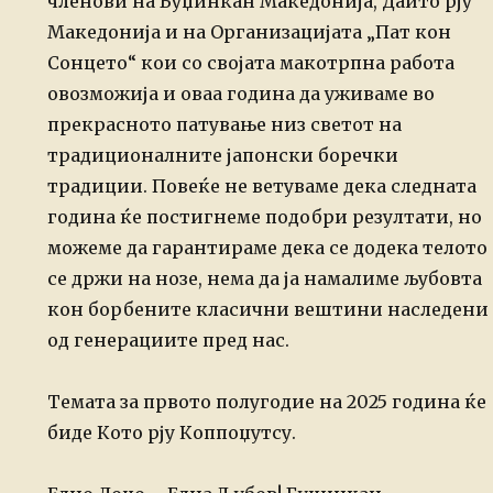
членови на Буџинкан Македонија, Даито рју
Македонија и на Организацијата „Пат кон
Сонцето“ кои со својата макотрпна работа
овозможија и оваа година да уживаме во
прекрасното патување низ светот на
традиционалните јапонски боречки
традиции. Повеќе не ветуваме дека следната
година ќе постигнеме подобри резултати, но
можеме да гарантираме дека се додека телото
се држи на нозе, нема да ја намалиме љубовта
кон борбените класични вештини наследени
од генерациите пред нас.
Темата за првото полугодие на 2025 година ќе
биде Кото рју Коппоџутсу.