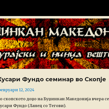
донија
Кусари Фундо семинар во Скопје
osted
евруари 12, 2024
n
о скопското доџо на Буџинкан Македонија вчера с
усари Фундо (Ланец со Тегови).