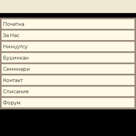
Почетна
За Нас
Нинџутсу
Буџинкан
Семинари
Контакт
Списание
Форум