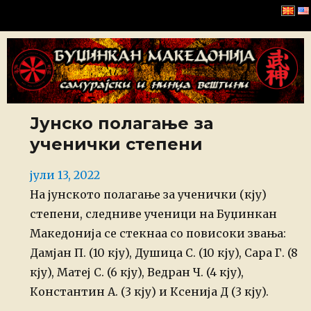
Буџинкан Македонија
Јунско полагање за
ученички степени
Posted
јули 13, 2022
on
На јунското полагање за ученички (кју)
степени, следниве ученици на Буџинкан
Македонија се стекнаа со повисоки звања:
Дамјан П. (10 кју), Душица С. (10 кју), Сара Г. (8
кју), Матеј С. (6 кју), Ведран Ч. (4 кју),
Константин А. (3 кју) и Ксенија Д (3 кју).