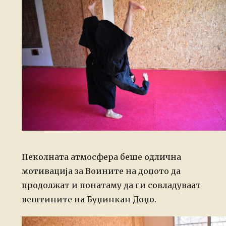
Пеколната атмосфера беше одлична
мотивација за Воините на доџото да
продолжат и понатаму да ги совладуваат
вештините на Буџинкан Доџо.