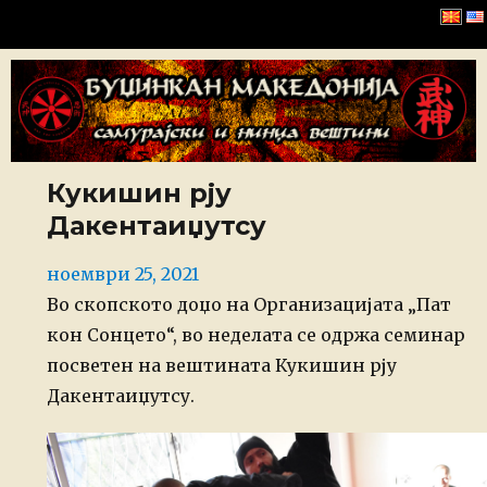
Буџинкан Македонија
Кукишин рју
Дакентаиџутсу
Posted
ноември 25, 2021
on
Во скопското доџо на Организацијата „Пат
кон Сонцето“, во неделата се одржа семинар
посветен на вештината Кукишин рју
Дакентаиџутсу.