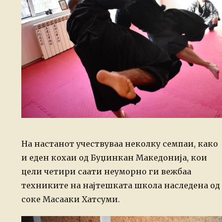
На настанот учествуваа неколку семпаи, како
и еден кохаи од Буџинкан Македонија, кои
цели четири саати неуморно ги вежбаа
техниките на најтешката школа наследена од
соке Масааки Хатсуми.