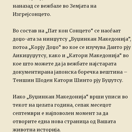
наназад се вежбале во Земјата на
Изгрејсонцето.
Во состав на „Пат кон Сонцето“ се наоѓаат
доџо-ата за нинџутсу „Буџинкан Македонија”,
потоа „Корју Доџо“ во кое се изучува Даито рју
Аикиџуџутсу, како и „Катори Македонија“ во
кое што можете да ја вежбате најстарата
документирана јапонска боречка вештина –
Теншин Шоден Катори Шинто рју Буџутсу.
Иако „Буџинкан Македонија“ врши уписи во
текот на целата година, сепак месецот
септември е најповолен момент за да
отворите една нова страница од Вашата
животна историја.