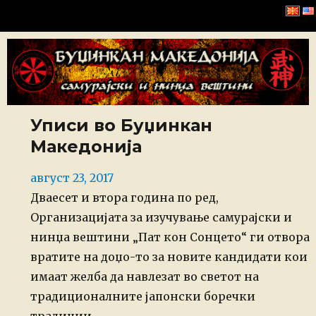
Буџинкан Македонија
Уписи во Буџинкан
Македонија
Posted
август 23, 2017
on
Дваесет и втора година по ред,
Организацијата за изучување самурајски и
нинџа вештини „Пат кон Сонцето“ ги отвора
вратите на доџо-то за новите кандидати кои
имаат желба да навлезат во светот на
традиционалните јапонски боречки