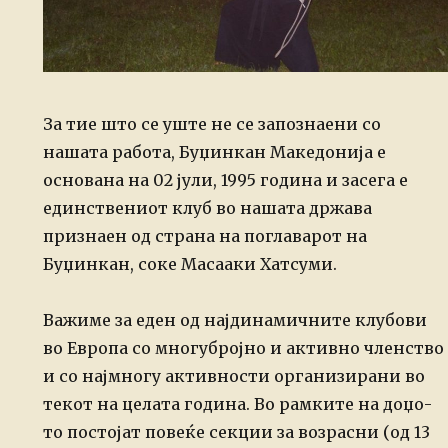
За тие што се уште не се запознаени со
нашата работа, Буџинкан Македонија е
основана на 02 јули, 1995 година и засега е
единствениот клуб во нашата држава
признаен од страна на поглаварот на
Буџинкан, соке Масааки Хатсуми.
Важиме за еден од најдинамичните клубови
во Европа со многубројно и активно членство
и со најмногу активности организирани во
текот на целата година. Во рамките на доџо-
то постојат повеќе секции за возрасни (од 13