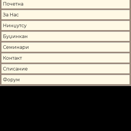
Почетна
За Нас
Нинџутсу
Буџинкан
Семинари
Контакт
Списание
Форум