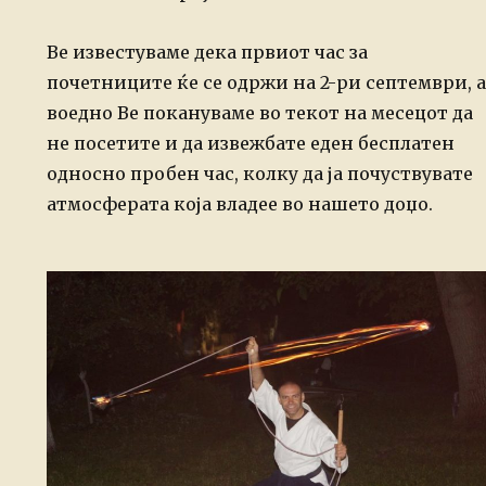
Ве известуваме дека првиот час за
почетниците ќе се одржи на 2-ри септември, а
воедно Ве покануваме во текот на месецот да
не посетите и да извежбате еден бесплатен
односно пробен час, колку да ја почуствувате
атмосферата која владее во нашето доџо.