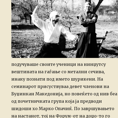
подучуваше своите ученици на нинџутсу
вештината на гаѓање со метални сечива,
инаку познати под името шурикени.
На
семинарот присуствуваа девет членови на
Буџинкан Македонија, но повеќето од нив беа
од почетничката група која ја предводи
шидоши хо Марко Опачиќ. По завршувањето
на настанот, тој на Форум-от на доџо-то го