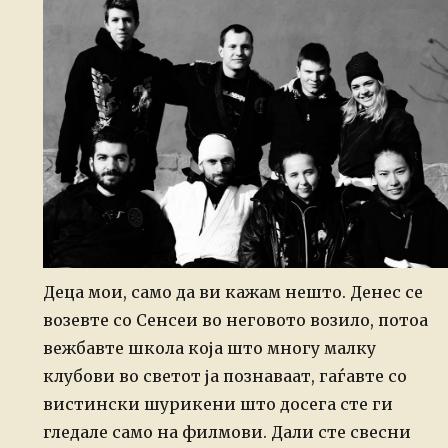
Деца мои, само да ви кажам нешто. Денес се
возевте со Сенсеи во неговото возило, потоа
вежбавте школа која што многу малку
клубови во светот ја познаваат, гаѓавте со
вистински шурикени што досега сте ги
гледале само на филмови. Дали сте свесни