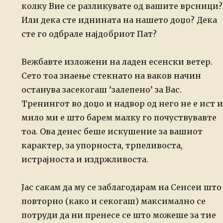
колку Вие се разликувате од вашите врсници?
Или дека сте иднината на нашето доџо? Дека
сте го одбрале најдобриот Пат?
Вежбавте изложени на ладен есенски ветер.
Сето тоа знаење стекнато на ваков начин
останува засекогаш ’залепено’ за Вас.
Тренингот во доџо и надвор од него не е ист и
мило ми е што барем малку го почуствувавте
тоа. Ова денес беше искушение за вашиот
карактер, за упорноста, трпеливоста,
истрајноста и издржливоста.
Јас сакам да му се заблагодарам на Сенсеи што
повторно (како и секогаш) максимално се
потруди да ни пренесе се што можеше за тие