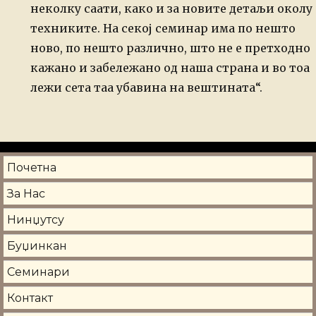
неколку саати, како и за новите детаљи околу
техниките. На секој семинар има по нешто
ново, по нешто различно, што не е претходно
кажано и забележано од наша страна и во тоа
лежи сета таа убавина на вештината“.
Почетна
За Нас
Нинџутсу
Буџинкан
Семинари
Контакт