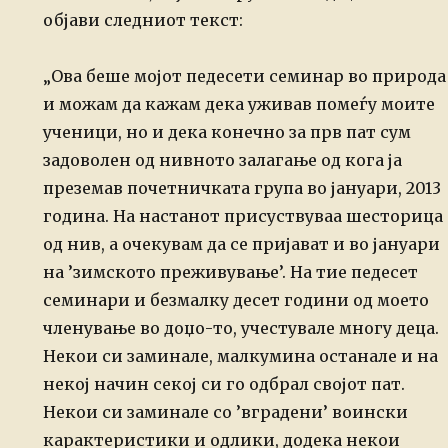
објави следниот текст:
„Ова беше мојот педесети семинар во природа
и можам да кажам дека уживав помеѓу моите
ученици, но и дека конечно за прв пат сум
задоволен од нивното залагање од кога ја
преземав почетничката група во јануари, 2013
година.
На настанот присуствуваа шесторица
од нив, а очекувам да се пријават и во јануари
на ’зимското преживување’. На тие педесет
семинари и безмалку десет години од моето
членување во доџо-то, учестувале многу деца.
Некои си заминале, малкумина останале и на
некој начин секој си го одбрал својот пат.
Некои си заминале со ’вградени’ воински
карактеристики и одлики, додека некои