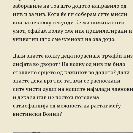
заборавиле на тоа што доџото направило од
нив и за нив.
Кога ќе ги соберам сите мисли
кои за неколку секунди ќе ми поминат низ
умот, сфаќам колку сме ние привилегирани и
уникатни што сме членови на ова доџо.
Дали знаете колку деца пораснале трчајќи низ
лисјата во дворот? На колку од нив им било
стоплено срцето од каминот во доџото? Дали
знаете дека врз тие татами се распослани
сите чисти души на нашите најмлади членов
и дека за нив не постои поголема
сатисфакција од можноста да растат меѓу
вистински Воини?