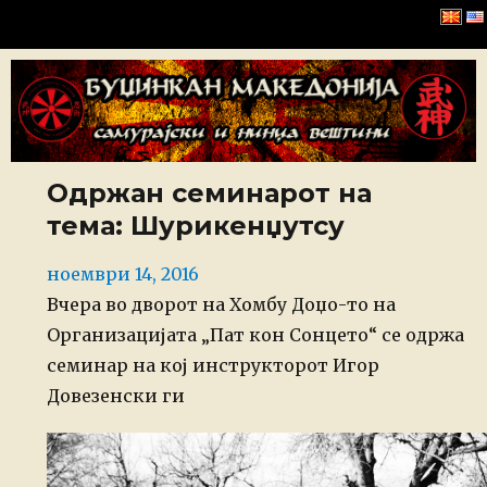
Буџинкан Македонија
Одржан семинарот на
тема: Шурикенџутсу
Posted
ноември 14, 2016
on
Вчера во дворот на Хомбу Доџо-то на
Организацијата „Пат кон Сонцето“ се одржа
семинар на кој инструкторот Игор
Довезенски ги