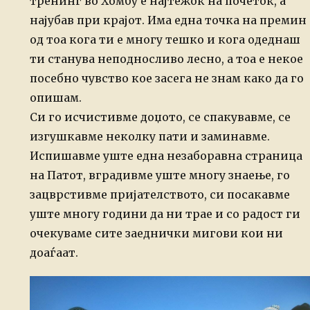
тренинг во Хомбу е најтежок на почеток, а
најубав при крајот. Има една точка на премин
од тоа кога ти е многу тешко и кога одеднаш
ти станува неподносливо лесно, а тоа е некое
посебно чувство кое засега не знам како да го
опишам.
Си го исчистивме доџото, се спакувавме, се
изгушкавме неколку пати и заминавме.
Испишавме уште една незаборавна страница
на Патот, вградивме уште многу знаење, го
зацврстивме пријателството, си посакавме
уште многу години да ни трае и со радост ги
очекуваме сите заеднички мигови кои ни
доаѓаат.