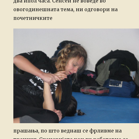
два ипол часа. Сенсеи не воведе во
овогодинешната тема, ни одговори на
почетничките
прашања, по што веднаш се фрливме на