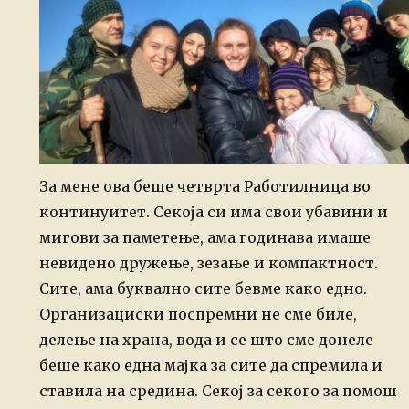
За мене ова беше четврта Работилница во
континуитет. Секоја си има свои убавини и
мигови за паметење, ама годинава имаше
невидено дружење, зезање и компактност.
Сите, ама буквално сите бевме како едно.
Организациски поспремни не сме биле,
делење на храна, вода и се што сме донеле
беше како една мајка за сите да спремила и
ставила на средина. Секој за секого за помош