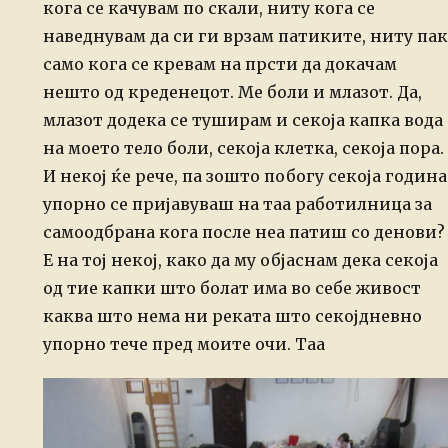
кога се качувам по скали, ниту кога се
наведнувам да си ги врзам патиките, ниту пак
само кога се кревам на прсти да докачам
нешто од креденецот. Ме боли и млазот. Да,
млазот додека се туширам и секоја капка вода
на моето тело боли, секоја клетка, секоја пора.
И некој ќе рече, па зошто побогу секоја година
упорно се пријавуваш на таа работилница за
самоодбрана кога после неа патиш со денови?
Е на тој некој, како да му објаснам дека секоја
од тие капки што болат има во себе живост
каква што нема ни реката што секојдневно
упорно тече пред моите очи. Таа