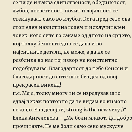
се најде и таква единственост, обединетост,
љубов, посветеност, почит и лојалност се
стекнуваат само во клубот. Кога пред сето ова
стои еден навистина голем и исклучителен
човек, кого сите го сакаме од дното на срцето,
кој толку безпоштедно се дава и во
најситните детали, не може, а да не се
разблика во нас тој извор на константно
подобрување.
Благодарност до тебе Сенсеи и
благодарност до сите што беа дел од овој
прекрасен викенд!
п.с. Маја, толку многу ти се израдував што
едвај чекам повторно да те видам во кимоно
во доџо. Епа девојки, strong is the new sexy ;)“
Елена Ангеловска – „Ме боли млазот. Да, добр
прочитавте. Не ме боли само секо мускулче