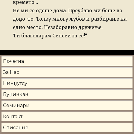
времето…
Не ми се одеше дома. Преубаво ми беше во
доџо-то. Толку многу љубов и разбирање на
едно место. Незаборавно дружење.
Ти благодарам Сенсеи за се!“
Почетна
За Нас
Нинџутсу
Буџинкан
Семинари
Контакт
Списание