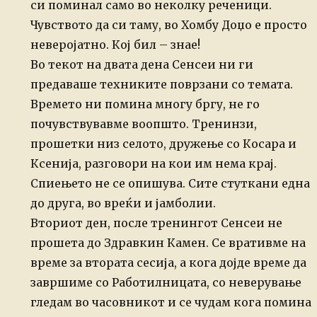
си поминал само во неколку реченици.
Чувството да си таму, во Хомбу Доџо е просто
неверојатно. Кој бил – знае!
Во текот на двата дена Сенсеи ни ги
предаваше техниките поврзани со темата.
Времето ни помина многу бргу, не го
почувствувавме воопшто. Тренинзи,
прошетки низ селото, дружење со Косара и
Ксенија, разговори на кои им нема крај.
Спиењето не се опишува. Сите стуткани една
до друга, во вреќи и јамболии.
Вториот ден, после тренингот Сенсеи не
прошета до Здравкин Камен. Се вративме на
време за втората сесија, а кога дојде време да
завршиме со Работилницата, со неверување
гледам во часовникот и се чудам кога помина