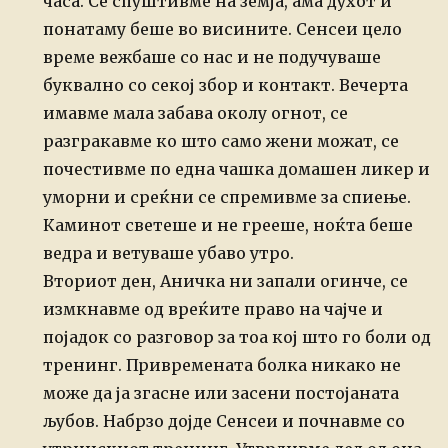
часа. Се спуштивме на земја, ама духот и
понатаму беше во висините. Сенсеи цело
време вежбаше со нас и не подучуваше
буквално со секој збор и контакт.
Вечерта
имавме мала забава околу огнот, се
разгракавме ко што само жени можат, се
почестивме по една чашка домашен ликер и
уморни и среќни се спремивме за спиење.
Каминот светеше и не грееше, ноќта беше
ведра и ветуваше убаво утро.
Вториот ден, Аничка ни запали огинче, се
измкнавме од вреќите право на чајче и
појадок со разговор за тоа кој што го боли од
тренинг. Привремената болка никако не
може да ја згасне или засени постојаната
љубов. Набрзо дојде Сенсеи и почнавме со