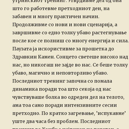
утринскиот тренинг. Утврдивме дел од она
што го работевме претходниот ден, на
забавен и многу практичен начин.
Продолживме со нови и нови сценарија, а
завршивме со едно толку убаво растегнување
после кое се полниш со многу енергија и сила.
Паузата ја искористивме за прошетка до
Здравкин Камен. Сонцето светеше високо над
нас, но никогаш не зајде во нас. Се беше толку
убаво, магично и неповторливо убаво.
Последниот тренинг започна со помала
динамика поради тоа што секоја од нас
чувствуваше болка во одреден дел на телото,
ама тоа само поради интензивните сесии
претходно. По кратко загревање, ’испукавме’
уште два часа без проблем. Последниот