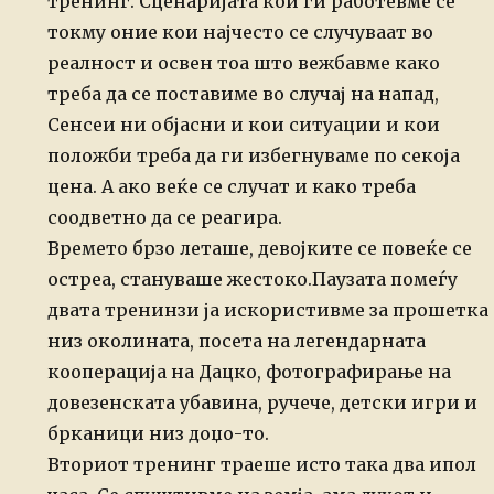
тренинг. Сценаријата кои ги работевме се
токму оние кои најчесто се случуваат во
реалност и освен тоа што вежбавме како
треба да се поставиме во случај на напад,
Сенсеи ни објасни и кои ситуации и кои
положби треба да ги избегнуваме по секоја
цена. А ако веќе се случат и како треба
соодветно да се реагира.
Времето брзо леташе, девојките се повеќе се
остреа, стануваше жестоко.
Паузата помеѓу
двата тренинзи ја искористивме за прошетка
низ околината, посета на легендарната
кооперација на Дацко, фотографирање на
довезенската убавина, ручече, детски игри и
брканици низ доџо-то.
Вториот тренинг траеше исто така два ипол