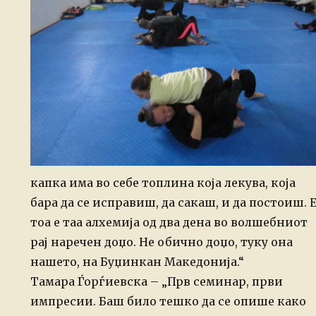
капка има во себе топлина која лекува, која
бара да се исправиш, да сакаш, и да постоиш. 
тоа е таа алхемија од два дена во волшебниот
рај наречен доџо. Не обично доџо, туку она
нашето, на Буџинкан Македонија.“
Тамара Ѓорѓиевска – „Прв семинар, први
импресии. Баш било тешко да се опише како