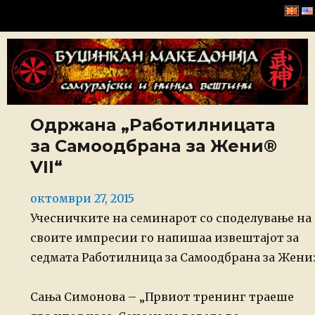
Буџинкан Македонија
Одржана „Работилницата
за Самоодбрана за Жени®
VII“
Posted
октомври 27, 2015
on
Учесничките на семинарот со споделување на
своите импресии го напишаа извештајот за
седмата Работилница за Самоодбрана за Жени
Сања Симонова – „Првиот тренинг траеше