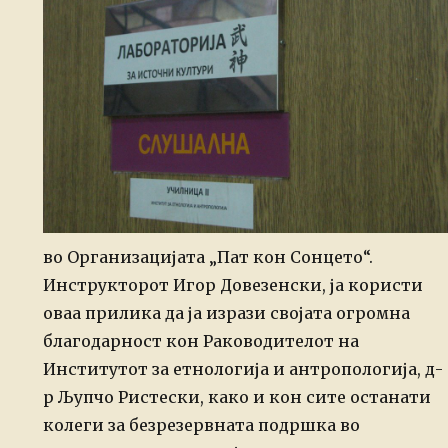
во Организацијата „Пат кон Сонцето“.
Инструкторот Игор Довезенски, ја користи
оваа прилика да ја изрази својата огромна
благодарност кон Раководителот на
Институтот за етнологија и антропологија, д-
р Љупчо Ристески, како и кон сите останати
колеги за безрезервната подршка во