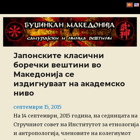
Буџинкан Македонија
Јапонските класични
боречки вештини во
Македонија се
издигнуваат на академско
ниво
Posted
септември 15, 2015
on
На 14 септември, 2015 година, на седницата на
Стручниот совет на Институтот за етнологија
и антропологија, членовите на колегиумот