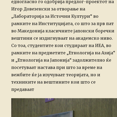
едногласно го одобрија предлог-проектот на
Игор Довезенски за отворање на
„Лабораторија за Источни Култури“ во
рамките на Институцијата, со што за прв пат
во Македонија класичните јапонски боречки
вештини се издигнуваат на академско ниво.
Со тоа, студентите кои студираат на ИЕА, во
рамките на предметите „Етнологија на Азија“
и „Етнологија на Јапонија“ задолжително ќе
посетуваат настава при што за време на
вежбите ќе ја изучуваат теоријата, но и
техниките на вештините кои што се
предаваат