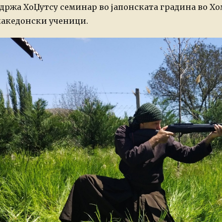
држа ХоЏутсу семинар во јапонската градина во Хо
акедонски ученици.