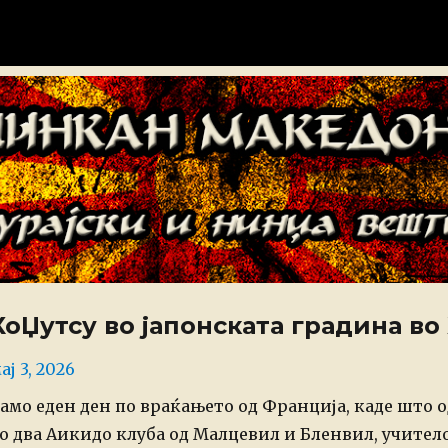
донија
ХоЏутсу во јапонската градина во
osted
ај 3, 2026
n
амо еден ден по враќањето од Франција, каде што 
о два Аикидо клуба од Малцевил и Бленвил, учител