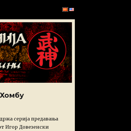
 Хомбу
одржа серија предавања
от Игор Довезенски