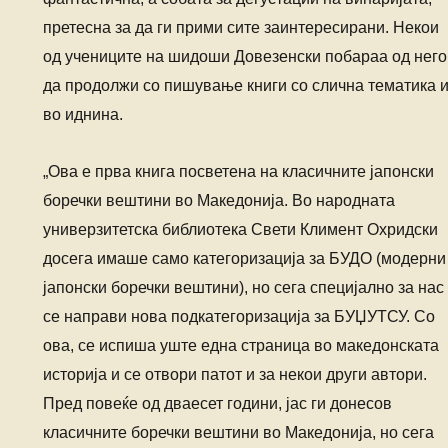
претесна за да ги прими сите заинтересирани. Некои
од учениците на шидоши Довезенски побараа од него
да продолжи со пишување книги со слична тематика 
во иднина.
„Ова е прва книга посветена на класичните јапонски
боречки вештини во Македонија. Во народната
универзитетска библиотека Свети Климент Охридски
досега имаше само категоризација за БУДО (модерни
јапонски боречки вештини), но сега специјално за нас
се направи нова подкатегоризација за БУЏУТСУ. Со
ова, се испиша уште една страница во македонската
историја и се отвори патот и за некои други автори.
Пред повеќе од дваесет години, јас ги донесов
класичните боречки вештини во Македонија, но сега