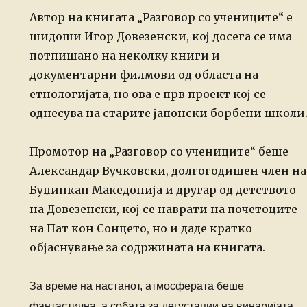
Автор на книгата „Разговор со учениците“ е
шидоши Игор Довезенски, кој досега се има
потпишано на неколку книги и
документарни филмови од областа на
етнологијата, но ова е прв проект кој се
однесува на старите јапонски борбени школи
Промотор на „Разговор со учениците“ беше
Александар Вучковски, долгогодишен член на
Буџинкан Македонија и другар од детството
на Довезенски, кој се наврати на почетоците
на Пат кон Сонцето, но и даде кратко
објаснување за содржината на книгата.
За време на настанот, атмосферата беше
фантастична, а собата за дегустации на винаријата,