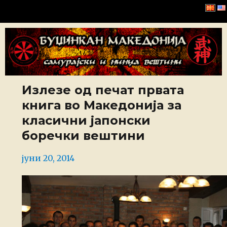
Буџинкан Македонија
Излезе од печат првата
книга во Македонија за
класични јапонски
боречки вештини
Posted
јуни 20, 2014
on