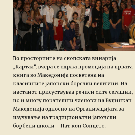
Во просториите на скопската винарија
„Картал“, вчера се одржа промоција на првата
книга во Македонија посветена на
класичните јапонски боречки вештини. На
настанот присуствуваа речиси сите сегашни,
но и многу поранешни членови на Буџинкан
Македонија односно на Организацијата за
изучување на традиционални јапонски
борбени школи – Пат кон Сонцето.