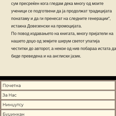
сум пресреќен кога гледам дека многу од моите
ученици се подготвени да ја продолжат традицијата
понатаму и да ги пренесат на следните генерации“,
истакна Довезенски на промоцијата.
По повод издавањето на книгата, многу пријатели на
нашето доџо од земјите ширум светот упатија
честитки до авторот, а некои од нив побараа истата д
биде преведена и на англиски јазик.
Почетна
За Нас
Нинџутсу
Буџинкан