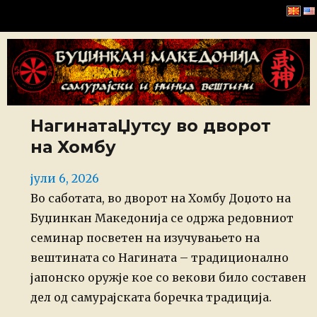
Буџинкан Македонија
НагинатаЏутсу во дворот
на Хомбу
Posted
јули 6, 2026
on
Во саботата, во дворот на Хомбу Доџото на
Буџинкан Македонија се одржа редовниот
семинар посветен на изучувањето на
вештината со Нагината – традиционално
јапонско оружје кое со векови било составен
дел од самурајската боречка традиција.