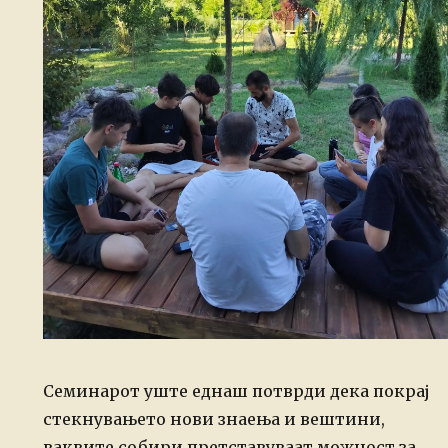
Семинарот уште еднаш потврди дека покрај
стекнувањето нови знаења и вештини,
ваквите собири претставуваат можност за