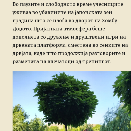
Во паузите и слободното време учесниците
уживаа во убавините на јапонската зен
градина што се наоѓа во дворот на Хомбу
Доџото. Пријатната атмосфера беше
дополнета со дружење и друштвени игри на
дрвената платформа, сместена во сенките на
дрвјата, каде што продолжија разговорите и
размената на впечатоци од тренингот.