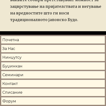
зацврстување на пријателствата и негување
на вредностите што ги носи
традиционалното јапонско Будо.
Почетна
За Нас
Нинџутсу
Буџинкан
Семинари
Контакт
Списание
Форум