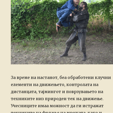
За време на настанот, беа обработени клучни
елементи на движењето, контролата на
дистанцата, тајмингот и поврзувањето на
техниките низ природен тек на движење.
Учесниците имаа можност да ги истражат
техниките на фрлање на мрежата, како и