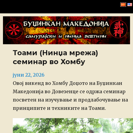
Буџинкан Македонија
Тоами (Нинџа мрежа)
семинар во Хомбу
Posted
јуни 22, 2026
on
Овој викенд во Хомбу Доџото на Буџинкан
Македонија во Довезенце се одржа семинар
посветен на изучување и продлабочување на
принципите и техниките на Тоами.