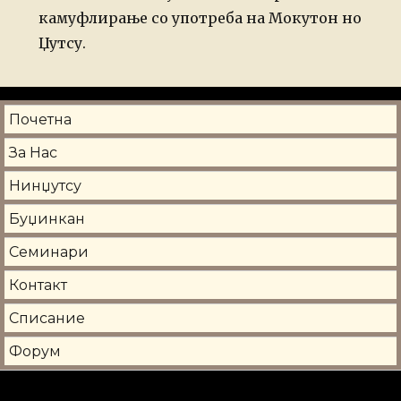
камуфлирање со употреба на Мокутон но
Џутсу.
Почетна
За Нас
Нинџутсу
Буџинкан
Семинари
Контакт
Списание
Форум