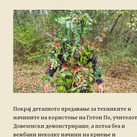
Покрај деталното предавање за техниките и
начините на користење на Готон По, учитело
Довезенски демонстрираше, а потоа беа и
вежбани неколку начини на криење и