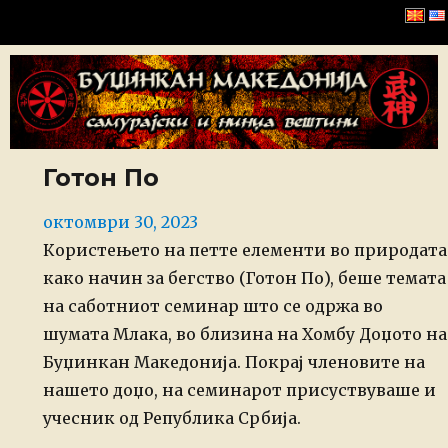
Буџинкан Македонија
Готон По
Posted
октомври 30, 2023
on
Користењето на петте елементи во природата
како начин за бегство (Готон По), беше темата
на саботниот семинар што се одржа во
шумата Млака, во близина на Хомбу Доџото на
Буџинкан Македонија. Покрај членовите на
нашето доџо, на семинарот присуствуваше и
учесник од Република Србија.